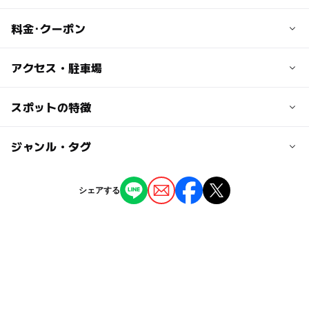
料金･クーポン
子供の料金
アクセス・駐車場
無料
交通アクセス
スポットの特徴
大人の料金
東武大師線 大師前駅より徒歩11分
無料
ー
ー
駐車場あり
ジャンル・タグ
駅から近い
近くの駅
大師前駅
ー
ー
授乳室あり
託児所
ジャンル
シェアする
公園・総合公園
ー
◯
雨でもOK
ベビーカーOK
西新井大師西駅
タグ
◯
ー
食事持込OK
レストラン
谷在家駅
夏休み2026
ブランコ
砂場
無料施設
ー
ー
売店
オムツ交換台
春休み2027
冬休み2025-2026
すべり台