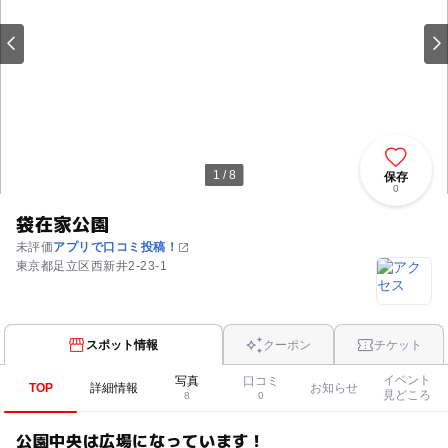
1 / 8
保存
0
袋在家公園
未評価
アプリで口コミ投稿！
東京都足立区西新井2-23-1
スポット情報
クーポン
チケット
イベント
写真
口コミ
TOP
詳細情報
お知らせ
見どころ
8
0
公園中央は広場になっています！