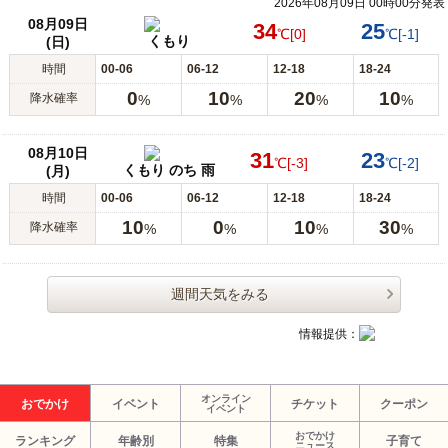
2026年08月09日 00時00分発表
08月09日
34
25
℃
[0]
℃
[-1]
くもり
(日)
時間
00-06
06-12
12-18
18-24
0
10
20
10
降水確率
%
%
%
%
08月10日
31
23
℃
[-3]
℃
[-2]
くもり のち 雨
(月)
時間
00-06
06-12
12-18
18-24
10
0
10
30
降水確率
%
%
%
%
週間天気をみる
情報提供：
オンライン
おでかけ
イベント
チケット
クーポン
イベント
おでかけ
ランキング
年齢別
特集
子育て
ニュース