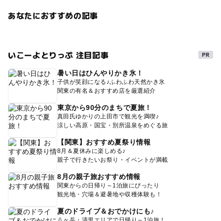
あなたにおすすめの記事
いこーよとりっぷ 注目記事
暑い日はひんやりかき氷！
子供が笑顔になる♪ふわふわ天然かき氷
関東の有名＆おすすめ店を厳選紹介
東京から90分のまちで夏旅！
真田氏ゆかりの上田市で観光を満喫♪
涼しい高原・国宝・別所温泉をめぐる旅
【関東】おすすめ夏祭り情報
8月＆夏休みに楽しめる♪
親子で行きたいお祭り・イベントが満載
8月の親子旅おすすめ情報
関東からの日帰り～1泊旅にぴったり
観光地・穴場＆避暑地や収穫体験も！
夏のドライブ＆おでかけにも♪
八ヶ岳・清里エリアで日帰り～1泊旅！