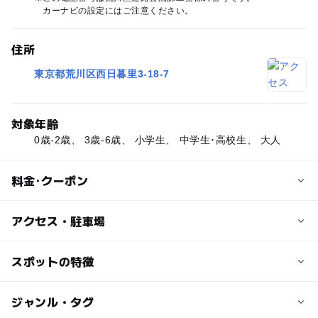
カーナビの設定にはご注意ください。
住所
東京都荒川区西日暮里3-18-7
対象年齢
0歳-2歳、 3歳-6歳、 小学生、 中学生･高校生、 大人
料金･クーポン
子供の料金
アクセス・駐車場
無料
交通アクセス
スポットの特徴
大人の料金
西日暮里駅より徒歩5分
無料
ー
◯
駐車場あり
ジャンル・タグ
駅から近い
近くの駅