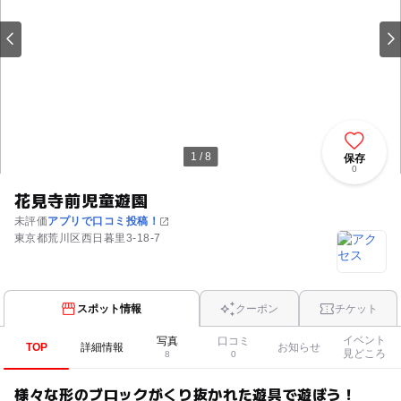
1 / 8
保存
0
花見寺前児童遊園
未評価
アプリで口コミ投稿！
東京都荒川区西日暮里3-18-7
スポット情報
クーポン
チケット
イベント
写真
口コミ
TOP
詳細情報
お知らせ
見どころ
8
0
様々な形のブロックがくり抜かれた遊具で遊ぼう！