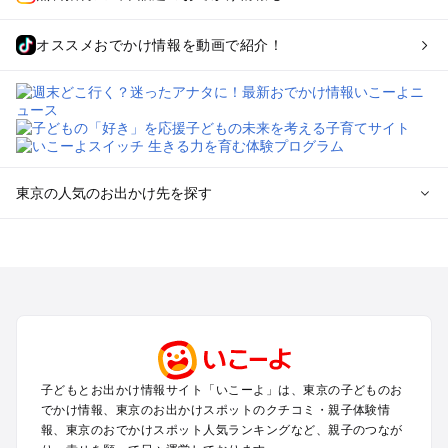
オススメおでかけ情報を動画で紹介！
東京の人気のお出かけ先を探す
東京のエリアからプール子ども連れのお出かけスポット
を探す
立川・国分寺・八王子・昭島・多摩のプールお出かけ
お台場・品川・新橋・汐留・豊洲のプールお出かけ
上野・浅草・錦糸町・両国のプールお出かけ
町田・相模原・愛川・上野原のプールお出かけ
渋谷・原宿・恵比寿・中目黒・自由が丘のプールお出かけ
子どもとお出かけ情報サイト「いこーよ」は、東京の子どものお
池袋・赤羽・王子・巣鴨・目白・石神井のプールお出かけ
でかけ情報、東京のお出かけスポットのクチコミ・親子体験情
新宿・高田馬場・代々木・千駄ヶ谷のプールお出かけ
報、東京のおでかけスポット人気ランキングなど、親子のつなが
銀座・丸の内・日本橋・有楽町・築地・月島のプールお出かけ