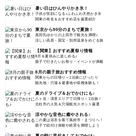
暑い日はひんやりかき氷！
子供が笑顔になる♪ふわふわ天然かき氷
関東の有名＆おすすめ店を厳選紹介
東京から90分のまちで夏旅！
真田氏ゆかりの上田市で観光を満喫♪
涼しい高原・国宝・別所温泉をめぐる旅
【関東】おすすめ夏祭り情報
8月＆夏休みに楽しめる♪
親子で行きたいお祭り・イベントが満載
8月の親子旅おすすめ情報
関東からの日帰り～1泊旅にぴったり
観光地・穴場＆避暑地や収穫体験も！
夏のドライブ＆おでかけにも♪
八ヶ岳・清里エリアで日帰り～1泊旅！
北杜市の人気＆穴場観光スポット厳選
涼やかな音色に癒やされる♪
この夏は浴衣を着て風鈴市・まつりへ！
親子で絵付け体験や絶景を満喫しよう
夏の朝に早起きしておでかけ♪