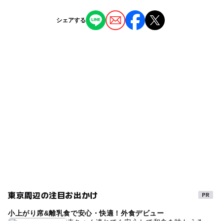
西日暮里駅
ー
ー
授乳室あり
託児所
ジャンル
シェアする
公園・総合公園
ー
◯
雨でもOK
ベビーカーOK
タグ
◯
ー
食事持込OK
レストラン
ベンチあり
冬休み2025-2026
春休み2027
ー
ー
売店
オムツ交換台
ブランコ
夏休み2026
砂場
無料施設
東京周辺の注目お出かけ
小上がり席&離乳食で安心・快適！外食デビュー