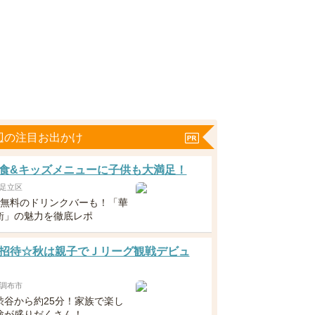
辺の注目お出かけ
食&キッズメニューに子供も大満足！
足立区
下無料のドリンクバーも！「華
衛」の魅力を徹底レポ
招待☆秋は親子でＪリーグ観戦デビュ
調布市
渋谷から約25分！家族で楽し
験が盛りだくさん！