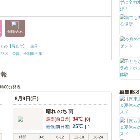
K
食事持込OK
まとめ【写真付】 遊具・
23区「公園」全制覇の旅
予報
06時00分発表
編集部
8月9日(日)
晴れ のち 雨
34℃
最高[前日差]
[0]
25℃
最低[前日差]
[-1]
時間
0-6
6-12
12-18
18-24