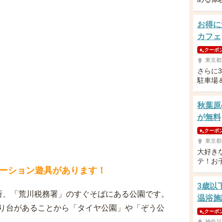
お得に
カフェ
クーポ
東京都
さらに
駐車場
秋葉原
が無料
クーポ
東京都
大好き
テ！お
ーション遊具があります！
3歳以
所、「荒川税務署」のすぐそばにある公園です。
温浴施
り台があることから「タイヤ公園」や「ぞう公
クーポ
神奈川