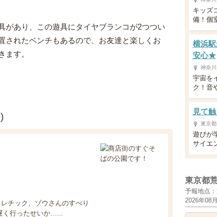
キッズ
備！個
具があり、この遊具にタイヤブランコが2つつい
置されたベンチもあるので、お友達と楽しくお
横浜駅
きます。
安心★
神奈川
宇宙を
ク！音
見て触
)
東京都
遊びが
サイエ
東京都
予報地点：
2026年08
スレチック、ゾウさんのすべり
く行ったせいか…...