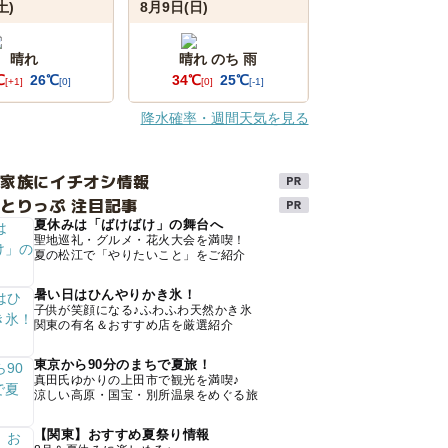
土)
8月9日(日)
晴れ
晴れ のち 雨
℃
26℃
34℃
25℃
[+1]
[0]
[0]
[-1]
降水確率・週間天気を見る
け家族にイチオシ情報
とりっぷ 注目記事
夏休みは「ばけばけ」の舞台へ
聖地巡礼・グルメ・花火大会を満喫！
夏の松江で「やりたいこと」をご紹介
暑い日はひんやりかき氷！
子供が笑顔になる♪ふわふわ天然かき氷
関東の有名＆おすすめ店を厳選紹介
東京から90分のまちで夏旅！
真田氏ゆかりの上田市で観光を満喫♪
涼しい高原・国宝・別所温泉をめぐる旅
【関東】おすすめ夏祭り情報