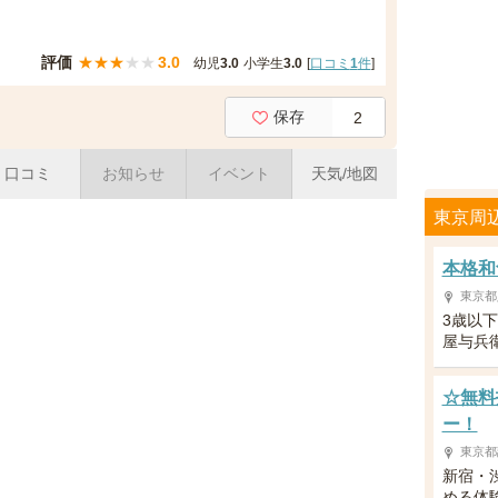
評価
★
★
★
★
★
3.0
幼児
3.0
小学生
3.0
[
口コミ
1
件
]
保存
2
口コミ
お知らせ
イベント
天気/地図
東京周
本格和
東京都
3歳以
屋与兵
☆無料
ー！
東京都
新宿・
める体