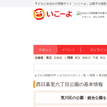
子どもとお出かけ情報サイト「いこーよ」は親子の成長
スポット
101,135件
スポット
イベント
オンライン
北海道・東北
北海道
関東
東京
神奈川
千葉
埼玉
おでかけ情報TOP
おでかけスポット一覧
関東
東京都
西日暮里六丁目公園の基本情報
荒川区の公園・総合公園を