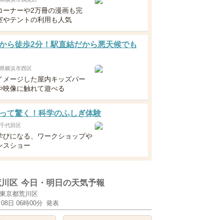
コーナーや2万冊の漫画も完
室やテントの利用も人気
から徒歩2分！駅直結だから悪天候でも
県横浜市西区
イメージした屋内キッズパー
や映像に触れて遊べる
って驚く！科学のふしぎ体験
千代田区
学びになる、ワークショップや
ンスショー
荒川区
今日・明日の天気予報
東京都荒川区
月08日 06時00分
発表