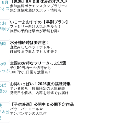
【東海】8月＆夏休みのオススメ
参加無料ポケモンスタンプラリー♪
気分爽快水遊びスポット情報も！
いこーよおすすめ【早割プラン】
ファミリー向け人気ホテルも！
旅行の予約は早めが断然お得♪
水分補給時は要注意！
直飲みしたペットボトル、
何日後まで飲んでも大丈夫？
全国のお得なフリーきっぷ15選
子供50円均一の切符から
100円で1日乗り放題も！
お得いっぱい！2026夏の福袋特集
早い者勝ち！数量限定の人気福袋
発売日や価格、内容を最速でお届け
【子供映画】公開中＆公開予定作品
パウ・パトロールや
アンパンマンの人気作