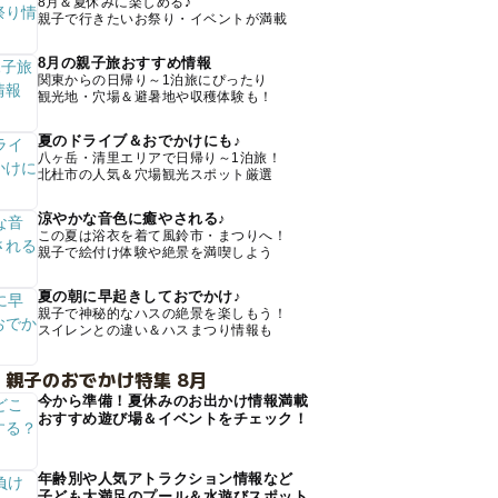
8月＆夏休みに楽しめる♪
親子で行きたいお祭り・イベントが満載
8月の親子旅おすすめ情報
関東からの日帰り～1泊旅にぴったり
観光地・穴場＆避暑地や収穫体験も！
夏のドライブ＆おでかけにも♪
八ヶ岳・清里エリアで日帰り～1泊旅！
北杜市の人気＆穴場観光スポット厳選
涼やかな音色に癒やされる♪
この夏は浴衣を着て風鈴市・まつりへ！
親子で絵付け体験や絶景を満喫しよう
夏の朝に早起きしておでかけ♪
親子で神秘的なハスの絶景を楽しもう！
スイレンとの違い＆ハスまつり情報も
 親子のおでかけ特集 8月
今から準備！夏休みのお出かけ情報満載
おすすめ遊び場＆イベントをチェック！
年齢別や人気アトラクション情報など
子ども大満足のプール＆水遊びスポット