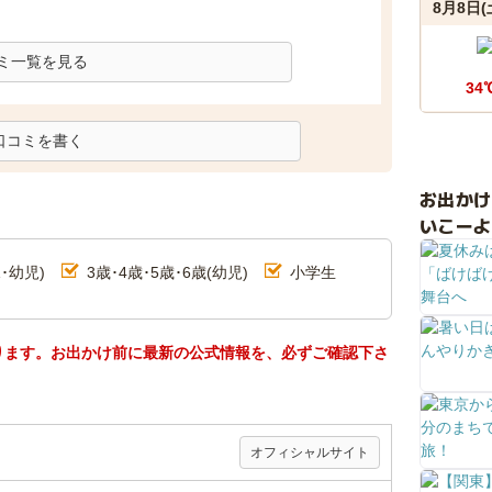
8月8日(
ミ一覧を見る
34
口コミを書く
お出か
いこーよ
･幼児)
3歳･4歳･5歳･6歳(幼児)
小学生
ります。お出かけ前に最新の公式情報を、必ずご確認下さ
オフィシャルサイト