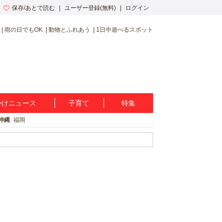
保存/あとで読む
ユーザー登録(無料)
ログイン
雨の日でもOK
動物とふれあう
1日中遊べるスポット
かけニュース
子育て
特集
沖縄
福岡