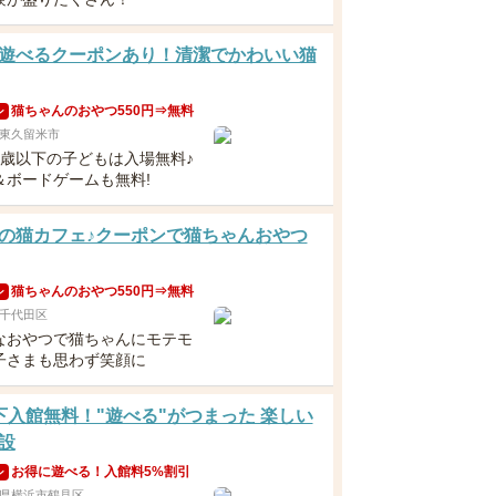
遊べるクーポンあり！清潔でかわいい猫
猫ちゃんのおやつ550円⇒無料
ン
東久留米市
3歳以下の子どもは入場無料♪
＆ボードゲームも無料!
の猫カフェ♪クーポンで猫ちゃんおやつ
猫ちゃんのおやつ550円⇒無料
ン
千代田区
なおやつで猫ちゃんにモテモ
子さまも思わず笑顔に
下入館無料！"遊べる"がつまった 楽しい
設
お得に遊べる！入館料5%割引
ン
県横浜市鶴見区