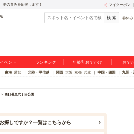
、夢の育みを応援します！
マイクーポン
春休み
イベント
ランキング
年齢別おでかけ
おで
東海
愛知
北陸・甲信越
関西
大阪
京都
兵庫
中国・四国
九州・
西日暮里六丁目公園
お探しですか？一覧はこちらから