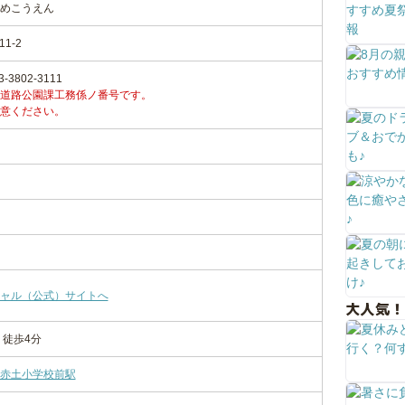
めこうえん
1-2
802-3111
道路公園課工務係ノ番号です。
意ください。
ャル（公式）サイトへ
大人気！
り徒歩4分
赤土小学校前駅