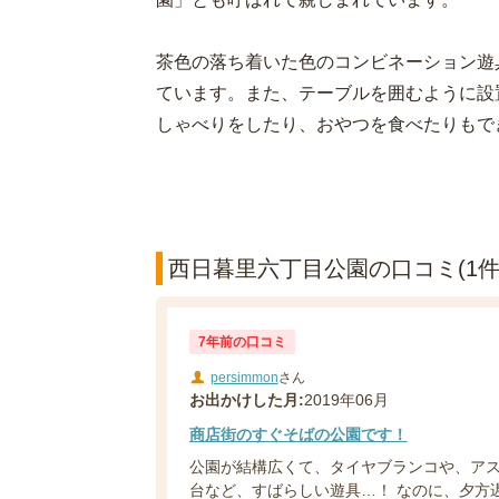
茶色の落ち着いた色のコンビネーション遊
ています。また、テーブルを囲むように設
しゃべりをしたり、おやつを食べたりもで
西日暮里六丁目公園の口コミ(1件
7年前の口コミ
persimmon
さん
お出かけした月:
2019年06月
商店街のすぐそばの公園です！
公園が結構広くて、タイヤブランコや、ア
台など、すばらしい遊具…！ なのに、夕方遅