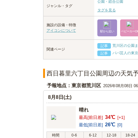
公園・総合公園
ジャンル・タグ
タグを見る
施設の設備・特徴
アイコンについて
駅から近い
ベビーカーO
荒川区の公園
記事
関連ページ
パパ芸人の東京
記事
西日暮里六丁目公園周辺の天気
予報地点：東京都荒川区
2026年08月08日 
8月8日(土)
晴れ
34℃
最高[前日差]
[+1]
26℃
最低[前日差]
[0]
時間
0-6
6-12
12-18
18-24