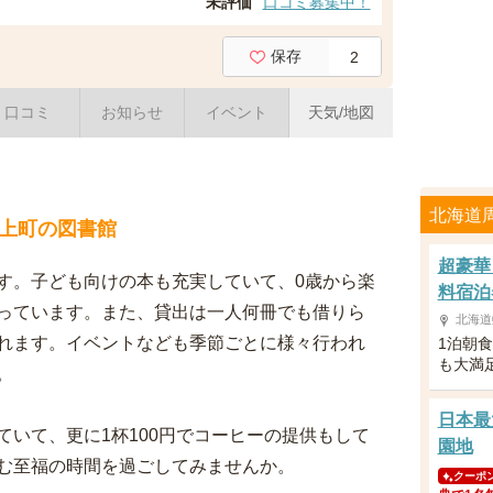
未評価
口コミ募集中！
保存
2
口コミ
お知らせ
イベント
天気/地図
北海道
上町の図書館
超豪華
す。子ども向けの本も充実していて、0歳から楽
料宿泊
っています。また、貸出は一人何冊でも借りら
北海道
れます。イベントなども季節ごとに様々行われ
1泊朝
も大満
。
日本最
いて、更に1杯100円でコーヒーの提供もして
園地
む至福の時間を過ごしてみませんか。
クーポ