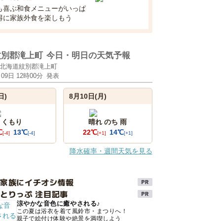
も喜ぶ和食メニューがいっぱ
得に家族外食を楽しもう
紋別郡滝上町
今日・明日の天気予報
北海道紋別郡滝上町
月09日 12時00分
発表
日)
8月10日(月)
くもり
晴れ のち 雨
℃
13℃
22℃
14℃
[-4]
[-4]
[+1]
[+1]
降水確率・週間天気を見る
け家族にイチオシ情報
とりっぷ 注目記事
涼やかな音色に癒やされる♪
この夏は浴衣を着て風鈴市・まつりへ！
親子で絵付け体験や絶景を満喫しよう