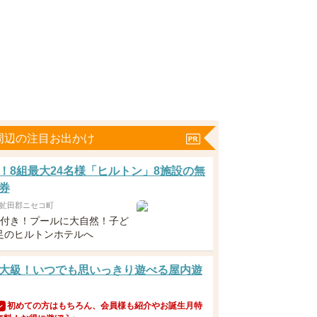
周辺の注目お出かけ
！8組最大24名様「ヒルトン」8施設の無
券
虻田郡ニセコ町
食付き！プールに大自然！子ど
足のヒルトンホテルへ
大級！いつでも思いっきり遊べる屋内遊
初めての方はもちろん、会員様も紹介やお誕生月特
ン