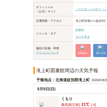
オフィシャル
このスポットのオフィシ
（公式）サイト
交通情報・アクセス
滝上町役場から徒歩9分
図書館
ジャンル・タグ
タグを見る
施設の設備・特徴
アイコンについて
駐車場あり
雨でもOK
滝上町図書館周辺の天気予報
予報地点：北海道紋別郡滝上町
2026年08
8月9日(日)
くもり
21℃
最高[前日差]
[-4]