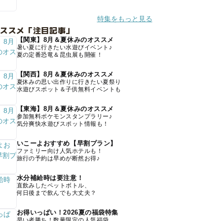
特集をもっと見る
オススメ「注目記事」
【関東】8月＆夏休みのオススメ
暑い夏に行きたい水遊びイベント♪
夏の定番恐竜＆昆虫展も開催！
【関西】8月＆夏休みのオススメ
夏休みの思い出作りに行きたい夏祭り
水遊びスポット＆子供無料イベントも
【東海】8月＆夏休みのオススメ
参加無料ポケモンスタンプラリー♪
気分爽快水遊びスポット情報も！
いこーよおすすめ【早割プラン】
ファミリー向け人気ホテルも！
旅行の予約は早めが断然お得♪
水分補給時は要注意！
直飲みしたペットボトル、
何日後まで飲んでも大丈夫？
お得いっぱい！2026夏の福袋特集
早い者勝ち！数量限定の人気福袋