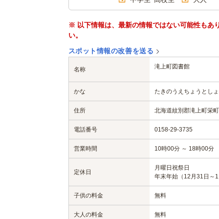
※ 以下情報は、最新の情報ではない可能性もあ
い。
スポット情報の改善を送る
滝上町図書館
名称
かな
たきのうえちょうとしょ
住所
北海道紋別郡滝上町栄町
電話番号
0158-29-3735
営業時間
10時00分 ～ 18時00分
月曜日
祝祭日
定休日
年末年始（12月31日～
子供の料金
無料
大人の料金
無料