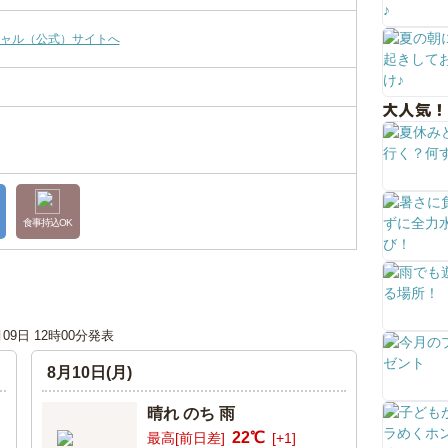
ャル（公式）サイトへ
大人気！
食事持込OK
月09日 12時00分発表
8月10日(月)
晴れ のち 雨
22℃
最高[前日差]
[+1]