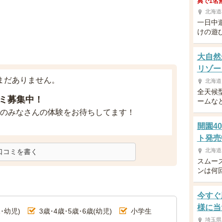
典で1名
北海道
一日中
けの遊
大自然
リゾー
まだありません。
北海道
全天候
ミ募集中！
ームな
のみなさんの体験をお待ちしてます！
開園4
ト発売
北海道
口コミを書く
スムー
ンは何
今すぐ
様に当
･幼児)
3歳･4歳･5歳･6歳(幼児)
小学生
埼玉県