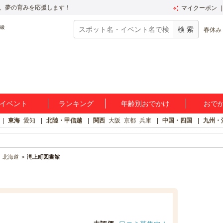
、夢の育みを応援します！
マイクーポン
春休み
イベント
ランキング
年齢別おでかけ
おで
東海
愛知
北陸・甲信越
関西
大阪
京都
兵庫
中国・四国
九州・
北海道
滝上町図書館