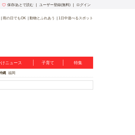
保存/あとで読む
ユーザー登録(無料)
ログイン
雨の日でもOK
動物とふれあう
1日中遊べるスポット
かけニュース
子育て
特集
沖縄
福岡