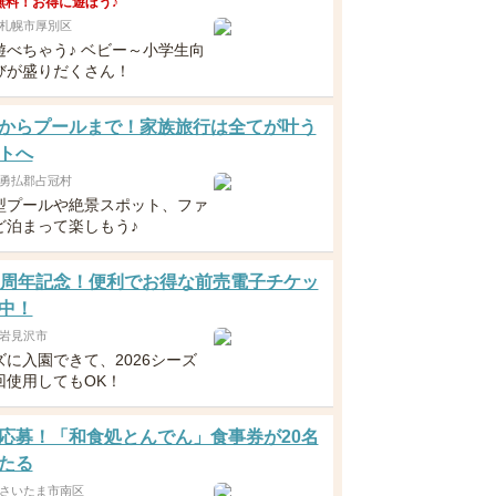
無料！お得に遊ぼう♪
札幌市厚別区
遊べちゃう♪ ベビー～小学生向
びが盛りだくさん！
からプールまで！家族旅行は全てが叶う
トへ
勇払郡占冠村
型プールや絶景スポット、ファ
ど泊まって楽しもう♪
0周年記念！便利でお得な前売電子チケッ
中！
岩見沢市
ズに入園できて、2026シーズ
回使用してもOK！
応募！「和食処とんでん」食事券が20名
たる
さいたま市南区