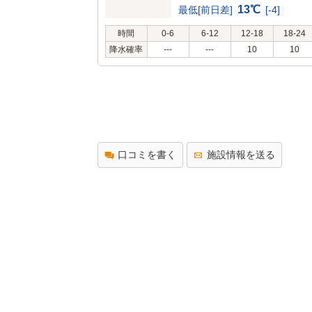
13℃
最低[前日差]
[-4]
時間
0-6
6-12
12-18
18-24
降水確率
---
---
10
10
口コミを書く
施設情報を送る