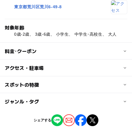
東京都荒川区荒川6-49-8
対象年齢
0歳-2歳、 3歳-6歳、 小学生、 中学生･高校生、 大人
料金･クーポン
子供の料金
アクセス・駐車場
無料
交通アクセス
スポットの特徴
大人の料金
都電荒川線 町屋二丁目駅より徒歩5分
無料
ー
◯
駐車場あり
ジャンル・タグ
駅から近い
近くの駅
町屋二丁目駅
ー
ー
授乳室あり
託児所
ジャンル
シェアする
公園・総合公園
ー
◯
雨でもOK
ベビーカーOK
町屋駅