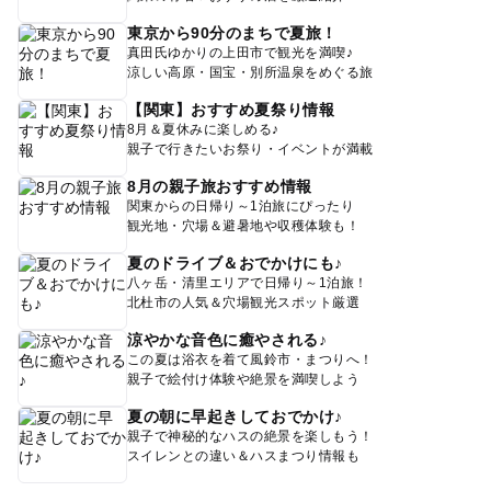
東京から90分のまちで夏旅！
真田氏ゆかりの上田市で観光を満喫♪
涼しい高原・国宝・別所温泉をめぐる旅
【関東】おすすめ夏祭り情報
8月＆夏休みに楽しめる♪
親子で行きたいお祭り・イベントが満載
8月の親子旅おすすめ情報
関東からの日帰り～1泊旅にぴったり
観光地・穴場＆避暑地や収穫体験も！
夏のドライブ＆おでかけにも♪
八ヶ岳・清里エリアで日帰り～1泊旅！
北杜市の人気＆穴場観光スポット厳選
涼やかな音色に癒やされる♪
この夏は浴衣を着て風鈴市・まつりへ！
親子で絵付け体験や絶景を満喫しよう
夏の朝に早起きしておでかけ♪
親子で神秘的なハスの絶景を楽しもう！
スイレンとの違い＆ハスまつり情報も