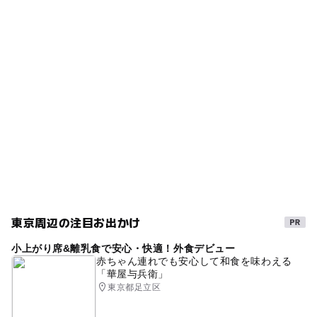
タグ
◯
ー
食事持込OK
レストラン
新三河島駅
ブランコ
すべり台
無料施設
春休み2027
ー
ー
売店
オムツ交換台
冬休み2025-2026
夏休み2026
砂場
東京周辺の注目お出かけ
小上がり席&離乳食で安心・快適！外食デビュー
赤ちゃん連れでも安心して和食を味わえる
「華屋与兵衛」
東京都足立区