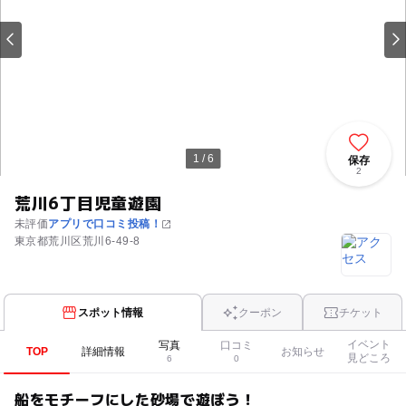
1 / 6
保存
2
荒川6丁目児童遊園
未評価
アプリで口コミ投稿！
東京都荒川区荒川6-49-8
スポット情報
クーポン
チケット
イベント
写真
口コミ
TOP
詳細情報
お知らせ
見どころ
6
0
船をモチーフにした砂場で遊ぼう！