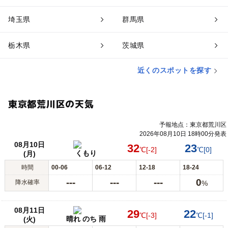
埼玉県
群馬県
栃木県
茨城県
近くのスポットを探す
東京都荒川区の天気
予報地点：東京都荒川区
2026年08月10日 18時00分発表
08月10日
32
23
℃
[-2]
℃
[0]
くもり
(月)
時間
00-06
06-12
12-18
18-24
---
---
---
0
降水確率
%
08月11日
29
22
℃
[-3]
℃
[-1]
晴れ のち 雨
(火)