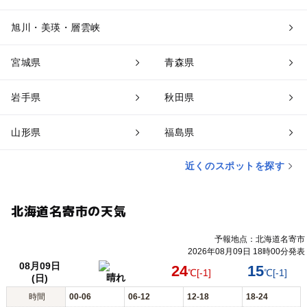
旭川・美瑛・層雲峡
宮城県
青森県
岩手県
秋田県
山形県
福島県
近くのスポットを探す
北海道名寄市の天気
予報地点：北海道名寄市
2026年08月09日 18時00分発表
08月09日
24
15
℃
[-1]
℃
[-1]
晴れ
(日)
時間
00-06
06-12
12-18
18-24