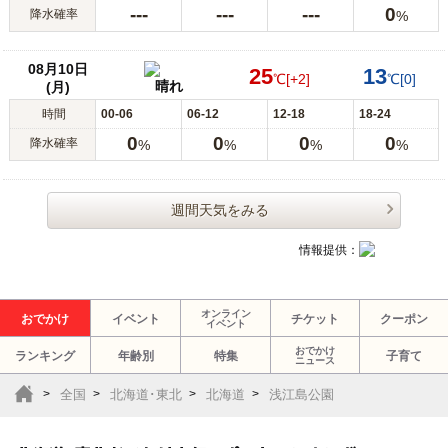
---
---
---
0
降水確率
%
08月10日
25
13
℃
[+2]
℃
[0]
晴れ
(月)
時間
00-06
06-12
12-18
18-24
0
0
0
0
降水確率
%
%
%
%
週間天気をみる
情報提供：
オンライン
おでかけ
イベント
チケット
クーポン
イベント
おでかけ
ランキング
年齢別
特集
子育て
ニュース
全国
北海道･東北
北海道
浅江島公園