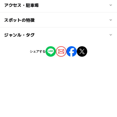
子供の料金
アクセス・駐車場
無料
交通アクセス
スポットの特徴
大人の料金
JR 名寄駅より車で約10分
無料
◯
ー
駐車場あり
ジャンル・タグ
駅から近い
近くの駅
名寄駅
ー
ー
授乳室あり
託児所
ジャンル
シェアする
公園・総合公園
スポーツ施設
ー
◯
雨でもOK
ベビーカーOK
日進駅
タグ
◯
ー
食事持込OK
レストラン
東風連駅
マラソン
複合遊具
無料施設
ジョギング
ー
ー
売店
オムツ交換台
GW(ゴールデンウィーク)2027
夏休み2026
自然体験
クロスカントリー
桜お花見2027
冬休み2025-2026
春休み2027
コンビネーション遊具