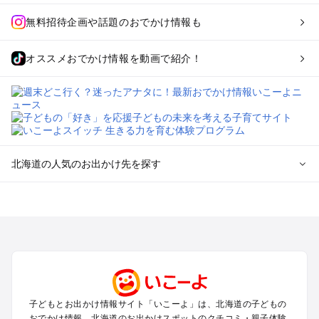
無料招待企画や話題のおでかけ情報も
オススメおでかけ情報を動画で紹介！
北海道の人気のお出かけ先を探す
北海道のエリアからプール子ども連れのお出かけスポッ
トを探す
札幌（大通公園・すすきの）周辺のプールお出かけ
旭川・美瑛・層雲峡のプールお出かけ
登別・洞爺湖・苫小牧・室蘭のプールお出かけ
函館・湯の川温泉・大沼・松前のプールお出かけ
帯広・十勝・サホロ・狩勝高原のプールお出かけ
子どもとお出かけ情報サイト「いこーよ」は、北海道の子どもの
千歳・石狩・空知・美唄のプールお出かけ
おでかけ情報、北海道のお出かけスポットのクチコミ・親子体験