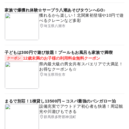
家族で爆獲れ体験☆サープラ八潮あそびタウンへGO♪
獲れるから楽しい！北関東初登場や10円で遊
べるクレーンなど多彩
埼玉県八潮市
子どもは300円で遊び放題！プールもお風呂も家族で満喫
12歳未満のお子様の利用料金無料クーポン
クーポン
県内最大級の男女共有スパエリアで大満足！
お得なクーポンも☆
埼玉県羽生市
まるで別荘！1棟貸し13500円～コスパ最強のバンガロー泊
設備充実でアウトドア初心者も快適！周辺観
光や川遊びもできる
群馬県多野郡神流町