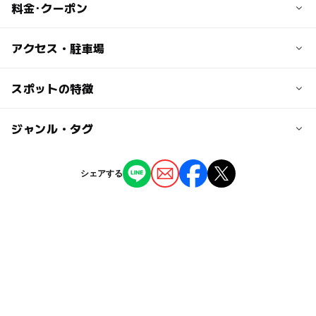
料金･クーポン
子供の料金
アクセス・駐車場
無料
交通アクセス
スポットの特徴
大人の料金
つくばエクスプレス 三郷中央駅より徒歩10分
無料
ー
ー
駐車場あり
ジャンル・タグ
駅から近い
近くの駅
三郷中央駅
ー
ー
授乳室あり
託児所
ジャンル
シェアする
公園・総合公園
ー
◯
雨でもOK
ベビーカーOK
八潮駅
タグ
◯
ー
食事持込OK
レストラン
三郷駅
紅葉2026
冬休み2025-2026
芝生広場
ー
ー
売店
オムツ交換台
夏休み2026
無料施設
ブランコ
芝生
砂場
春休み2027
スプリング遊具
そり遊び
銀杏