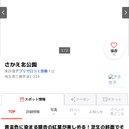
1 / 2
保存
11
さかえ北公園
未評価
アプリで口コミ投稿！
埼玉県三郷市栄1-319
スポット情報
クーポン
チケット
イベント
写真
口コミ
TOP
詳細情報
お知らせ
見どころ
2
0
黄金色に染まる銀杏の紅葉が楽しめる！芝生の斜面でそ