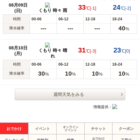
08月09日
33
24
℃
[-1]
℃
[-2]
くもり 時々 雨
(日)
時間
00-06
06-12
12-18
18-24
---
---
---
40
降水確率
%
08月10日
31
23
くもり 時々 晴
℃
[-3]
℃
[0]
(月)
れ
時間
00-06
06-12
12-18
18-24
30
10
10
10
降水確率
%
%
%
%
週間天気をみる
情報提供：
オンライン
おでかけ
イベント
チケット
クーポン
イベント
おでかけ