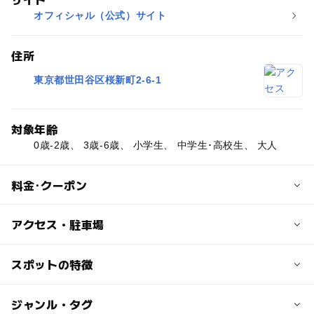
オフィシャル（公式）サイト
住所
東京都世田谷区桜新町2-6-1
対象年齢
0歳-2歳、 3歳-6歳、 小学生、 中学生･高校生、 大人
料金･クーポン
子供の料金
アクセス・駐車場
無料
交通アクセス
スポットの特徴
大人の料金
桜新町駅より徒歩約2分
無料
ー
◯
駐車場あり
ジャンル・タグ
駅から近い