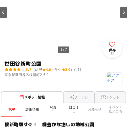
1 / 7
保存
22
世田谷新町公園
3.7
（幼児
4.0
小学生
3.0
）
1
件
東京都世田谷区桜新町2-6-1
スポット情報
クーポン
チケット
イベント
写真
口コミ
TOP
詳細情報
お知らせ
見どころ
7
1
桜新町駅すぐ！ 緑豊かな癒しの地域公園