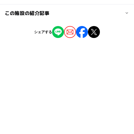
近くの駅
桜新町駅
ー
ー
授乳室あり
託児所
ジャンル
この施設の紹介記事
公園・総合公園
ー
◯
雨でもOK
ベビーカーOK
上町駅
【2025】世田谷区のじゃぶじゃぶ池＆水遊
シェアする
び場があるおすすめ公園15選
タグ
◯
ー
食事持込OK
レストラン
2025年6月5日
用賀駅
スプリング遊具
砂場
複合遊具
春休み2027
ー
ー
売店
オムツ交換台
じゃぶじゃぶ池
水遊び2026
夏休み2026
涼しい
コンビネーション遊具
冬休み2025-2026
暑い日でもOK
無料施設