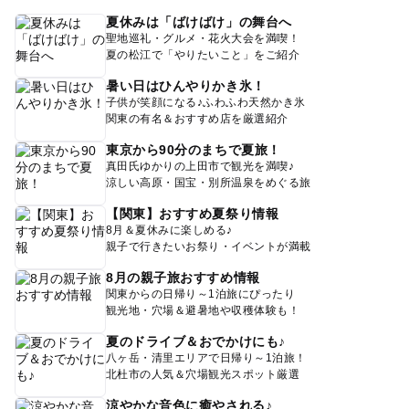
夏休みは「ばけばけ」の舞台へ
聖地巡礼・グルメ・花火大会を満喫！
夏の松江で「やりたいこと」をご紹介
暑い日はひんやりかき氷！
子供が笑顔になる♪ふわふわ天然かき氷
関東の有名＆おすすめ店を厳選紹介
東京から90分のまちで夏旅！
真田氏ゆかりの上田市で観光を満喫♪
涼しい高原・国宝・別所温泉をめぐる旅
【関東】おすすめ夏祭り情報
8月＆夏休みに楽しめる♪
親子で行きたいお祭り・イベントが満載
8月の親子旅おすすめ情報
関東からの日帰り～1泊旅にぴったり
観光地・穴場＆避暑地や収穫体験も！
夏のドライブ＆おでかけにも♪
八ヶ岳・清里エリアで日帰り～1泊旅！
北杜市の人気＆穴場観光スポット厳選
涼やかな音色に癒やされる♪