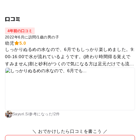
口コミ
4年前の口コミ
2022年6月に訪問
/
1歳の男の子
幼児
5.0
しっかりぬるめの水なので、6月でもしっかり楽しめました。9:
00-16:00で水が流れているようです。(終わり時間得る覚えで
すみません)割と砂利がつくので気になる方は足元だけでも流す
用の水を手持ちするのもありかと思います。小さな蛇口1つだ
けありました。
Sayuri.S
/
参考に
なった!
2件
＼ おでかけしたら口コミを書こう ／