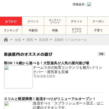
情報提供：
オンライン
おでかけ
イベント
チケット
クーポン
イベント
おでかけ
ランキング
年齢別
特集
子育て
ニュース
全国
関西
奈良県
高取町 リベルテホール
奈良県内のオススメの遊び
雨OK！0歳から遊べる！大型遊具が人気の屋内遊び場
チームラボの知育コンテンツも魅力♪ドリン
クバー・授乳室も完備
奈良県天理市
スリルと眺望満喫！急流すべりがリニューアルオープン！
急流すべり「スプラッシュボート流王」はこ
の夏のイチオシです。