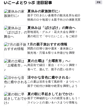
いこーよとりっぷ 注目記事
夏休みの家族旅行に♪
親子で行きたい倉敷市の観光名所を紹介
映画のロケ地巡り＆親子向けの体験充実
夏休みは「ばけばけ」の舞台へ
聖地巡礼・グルメ・花火大会を満喫！
夏の松江で「やりたいこと」をご紹介
7月の親子旅おすすめ情報
関西の日帰り旅や週末・連休旅に♪
観光地・穴場＆祭り＆外遊びを満喫
夏の土曜は「土曜夜市」へ♪
商店街で縁日・屋台・イベント満喫！
食べて、遊んで、親子の思い出作り
涼やかな音色に癒やされる♪
この夏は浴衣を着て風鈴市・まつりへ！
親子で絵付け体験や絶景を満喫しよう
夏の朝に早起きしておでかけ♪
親子で神秘的なハスの絶景を楽しもう！
スイレンとの違い＆ハスまつり情報も