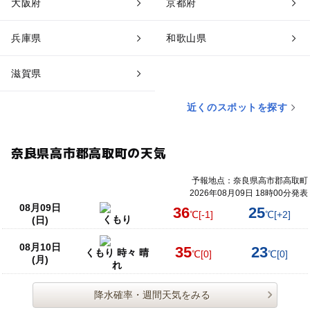
大阪府
京都府
兵庫県
和歌山県
滋賀県
近くのスポットを探す
奈良県高市郡高取町の天気
予報地点：奈良県高市郡高取町
2026年08月09日 18時00分発表
08月09日
36
25
℃
[-1]
℃
[+2]
くもり
(日)
08月10日
35
23
くもり 時々 晴
℃
[0]
℃
[0]
(月)
れ
降水確率・週間天気をみる