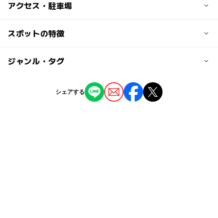
アクセス・駐車場
交通アクセス
スポットの特徴
壺阪山駅より徒歩5分
◯
◯
駐車場あり
ジャンル・タグ
駅から近い
近くの駅
壺阪山駅
ー
ー
授乳室あり
託児所
ジャンル
シェアする
文化施設
◯
ー
雨でもOK
ベビーカーOK
市尾駅
タグ
ー
ー
食事持込OK
レストラン
飛鳥駅
雨の日おでかけ
雨でも楽しめる
雨の日でもOK
ー
ー
売店
オムツ交換台
雨でも遊べる