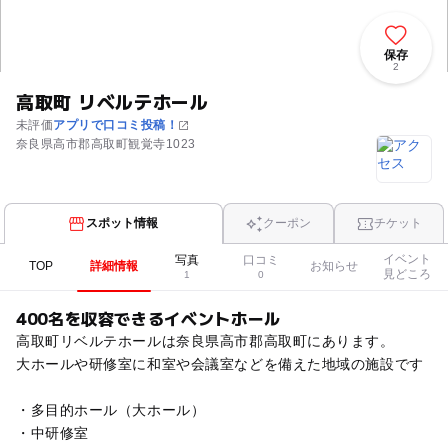
保存
2
高取町 リベルテホール
未評価
アプリで口コミ投稿！
奈良県高市郡高取町観覚寺1023
スポット情報
クーポン
チケット
イベント
写真
口コミ
TOP
詳細情報
お知らせ
見どころ
1
0
400名を収容できるイベントホール
高取町リベルテホールは奈良県高市郡高取町にあります。
大ホールや研修室に和室や会議室などを備えた地域の施設です
・多目的ホール（大ホール）
・中研修室