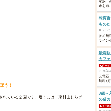
家族・
末を過
教育資
ものた
オンラ
参加無
ライン
最寄駅
カフェ
クーポ
東京都
充電器・
無料♪
ぼう！
3歳～
されている公園です。近くには「東村山しらぎ
の猫カ
クーポ