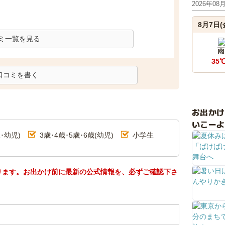
2026年08
8月7日(
ミ一覧を見る
雨
35
口コミを書く
お出か
いこーよ
･幼児)
3歳･4歳･5歳･6歳(幼児)
小学生
ります。お出かけ前に最新の公式情報を、必ずご確認下さ