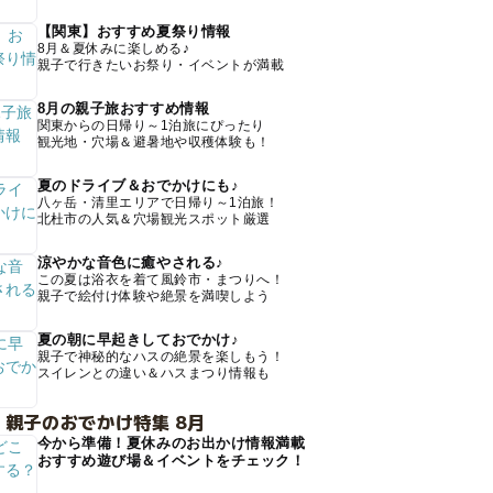
【関東】おすすめ夏祭り情報
8月＆夏休みに楽しめる♪
親子で行きたいお祭り・イベントが満載
8月の親子旅おすすめ情報
関東からの日帰り～1泊旅にぴったり
観光地・穴場＆避暑地や収穫体験も！
夏のドライブ＆おでかけにも♪
八ヶ岳・清里エリアで日帰り～1泊旅！
北杜市の人気＆穴場観光スポット厳選
涼やかな音色に癒やされる♪
この夏は浴衣を着て風鈴市・まつりへ！
親子で絵付け体験や絶景を満喫しよう
夏の朝に早起きしておでかけ♪
親子で神秘的なハスの絶景を楽しもう！
スイレンとの違い＆ハスまつり情報も
 親子のおでかけ特集 8月
今から準備！夏休みのお出かけ情報満載
おすすめ遊び場＆イベントをチェック！