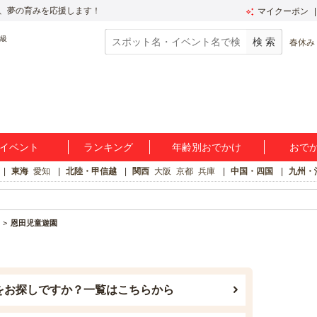
、夢の育みを応援します！
マイクーポン
春休み
イベント
ランキング
年齢別おでかけ
おで
東海
愛知
北陸・甲信越
関西
大阪
京都
兵庫
中国・四国
九州・
恩田児童遊園
をお探しですか？一覧はこちらから