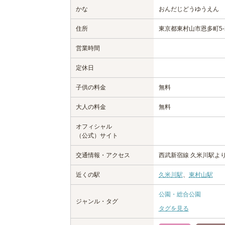
かな
おんだじどうゆうえん
住所
東京都東村山市恩多町5-
営業時間
定休日
子供の料金
無料
大人の料金
無料
オフィシャル
（公式）サイト
交通情報・アクセス
西武新宿線 久米川駅よ
近くの駅
久米川駅
、
東村山駅
公園・総合公園
ジャンル・タグ
タグを見る