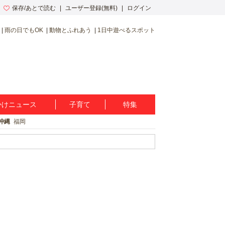
保存/あとで読む
ユーザー登録(無料)
ログイン
雨の日でもOK
動物とふれあう
1日中遊べるスポット
かけニュース
子育て
特集
沖縄
福岡