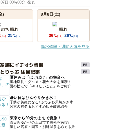
月07日 00時00分
発表
金)
8月8日(土)
 のち 晴れ
晴れ
℃
25℃
36℃
26℃
[+1]
[+2]
[+1]
[+1]
降水確率・週間天気を見る
け家族にイチオシ情報
とりっぷ 注目記事
夏休みは「ばけばけ」の舞台へ
聖地巡礼・グルメ・花火大会を満喫！
夏の松江で「やりたいこと」をご紹介
暑い日はひんやりかき氷！
子供が笑顔になる♪ふわふわ天然かき氷
関東の有名＆おすすめ店を厳選紹介
東京から90分のまちで夏旅！
真田氏ゆかりの上田市で観光を満喫♪
涼しい高原・国宝・別所温泉をめぐる旅