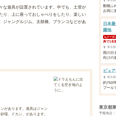
東京都
動物ふ
々な遊具が設置されています。中でも、土管が
お得に
たり、上に座っておしゃべりをしたり、楽しい
、ジャングルジム、太鼓橋、ブランコなどがあ
日本最
園地
クーポ
典で1名
東京都
雨の日
向けの
ピュア
東京都
約75
プール
東京都
カンがあります。遊具はジャン
予報地点：
、砂場、ドカン、があります。