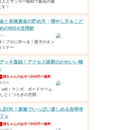
友人とサッカー観戦で最高の週
ごす！
金と老後資金の貯め方・増やし方＆こど
めのNISA活用術
イン
料！プロに学べる！親子のオン
セミナー
デッキ直結！アクセス抜群のかわいい猫
♪
猫ちゃんのおやつ550円⇒無料
ン
町田市
wifi・マンガ・ボードゲーム
癒しとくつろぎの空間
入店OK！家族でいっぱい楽しめる吉祥寺
フェ
猫ちゃんのおやつ550円⇒無料
ン