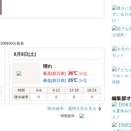
日 00時00分発表
8月8日(土)
晴れ
36℃
最高[前日差]
[+1]
26℃
最低[前日差]
[+1]
時間
0-6
6-12
12-18
18-24
編集部
降水確率
0
0
0
0
降水確率・週間天気を見る
情報提供：