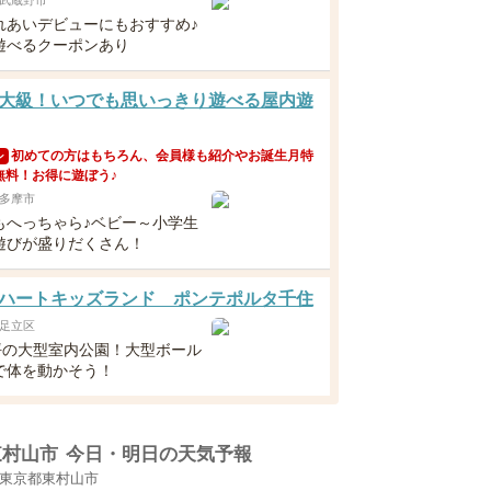
武蔵野市
れあいデビューにもおすすめ♪
遊べるクーポンあり
大級！いつでも思いっきり遊べる屋内遊
初めての方はもちろん、会員様も紹介やお誕生月特
ン
無料！お得に遊ぼう♪
多摩市
もへっちゃら♪ベビー～小学生
遊びが盛りだくさん！
ハートキッズランド ポンテポルタ千住
足立区
0坪の大型室内公園！大型ボール
で体を動かそう！
東村山市
今日・明日の天気予報
東京都東村山市