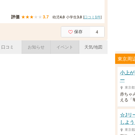
評価
★
★
★
★
★
3.7
幼児
4.0
小学生
3.0
[
口コミ
1
件
]
保存
4
口コミ
お知らせ
イベント
天気/地図
東京周
小上が
ー
東京都
赤ちゃ
える「
☆Jリ
しよう
東京都