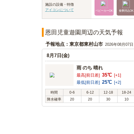
施設の設備・特徴
アイコンについて
ベビーカーOK
食事持込OK
恩田児童遊園周辺の天気予報
予報地点：東京都東村山市
2026年08月07
8月7日(金)
雨 のち 晴れ
35℃
最高[前日差]
[+1]
25℃
最低[前日差]
[+2]
時間
0-6
6-12
12-18
18-24
降水確率
20
20
30
10