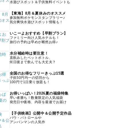
水遊びスポット＆子供無料イベントも
【東海】8月＆夏休みのオススメ
参加無料ポケモンスタンプラリー♪
気分爽快水遊びスポット情報も！
いこーよおすすめ【早割プラン】
ファミリー向け人気ホテルも！
旅行の予約は早めが断然お得♪
水分補給時は要注意！
直飲みしたペットボトル、
何日後まで飲んでも大丈夫？
全国のお得なフリーきっぷ15選
子供50円均一の切符から
100円で1日乗り放題も！
お得いっぱい！2026夏の福袋特集
早い者勝ち！数量限定の人気福袋
発売日や価格、内容を最速でお届け
【子供映画】公開中＆公開予定作品
パウ・パトロールや
アンパンマンの人気作