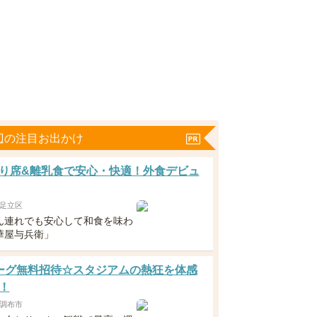
辺の注目お出かけ
り席&離乳食で安心・快適！外食デビュ
足立区
ん連れでも安心して和食を味わ
華屋与兵衛」
ーグ無料招待☆スタジアムの熱狂を体感
！
調布市