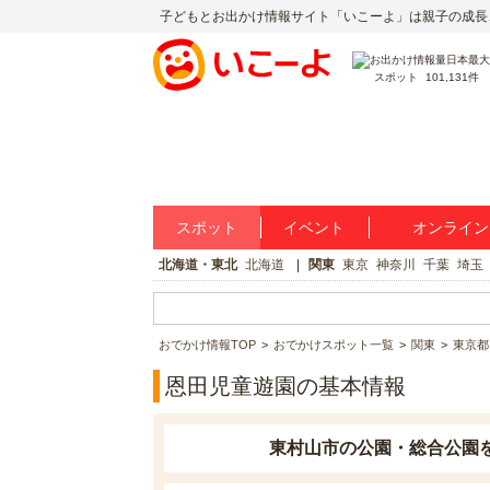
子どもとお出かけ情報サイト「いこーよ」は親子の成長
スポット
101,131件
スポット
イベント
オンライン
北海道・東北
北海道
関東
東京
神奈川
千葉
埼玉
おでかけ情報TOP
おでかけスポット一覧
関東
東京都
恩田児童遊園の基本情報
東村山市の公園・総合公園