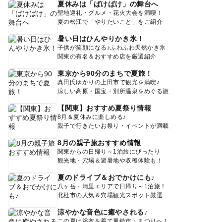
夏休みは「ばけばけ」の舞台へ
聖地巡礼・グルメ・花火大会を満喫！
夏の松江で「やりたいこと」をご紹介
暑い日はひんやりかき氷！
子供が笑顔になる♪ふわふわ天然かき氷
関東の有名＆おすすめ店を厳選紹介
東京から90分のまちで夏旅！
真田氏ゆかりの上田市で観光を満喫♪
涼しい高原・国宝・別所温泉をめぐる旅
【関東】おすすめ夏祭り情報
8月＆夏休みに楽しめる♪
親子で行きたいお祭り・イベントが満載
8月の親子旅おすすめ情報
関東からの日帰り～1泊旅にぴったり
観光地・穴場＆避暑地や収穫体験も！
夏のドライブ＆おでかけにも♪
八ヶ岳・清里エリアで日帰り～1泊旅！
北杜市の人気＆穴場観光スポット厳選
涼やかな音色に癒やされる♪
この夏は浴衣を着て風鈴市・まつりへ！