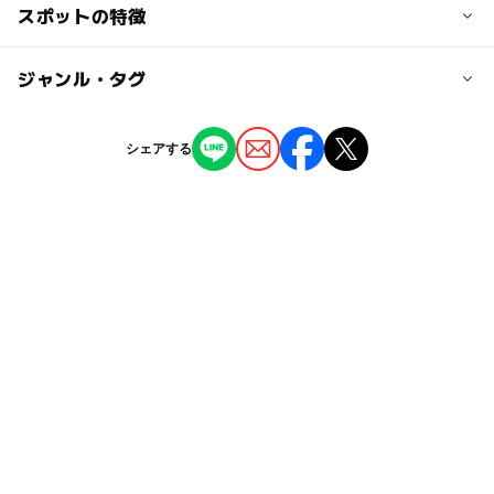
交通アクセス
スポットの特徴
大人の料金
東急田園都市線 桜新町駅より徒歩8分
無料
ー
ー
駐車場あり
ジャンル・タグ
駅から近い
近くの駅
桜新町駅
ー
ー
授乳室あり
託児所
ジャンル
シェアする
公園・総合公園
ー
ー
雨でもOK
ベビーカーOK
用賀駅
タグ
◯
ー
食事持込OK
レストラン
上町駅
グラウンド
ボール遊び
夏休み2026
無料施設
ー
ー
売店
オムツ交換台
春休み2027
冬休み2025-2026