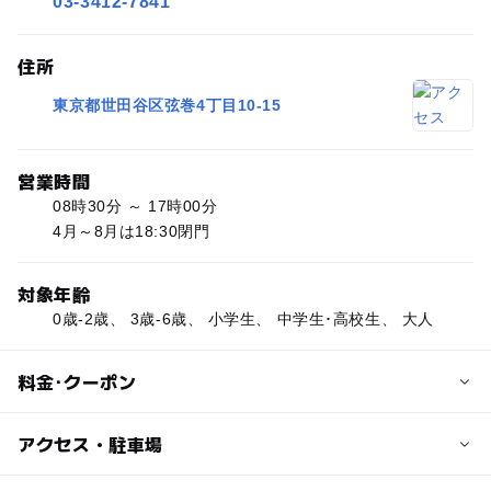
03-3412-7841
住所
東京都世田谷区弦巻4丁目10-15
営業時間
08時30分 ～ 17時00分
4月～8月は18:30閉門
対象年齢
0歳-2歳、 3歳-6歳、 小学生、 中学生･高校生、 大人
料金･クーポン
子供の料金
アクセス・駐車場
無料