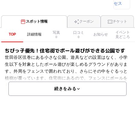
スポット情報
クーポン
チケット
イベント
写真
口コミ
TOP
詳細情報
お知らせ
見どころ
0
0
ちびっ子優先！住宅街でボール遊びができる公園です
世田谷区弦巻にある小さな公園。遊具などの設置はなく、小学
生以下を対象としたボール遊びが楽しめるグラウンドがありま
す。外周をフェンスで囲われており、さらにその中をぐるっと
植樹が覆っています。住宅街にあるので、フェンスにボールを
ぶつけたりして遊ぶのは控えましょう。また、閉園時間がある
続きをみる