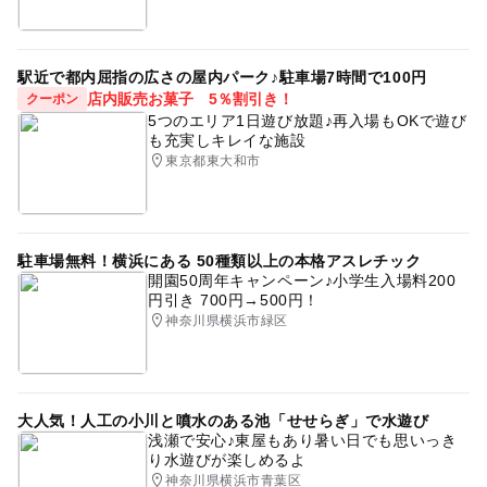
駅近で都内屈指の広さの屋内パーク♪駐車場7時間で100円
店内販売お菓子 5％割引き！
クーポン
5つのエリア1日遊び放題♪再入場もOKで遊び
も充実しキレイな施設
東京都東大和市
駐車場無料！横浜にある 50種類以上の本格アスレチック
開園50周年キャンペーン♪小学生入場料200
円引き 700円→500円！
神奈川県横浜市緑区
大人気！人工の小川と噴水のある池「せせらぎ」で水遊び
浅瀬で安心♪東屋もあり暑い日でも思いっき
り水遊びが楽しめるよ
神奈川県横浜市青葉区