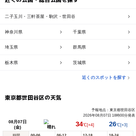
二子玉川・三軒茶屋・駒沢・世田谷
神奈川県
千葉県
埼玉県
群馬県
栃木県
茨城県
近くのスポットを探す
東京都世田谷区の天気
予報地点：東京都世田谷区
2026年08月07日 18時00分発表
08月07日
34
26
℃
[+4]
℃
[+3]
晴れ
(金)
時間
00-06
06-12
12-18
18-24