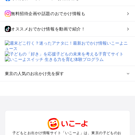
無料招待企画や話題のおでかけ情報も
オススメおでかけ情報を動画で紹介！
東京の人気のお出かけ先を探す
東京のエリアからプール子ども連れのお出かけスポット
を探す
立川・国分寺・八王子・昭島・多摩のプールお出かけ
お台場・品川・新橋・汐留・豊洲のプールお出かけ
上野・浅草・錦糸町・両国のプールお出かけ
町田・相模原・愛川・上野原のプールお出かけ
渋谷・原宿・恵比寿・中目黒・自由が丘のプールお出かけ
子どもとお出かけ情報サイト「いこーよ」は、東京の子どものお