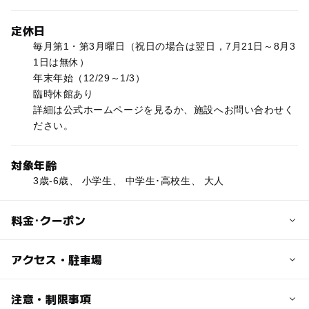
定休日
毎月第1・第3月曜日（祝日の場合は翌日，7月21日～8月3
1日は無休）
年末年始（12/29～1/3）
臨時休館あり
詳細は公式ホームページを見るか、施設へお問い合わせく
ださい。
対象年齢
3歳-6歳、 小学生、 中学生･高校生、 大人
料金･クーポン
子供の料金
アクセス・駐車場
小中学生および幼児は通常無料
7月21日～8月31は小中学生150円
交通アクセス
注意・制限事項