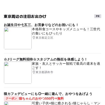
寒い日
午後から遊べる
寒い日でもOK
節約お出かけ
夜まで遊べる
子ども料金500円以下
東京周辺の注目お出かけ
運動・体を動かす
温水プール有り
梅雨
お誕生日や七五三、お宮参りなどのお祝いにも！
雨でもOK
駐車場あり
温水プール
本格和食コースやキッズメニューも！三世代
の集いにもぴったり
横浜線(神奈川県)
節約
節約遊び場
冬のお出かけ
東京都足立区
遊び場
屋内プール
公営(市民・区民・府民)プール
節約子連れ
屋内プール有り
雨の日おでかけ
☆Jリーグ無料招待☆スタジアムの熱狂を体感しよう！
雨でも遊べる
屋内遊び場
屋内施設
家族・友人とサッカー観戦で最高の週末を過
ごす！
GW(ゴールデンウィーク)2027
東京都調布市
猫カフェデビューにも◎一緒に遊んで、おやつをあげよう
猫ちゃんのおやつ550円⇒無料
クーポン
可愛い子供×猫に癒される♪猫じゃらし・マン