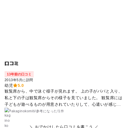
口コミ
13年前の口コミ
2013年5月に訪問
幼児
5.0
観覧席から、中で泳ぐ様子が見れます。 上の子がパパと入り、
私と下の子は観覧席からその様子を見ていました。 観覧席には
子どもが遊べるものが用意されていたりして、心遣いが感じら
れました。 浮き輪などは持参したほうがいいと思います。
akaginokomiti
/
参考に
なった!
1件
＼ おでかけしたら口コミを書こう ／