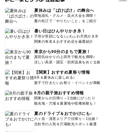
夏休みは「ばけばけ」の舞台へ
聖地巡礼・グルメ・花火大会を満喫！
夏の松江で「やりたいこと」をご紹介
暑い日はひんやりかき氷！
子供が笑顔になる♪ふわふわ天然かき氷
関東の有名＆おすすめ店を厳選紹介
東京から90分のまちで夏旅！
真田氏ゆかりの上田市で観光を満喫♪
涼しい高原・国宝・別所温泉をめぐる旅
【関東】おすすめ夏祭り情報
8月＆夏休みに楽しめる♪
親子で行きたいお祭り・イベントが満載
8月の親子旅おすすめ情報
関東からの日帰り～1泊旅にぴったり
観光地・穴場＆避暑地や収穫体験も！
夏のドライブ＆おでかけにも♪
八ヶ岳・清里エリアで日帰り～1泊旅！
北杜市の人気＆穴場観光スポット厳選