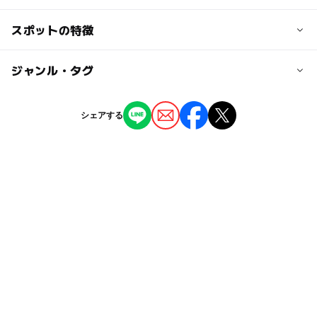
【バス】町田バスセンター11番乗り場から、室内プール行
大人の料金
き、又は室内プール経由（野津田車庫行き）で約25分。
スポットの特徴
■プール用オムツ 不可（別途水遊び場は用意してあり、
460円
「室内プール」下車し、目の前です。
そこはおむつのとれていないお子様の利用も可能です。）
■プールの種類
◯
ー
駐車場あり
ジャンル・タグ
駅から近い
近くの駅
幼児プール（60m) 小さな滑り台もあります
（いこーよ調べ）
淵野辺駅
ー
ー
授乳室あり
託児所
ジャンル
シェアする
この施設は「赤ちゃん・ふらっと」施設です。
プール
矢部駅
◯
ー
雨でもOK
ベビーカーOK
「赤ちゃん・ふらっと」は、小さなお子様連れの方のため
の授乳やおむつ替え等ができるスペースの愛称です。
駐車可能台数
タグ
ー
ー
食事持込OK
レストラン
192台
市民プール
浮き輪持ち込み可
幼児プール
ー
ー
売店
オムツ交換台
室内プール
節約おでかけ
室内
駐車場詳細
＜～30分＞無料、＜30分～2時間＞100円、＜2時間～9時
冬でも遊べるプール
雨の日でもOK
朝から遊べる
間＞＋50円／30分、＜9時間～＞800円固定
節約でおでかけ
赤ちゃん・ふらっと
水遊び2026
雨でも楽しめる
運動
室内施設
夏休み2026