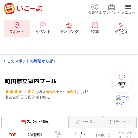
会員登録
プレゼント
メニュー
おでかけ
スポット
イベント
ランキング
特集
ニュース
このスポットの周辺から探す
町田市立室内プール
保存
168
3.7
（幼児
4.0
小学生
3.0
）
1
件
東京都町田市図師町199-1
スポット情報
クーポン
チケット
イベント
写真
口コミ
TOP
詳細情報
お知らせ
見どころ
0
1