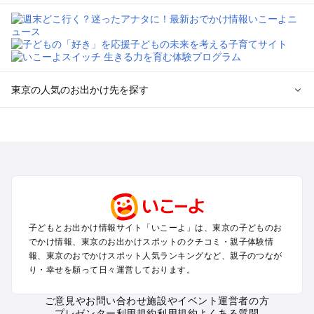
東京の人気のお出かけ先を探す
東京のエリアからプール子ども連れのお出かけスポット
を探す
立川・国分寺・八王子・昭島・多摩のプールお出かけ
お台場・品川・新橋・汐留・豊洲のプールお出かけ
上野・浅草・錦糸町・両国のプールお出かけ
町田・相模原・愛川・上野原のプールお出かけ
渋谷・原宿・恵比寿・中目黒・自由が丘のプールお出かけ
子どもとお出かけ情報サイト「いこーよ」は、東京の子どものお
池袋・赤羽・王子・巣鴨・目白・石神井のプールお出かけ
でかけ情報、東京のお出かけスポットのクチコミ・親子体験情
新宿・高田馬場・代々木・千駄ヶ谷のプールお出かけ
報、東京のおでかけスポット人気ランキングなど、親子のつなが
銀座・丸の内・日本橋・有楽町・築地・月島のプールお出かけ
り・幸せを願って日々運営しております。
吉祥寺・三鷹・中野・高円寺・荻窪・阿佐谷のプールお出かけ
小金井・小平・西東京・東村山・東久留米のプールお出かけ
ご意見やお問い合わせ
施設やイベント運営者の方
プレゼンター利用規約
利用規約
よくある質問