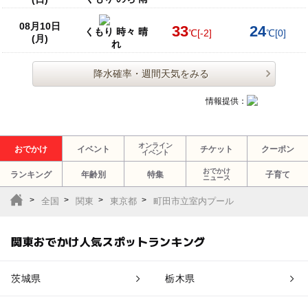
08月10日
33
24
くもり 時々 晴
℃
[-2]
℃
[0]
(月)
れ
降水確率・週間天気をみる
情報提供：
オンライン
おでかけ
イベント
チケット
クーポン
イベント
おでかけ
ランキング
年齢別
特集
子育て
ニュース
全国
関東
東京都
町田市立室内プール
関東おでかけ人気スポットランキング
茨城県
栃木県