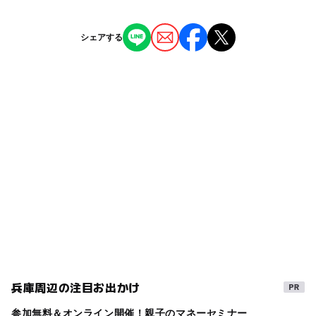
JR神戸線「兵庫駅」から徒歩約15分
◯
ー
授乳室あり
託児所
ジャンル
【車の場合】
シェアする
（長田区、須磨区、垂水区方面から）国道２号より高松線
ショッピング
◯
◯
雨でもOK
ベビーカーOK
へ、和田岬方面へお越しください。
タグ
ー
◯
食事持込OK
レストラン
近くの駅
雨の日おでかけ
ベビーカーOK
雨でも楽しめる
中央市場前駅
ー
◯
売店
オムツ交換台
親子でショッピング
ショッピングモール
兵庫駅
雨の日でもOK
雨でも遊べる
雨でもOK
家族で買い物
オムツ交換台あり
授乳室あり
駐車場詳細
台数 1,400台
GW(ゴールデンウィーク)2027
料金 最初の3時間無料、以降30分毎／500円（全日）
【駐輪場】
台数 約1,300台
兵庫周辺の注目お出かけ
参加無料＆オンライン開催！親子のマネーセミナー