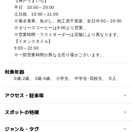
【神戸うまいち】
平日 10:00～20:00
土日祝 10:00～21:00
※垂水青果、魚がし、肉工房千里屋、全日/9:00～20:00
※タリーズコーヒーは9:00より営業。
※営業時間・ラストオーダーは店舗により異なります。
【イオンスタイル】
9:00～22:00
※一部営業時間が異なる売り場がございます。
対象年齢
0歳-2歳、 3歳-6歳、 小学生、 中学生･高校生、 大人
アクセス・駐車場
交通アクセス
スポットの特徴
【電車の場合】
神戸市営地下鉄海岸線「中央市場前駅」連絡口直結
◯
◯
駐車場あり
ジャンル・タグ
駅から近い