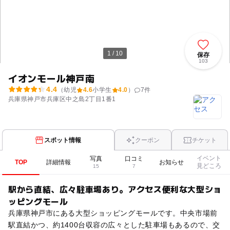
1 / 10
保存
103
イオンモール神戸南
4.4
（幼児
4.6
小学生
4.0
）
7
件
兵庫県神戸市兵庫区中之島2丁目1番1
スポット情報
クーポン
チケット
イベント
写真
口コミ
TOP
詳細情報
お知らせ
見どころ
15
7
駅から直結、広々駐車場あり。アクセス便利な大型ショ
ッピングモール
兵庫県神戸市にある大型ショッピングモールです。中央市場前
駅直結かつ、約1400台収容の広々とした駐車場もあるので、交