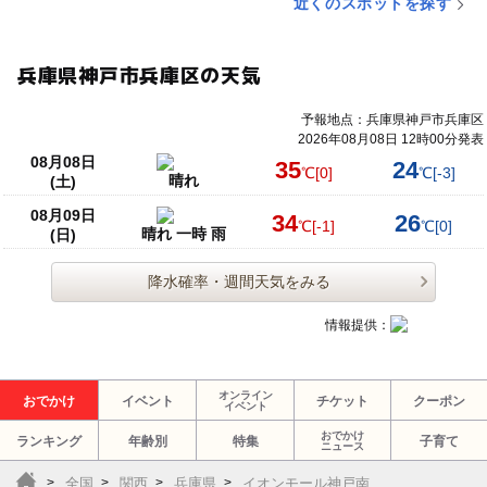
近くのスポットを探す
兵庫県神戸市兵庫区の天気
予報地点：兵庫県神戸市兵庫区
2026年08月08日 12時00分発表
08月08日
35
24
℃
[0]
℃
[-3]
晴れ
(土)
08月09日
34
26
℃
[-1]
℃
[0]
晴れ 一時 雨
(日)
降水確率・週間天気をみる
情報提供：
オンライン
おでかけ
イベント
チケット
クーポン
イベント
おでかけ
ランキング
年齢別
特集
子育て
ニュース
全国
関西
兵庫県
イオンモール神戸南