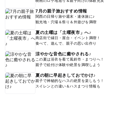
映画のロケ地巡り＆親子向けの体験充実
7月の親子旅おすすめ情報
関西の日帰り旅や週末・連休旅に♪
観光地・穴場＆祭り＆外遊びを満喫
夏の土曜は「土曜夜市」へ♪
商店街で縁日・屋台・イベント満喫！
食べて、遊んで、親子の思い出作り
涼やかな音色に癒やされる♪
この夏は浴衣を着て風鈴市・まつりへ！
親子で絵付け体験や絶景を満喫しよう
夏の朝に早起きしておでかけ♪
親子で神秘的なハスの絶景を楽しもう！
スイレンとの違い＆ハスまつり情報も