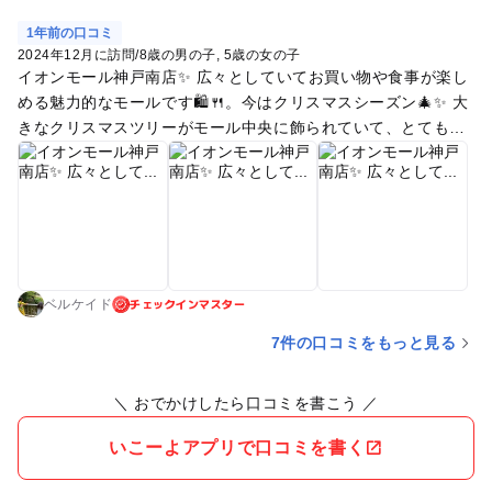
1年前の口コミ
2024年12月に訪問
/
8歳の男の子
5歳の女の子
イオンモール神戸南店✨ 広々としていてお買い物や食事が楽し
める魅力的なモールです🛍️🍴。今はクリスマスシーズン🎄✨ 大
きなクリスマスツリーがモール中央に飾られていて、とても華
やか！写真スポットとしてもおすすめ📸🎅。アクセスも便利
で、家族連れや友達とのお出かけにぴったりの場所です🌟。
チェックインマスター
ベルケイド
7件の口コミをもっと見る
＼ おでかけしたら口コミを書こう ／
いこーよアプリで口コミを書く