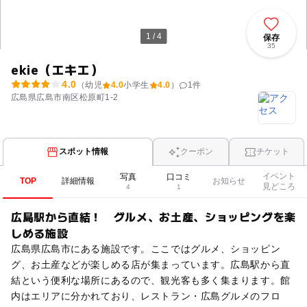
1 / 4
保存
35
ekie（エキエ）
4.0
（幼児
4.0
小学生
4.0
）
1
件
広島県広島市南区松原町1-2
スポット情報
クーポン
チケット
イベント
写真
口コミ
TOP
詳細情報
お知らせ
見どころ
4
1
広島駅から直結！ グルメ、お土産、ショッピングを楽
しめる施設
広島県広島市にある施設です。ここではグルメ、ショッピン
グ、お土産などが楽しめる店が集まっています。広島駅から直
結という便利な場所にあるので、観光客も多く集まります。館
内はエリアに分かれており、レストラン・広島グルメのフロ