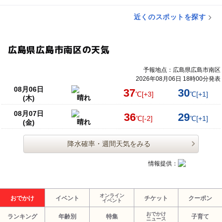
近くのスポットを探す
広島県広島市南区の天気
予報地点：広島県広島市南区
2026年08月06日 18時00分発表
08月06日
37
30
℃
[+3]
℃
[+1]
晴れ
(木)
08月07日
36
29
℃
[-2]
℃
[+1]
晴れ
(金)
降水確率・週間天気をみる
情報提供：
オンライン
おでかけ
イベント
チケット
クーポン
イベント
おでかけ
ランキング
年齢別
特集
子育て
ニュース