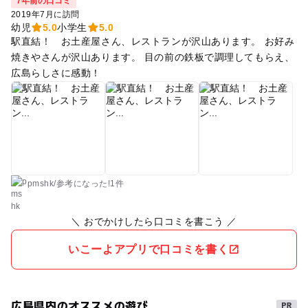
7年前の口コミ
2019年7月に訪問
幼児
5.0
小学生
5.0
駅直結！ お土産屋さん、レストランが沢山あります。 お好み
焼きやさんが沢山あります。 目の前の鉄板で調理してもらえ、
広島らしさに感動！
pmshk
/
参考に
なった!
1件
＼ おでかけしたら口コミを書こう ／
いこーよアプリで口コミを書く
広島県内のオススメの遊び