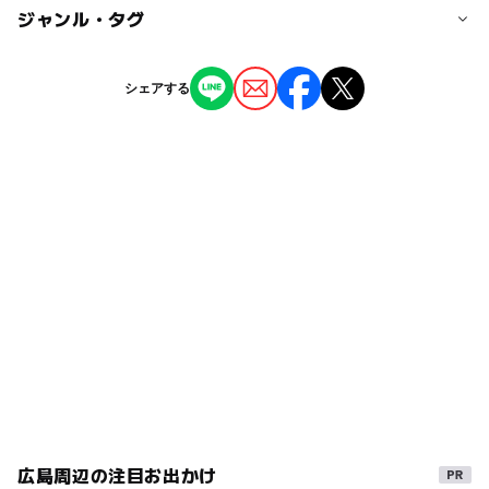
◯
◯
駐車場あり
ジャンル・タグ
駅から近い
近くの駅
広島駅
◯
ー
授乳室あり
託児所
ジャンル
シェアする
ショッピング
◯
◯
雨でもOK
ベビーカーOK
駐車場詳細
駐車サービス有
タグ
ー
◯
食事持込OK
レストラン
家族で買い物
GW(ゴールデンウィーク)2027
お土産
ー
◯
売店
オムツ交換台
雨の日おでかけ
雨でも遊べる
雨でも楽しめる
雨の日でもOK
広島周辺の注目お出かけ