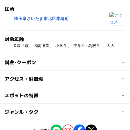
住所
埼玉県さいたま市北区本郷町
対象年齢
0歳-2歳、 3歳-6歳、 小学生、 中学生･高校生、 大人
料金･クーポン
子供の料金
アクセス・駐車場
無料
交通アクセス
スポットの特徴
大人の料金
ニューシャトル 今羽駅より徒歩8分
無料
ー
ー
駐車場あり
ジャンル・タグ
駅から近い
近くの駅
東宮原駅
ー
ー
授乳室あり
託児所
ジャンル