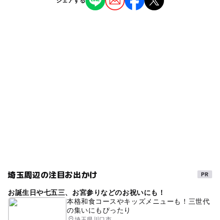
シェアする
公園・総合公園
ー
◯
雨でもOK
ベビーカーOK
加茂宮駅
タグ
◯
ー
食事持込OK
レストラン
今羽駅
ターザンロープ
ベンチあり
シーソー
ー
ー
売店
オムツ交換台
冬休み2025-2026
春休み2027
ブランコ
夏休み2026
ボール遊び
グラウンド
すべり台
無料施設
砂場
埼玉周辺の注目お出かけ
お誕生日や七五三、お宮参りなどのお祝いにも！
本格和食コースやキッズメニューも！三世代
の集いにもぴったり
埼玉県川口市