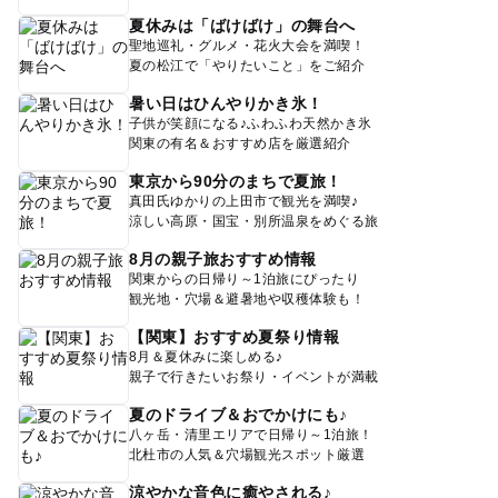
夏休みは「ばけばけ」の舞台へ
聖地巡礼・グルメ・花火大会を満喫！
夏の松江で「やりたいこと」をご紹介
暑い日はひんやりかき氷！
子供が笑顔になる♪ふわふわ天然かき氷
関東の有名＆おすすめ店を厳選紹介
東京から90分のまちで夏旅！
真田氏ゆかりの上田市で観光を満喫♪
涼しい高原・国宝・別所温泉をめぐる旅
8月の親子旅おすすめ情報
関東からの日帰り～1泊旅にぴったり
観光地・穴場＆避暑地や収穫体験も！
【関東】おすすめ夏祭り情報
8月＆夏休みに楽しめる♪
親子で行きたいお祭り・イベントが満載
夏のドライブ＆おでかけにも♪
八ヶ岳・清里エリアで日帰り～1泊旅！
北杜市の人気＆穴場観光スポット厳選
涼やかな音色に癒やされる♪