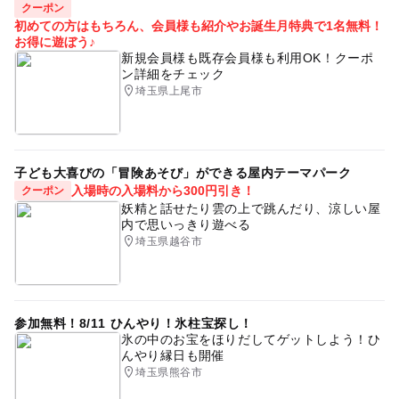
クーポン
初めての方はもちろん、会員様も紹介やお誕生月特典で1名無料！
お得に遊ぼう♪
新規会員様も既存会員様も利用OK！クーポ
ン詳細をチェック
埼玉県上尾市
子ども大喜びの「冒険あそび」ができる屋内テーマパーク
入場時の入場料から300円引き！
クーポン
妖精と話せたり雲の上で跳んだり、涼しい屋
内で思いっきり遊べる
埼玉県越谷市
参加無料！8/11 ひんやり！氷柱宝探し！
氷の中のお宝をほりだしてゲットしよう！ひ
んやり縁日も開催
埼玉県熊谷市