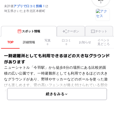
5
未評価
アプリで口コミ投稿！
埼玉県さいたま市北区本郷町
スポット情報
クーポン
チケット
イベント
写真
口コミ
TOP
詳細情報
お知らせ
見どころ
0
0
一時避難所としても利用できるほどの大きなグラウンド
があります
ニューシャトル「今羽駅」から徒歩8分の場所にある比較的面
積の広い公園です。一時避難所としても利用できるほどの大き
なグラウンドがあり、野球やサッカーなどのボールを使った遊
びも楽しめます。背の高いフェンスが備え付けられている部分
もありますが、公園を囲む柵は背の低いものなので、ボールが
続きをみる