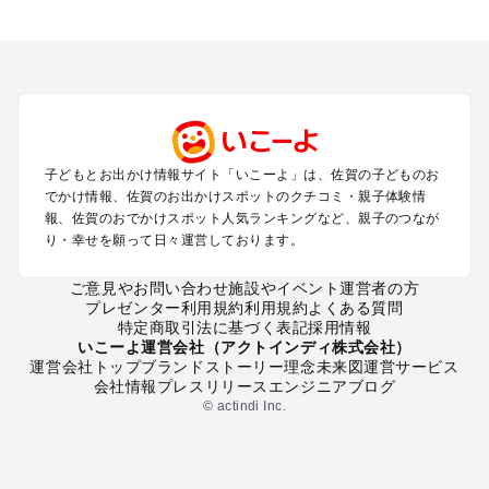
佐賀のエリアからプール子ども連れのお出かけスポット
を探す
佐賀・鳥栖・吉野ケ里・古湯・熊の川のプールお出かけ
嬉野・武雄・太良のプールお出かけ
唐津・呼子のプールお出かけ
伊万里・有田のプールお出かけ
子どもとお出かけ情報サイト「いこーよ」は、佐賀の子どものお
佐賀の定番お出かけスポット
でかけ情報、佐賀のお出かけスポットのクチコミ・親子体験情
佐賀の遊園地
報、佐賀のおでかけスポット人気ランキングなど、親子のつなが
り・幸せを願って日々運営しております。
佐賀の動物園
佐賀のバーベキュー
ご意見やお問い合わせ
施設やイベント運営者の方
佐賀の釣り
プレゼンター利用規約
利用規約
よくある質問
佐賀の牧場
特定商取引法に基づく表記
採用情報
佐賀のプール
いこーよ運営会社（アクトインディ株式会社）
運営会社トップ
ブランドストーリー
理念
未来図
運営サービス
佐賀のアスレチック
会社情報
プレスリリース
エンジニアブログ
佐賀の公園・総合公園
© actindi Inc.
佐賀の観光
佐賀の親子で体験するお出かけスポット