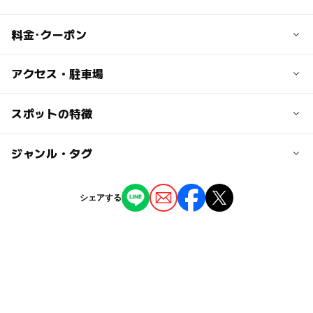
料金･クーポン
子供の料金
アクセス・駐車場
プランによって異なります
交通アクセス
スポットの特徴
大人の料金
「佐賀駅」北口から徒歩約1分
プランによって異なります
◯
◯
駐車場あり
ジャンル・タグ
駅から近い
近くの駅
佐賀駅
ー
ー
授乳室あり
託児所
ジャンル
シェアする
ホテル・旅館
◯
ー
雨でもOK
ベビーカーOK
鍋島駅
タグ
ー
ー
食事持込OK
レストラン
駐車可能台数
雨の日でもOK
雨でも遊べる
雨でも楽しめる
20台
ー
ー
売店
オムツ交換台
雨の日おでかけ
添い寝無料
小学生以下添い寝無料