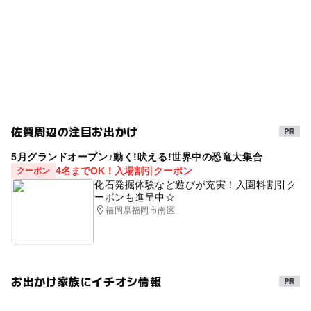
駐車場料金
GW(ゴールデンウィーク)2027
小学生以下無料
520円
佐賀周辺の注目お出かけ
5月グランドオープン♪動く!吠える!世界中の恐竜大集合
4名までOK！入場割引クーポン
クーポン
化石発掘体験など遊びが充実！入園料割引ク
ーポンも進呈中☆
福岡県福岡市南区
お出かけ家族にイチオシ情報