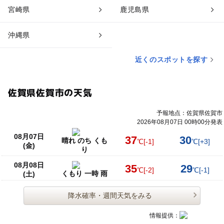
宮崎県
鹿児島県
沖縄県
近くのスポットを探す
佐賀県佐賀市の天気
予報地点：佐賀県佐賀市
2026年08月07日 00時00分発表
08月07日
37
30
晴れ のち くも
℃
[-1]
℃
[+3]
(金)
り
08月08日
35
29
℃
[-2]
℃
[-1]
くもり 一時 雨
(土)
降水確率・週間天気をみる
情報提供：