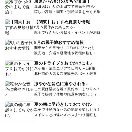
東京から90分のまちで夏旅！
真田氏ゆかりの上田市で観光を満喫♪
涼しい高原・国宝・別所温泉をめぐる旅
【関東】おすすめ夏祭り情報
8月＆夏休みに楽しめる♪
親子で行きたいお祭り・イベントが満載
8月の親子旅おすすめ情報
関東からの日帰り～1泊旅にぴったり
観光地・穴場＆避暑地や収穫体験も！
夏のドライブ＆おでかけにも♪
八ヶ岳・清里エリアで日帰り～1泊旅！
北杜市の人気＆穴場観光スポット厳選
涼やかな音色に癒やされる♪
この夏は浴衣を着て風鈴市・まつりへ！
親子で絵付け体験や絶景を満喫しよう
夏の朝に早起きしておでかけ♪
親子で神秘的なハスの絶景を楽しもう！
スイレンとの違い＆ハスまつり情報も