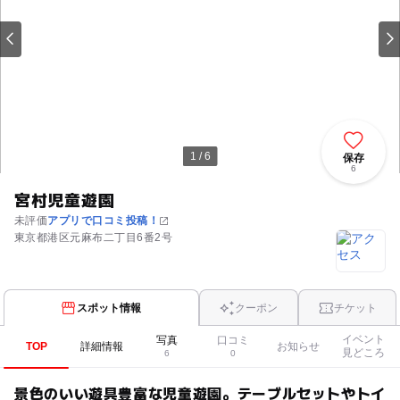
1 / 6
保存
6
宮村児童遊園
未評価
アプリで口コミ投稿！
東京都港区元麻布二丁目6番2号
スポット情報
クーポン
チケット
イベント
写真
口コミ
TOP
詳細情報
お知らせ
見どころ
6
0
景色のいい遊具豊富な児童遊園。テーブルセットやトイ