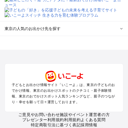
東京の人気のお出かけ先を探す
東京のエリアからプール子ども連れのお出かけスポット
を探す
立川・国分寺・八王子・昭島・多摩のプールお出かけ
お台場・品川・新橋・汐留・豊洲のプールお出かけ
上野・浅草・錦糸町・両国のプールお出かけ
町田・相模原・愛川・上野原のプールお出かけ
渋谷・原宿・恵比寿・中目黒・自由が丘のプールお出かけ
子どもとお出かけ情報サイト「いこーよ」は、東京の子どものお
池袋・赤羽・王子・巣鴨・目白・石神井のプールお出かけ
でかけ情報、東京のお出かけスポットのクチコミ・親子体験情
新宿・高田馬場・代々木・千駄ヶ谷のプールお出かけ
報、東京のおでかけスポット人気ランキングなど、親子のつなが
銀座・丸の内・日本橋・有楽町・築地・月島のプールお出かけ
り・幸せを願って日々運営しております。
吉祥寺・三鷹・中野・高円寺・荻窪・阿佐谷のプールお出かけ
小金井・小平・西東京・東村山・東久留米のプールお出かけ
ご意見やお問い合わせ
施設やイベント運営者の方
プレゼンター利用規約
利用規約
よくある質問
府中・調布・狛江のプールお出かけ
特定商取引法に基づく表記
採用情報
青梅・奥多摩のプールお出かけ