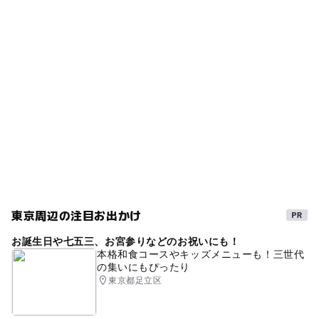
タグ
◯
ー
食事持込OK
レストラン
ブランコ
ジャングルジム
夏休み2026
トイレあり
ー
◯
売店
オムツ交換台
無料施設
冬休み2025-2026
水道あり
砂場
複合遊具
ベンチあり
春休み2027
コンビネーション遊具
東京周辺の注目お出かけ
お誕生日や七五三、お宮参りなどのお祝いにも！
本格和食コースやキッズメニューも！三世代
の集いにもぴったり
東京都足立区