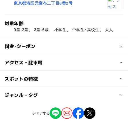
東京都港区元麻布二丁目6番2号
対象年齢
0歳-2歳、 3歳-6歳、 小学生、 中学生･高校生、 大人
料金･クーポン
子供の料金
アクセス・駐車場
無料
近くの駅
スポットの特徴
大人の料金
麻布十番駅
無料
ー
ー
駐車場あり
ジャンル・タグ
駅から近い
広尾駅
ー
ー
授乳室あり
託児所
ジャンル
シェアする
公園・総合公園
ー
ー
雨でもOK
ベビーカーOK