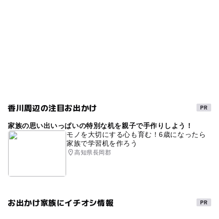
ー
ー
売店
オムツ交換台
芝生広場
藤棚
ビオトープ
ツツジ
コンビネーション遊具
GW(ゴールデンウィーク)2027
春休み2027
ホタル観賞
夏休み2026
ホタル
自然体験
香川周辺の注目お出かけ
家族の思い出いっぱいの特別な机を親子で手作りしよう！
モノを大切にする心も育む！6歳になったら
家族で学習机を作ろう
高知県長岡郡
お出かけ家族にイチオシ情報