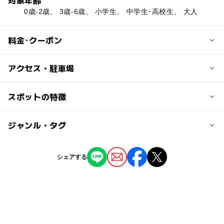
0歳-2歳、 3歳-6歳、 小学生、 中学生･高校生、 大人
料金･クーポン
子供の料金
アクセス・駐車場
無料
交通アクセス
スポットの特徴
大人の料金
JR予讃線 豊浜駅より車で約16分
無料
ー
ー
駐車場あり
ジャンル・タグ
駅から近い
近くの駅
豊浜駅
ー
ー
授乳室あり
託児所
ジャンル
シェアする
公園・総合公園
ー
◯
雨でもOK
ベビーカーOK
箕浦駅
タグ
◯
ー
食事持込OK
レストラン
無料施設
桜お花見2027
冬休み2025-2026