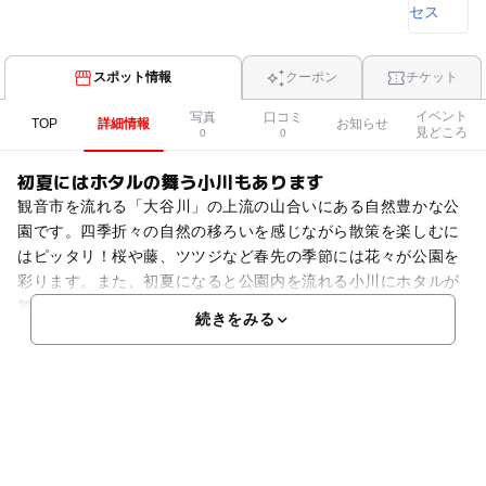
スポット情報
クーポン
チケット
イベント
写真
口コミ
TOP
詳細情報
お知らせ
見どころ
0
0
初夏にはホタルの舞う小川もあります
観音市を流れる「大谷川」の上流の山合いにある自然豊かな公
園です。四季折々の自然の移ろいを感じながら散策を楽しむに
はピッタリ！桜や藤、ツツジなど春先の季節には花々が公園を
彩ります。また、初夏になると公園内を流れる小川にホタルが
舞う姿も観察できます。ホタルの舞う小川のすぐそばにはビオ
続きをみる