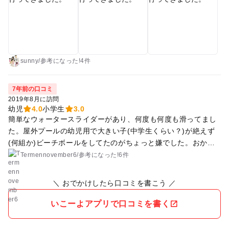
0名まで。 屋外と屋内は自由に行き来ができます。 確実に入場
したかったので8時半過ぎから並びましたが、9時半の開始時間
でもまだ空きはあったようでした。 管理事務所前で整理券の列
に並ぶ(屋外、屋内で分かれて2列になるよう指示がありました)
→9:00から整理券配布(※代表者のみでなくこの時間には全員並
ぶこと！並んでいる人数分しかもらえません) →券売機でチケ
sunny
/
参考に
なった!
4件
ット購入 →9:25から更衣室が使える →9:30プール利用開始 と
いう流れでした。 チケットは、きょうと子育て応援パスポート
7年前の口コミ
(まもっぷ)提示で家族内で大人一人無料になるのでお得です。
2019年8月に訪問
屋外プールは、3種類の水深のプールと、2種類のスライダー(す
幼児
4.0
小学生
3.0
簡単なウォータースライダーがあり、何度も何度も滑ってまし
べり台)がありました。 スライダーは4歳〜小学6年生用と、小
た。屋外プールの幼児用で大きい子(中学生くらい？)が絶えず
学1〜6年生用の2つ。 待ち時間ゼロでどんどん滑れていまし
(何組か)ビーチボールをしてたのがちょっと嫌でした。おかげ
た。 流れるプール、造波プール等はありません。 シンプルな
で幼児はほとんどそこで遊べない状態。小さい子を安心して遊
プールのみですが、水深30cmの浅い所もあり小さい子供も安心
Termennovember6
/
参考に
なった!
6件
ばせられる感じではなかったかも。あと、全体的に古く、汚い
して遊べます。 小さなすべり台がありましたが使用禁止になっ
感じが嫌な人は嫌かも。
ていました。 屋内プールは、幼児用の水深30cm、60cmと、2
＼ おでかけしたら口コミを書こう ／
5mプール。 泳ぎの練習がしたい方はこちらの25mプールで。
屋内はスイムキャップ着用必須なので注意！ 特に変わったとこ
いこーよアプリで口コミを書く
ろもないシンプルなプールですが、3時間たっぷり遊べまし
た。 人数制限のおかげか混雑もなくのびのび遊べたのが良かっ