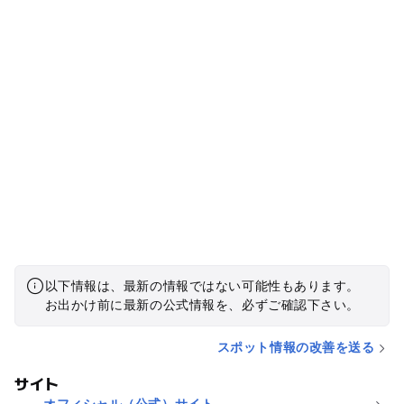
たです。 プールサイドにはベンチ等もあり屋根付きの場所も余
裕がありました。 荷物はベンチに置くか、更衣室内には有料コ
インロッカーも多数ありました。 アクセス 有料駐車場があり
ます。 トイレ プールサイドにあり、スリッパも用意されてい
るので利用しやすかったです。 ただし和式しかありません。
管理事務所内のトイレも1階は和式のみ、2階に一つだけ洋式が
ありました。
以下情報は、最新の情報ではない可能性もあります。
お出かけ前に最新の公式情報を、必ずご確認下さい。
スポット情報の改善を送る
サイト