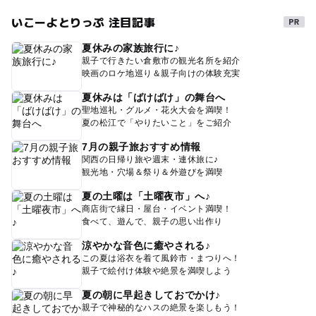
いこーよとりっぷ 注目記事
夏休みの家族旅行に♪
親子で行きたい倉敷市の観光名所を紹介
映画のロケ地巡り＆親子向けの体験充実
夏休みは「ばけばけ」の舞台へ
聖地巡礼・グルメ・花火大会を満喫！
夏の松江で「やりたいこと」をご紹介
7月の親子旅おすすめ情報
関西の日帰り旅や週末・連休旅に♪
観光地・穴場＆祭り＆外遊びを満喫
夏の土曜は「土曜夜市」へ♪
商店街で縁日・屋台・イベント満喫！
食べて、遊んで、親子の思い出作り
涼やかな音色に癒やされる♪
この夏は浴衣を着て風鈴市・まつりへ！
親子で絵付け体験や絶景を満喫しよう
夏の朝に早起きしておでかけ♪
親子で神秘的なハスの絶景を楽しもう！