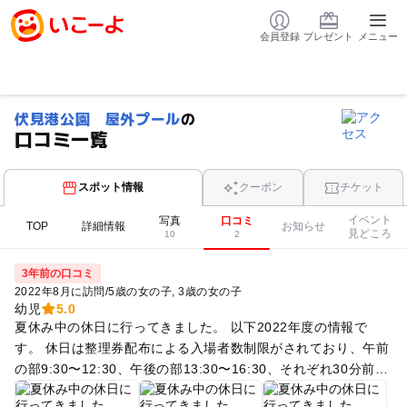
会員登録
プレゼント
メニュー
伏見港公園 屋外プール
の
口コミ一覧
スポット情報
クーポン
チケット
イベント
写真
口コミ
TOP
詳細情報
お知らせ
見どころ
10
2
3年前の口コミ
2022年8月に訪問
/
5歳の女の子
3歳の女の子
幼児
5.0
夏休み中の休日に行ってきました。 以下2022年度の情報で
す。 休日は整理券配布による入場者数制限がされており、午前
の部9:30〜12:30、午後の部13:30〜16:30、それぞれ30分前か
ら整理券配布です。 整理券は屋外プール100名、屋内プール10