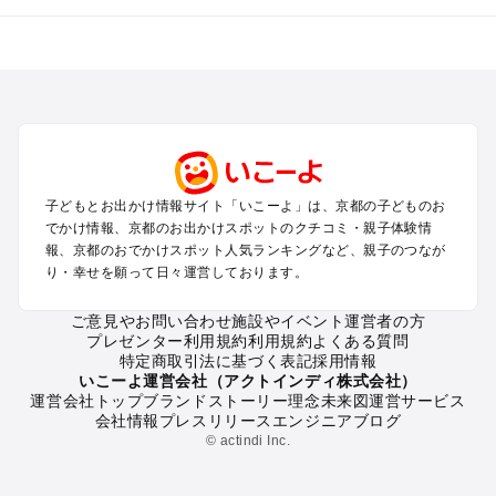
京都のエリアからプール子ども連れのお出かけスポット
を探す
宇治・京都南部（長岡京・山崎）のプールお出かけ
京都駅周辺・四条河原町・東寺・伏見（伏見稲荷）のプールお
出かけ
天橋立・舞鶴・丹後半島のプールお出かけ
福知山・綾部のプールお出かけ
子どもとお出かけ情報サイト「いこーよ」は、京都の子どものお
亀岡・湯の花・美山・丹波のプールお出かけ
でかけ情報、京都のお出かけスポットのクチコミ・親子体験情
嵐山・嵯峨野・高雄のプールお出かけ
報、京都のおでかけスポット人気ランキングなど、親子のつなが
烏丸・二条城・北野天満宮のプールお出かけ
り・幸せを願って日々運営しております。
丹後・久美浜のプールお出かけ
清水寺・祇園・東山・金閣寺・北白川周辺のプールお出かけ
ご意見やお問い合わせ
施設やイベント運営者の方
プレゼンター利用規約
利用規約
よくある質問
大原・鞍馬・貴船のプールお出かけ
特定商取引法に基づく表記
採用情報
いこーよ運営会社（アクトインディ株式会社）
京都の定番お出かけスポット
運営会社トップ
ブランドストーリー
理念
未来図
運営サービス
会社情報
プレスリリース
エンジニアブログ
京都の遊園地
© actindi Inc.
京都の動物園
京都のバーベキュー