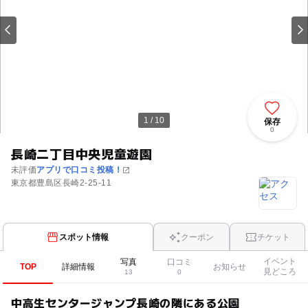
1 / 10
保存
0
長崎二丁目中央児童遊園
未評価
アプリで口コミ投稿！
東京都豊島区長崎2-25-11
スポット情報
クーポン
チケット
イベント
写真
口コミ
TOP
詳細情報
お知らせ
見どころ
13
0
中高生センタージャンプ長崎の隣にある公園