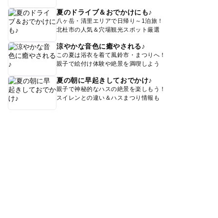
夏のドライブ＆おでかけにも♪
八ヶ岳・清里エリアで日帰り～1泊旅！
北杜市の人気＆穴場観光スポット厳選
涼やかな音色に癒やされる♪
この夏は浴衣を着て風鈴市・まつりへ！
親子で絵付け体験や絶景を満喫しよう
夏の朝に早起きしておでかけ♪
親子で神秘的なハスの絶景を楽しもう！
スイレンとの違い＆ハスまつり情報も