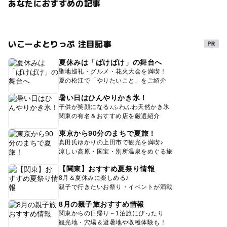
あなたにおすすめの記事
いこーよとりっぷ 注目記事
夏休みは「ばけばけ」の舞台へ
聖地巡礼・グルメ・花火大会を満喫！
夏の松江で「やりたいこと」をご紹介
暑い日はひんやりかき氷！
子供が笑顔になる♪ふわふわ天然かき氷
関東の有名＆おすすめ店を厳選紹介
東京から90分のまちで夏旅！
真田氏ゆかりの上田市で観光を満喫♪
涼しい高原・国宝・別所温泉をめぐる旅
【関東】おすすめ夏祭り情報
8月＆夏休みに楽しめる♪
親子で行きたいお祭り・イベントが満載
8月の親子旅おすすめ情報
関東からの日帰り～1泊旅にぴったり
観光地・穴場＆避暑地や収穫体験も！