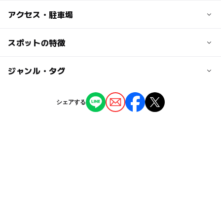
子供の料金
アクセス・駐車場
無料
交通アクセス
スポットの特徴
大人の料金
西武池袋線 椎名町駅より徒歩8分
無料
ー
ー
駐車場あり
ジャンル・タグ
駅から近い
近くの駅
椎名町駅
ー
ー
授乳室あり
託児所
ジャンル
シェアする
公園・総合公園
ー
◯
雨でもOK
ベビーカーOK
東長崎駅
タグ
◯
ー
食事持込OK
レストラン
要町駅
砂場
春休み2027
鉄棒
夏休み2026
ー
ー
売店
オムツ交換台
冬休み2025-2026
ベンチあり
無料施設