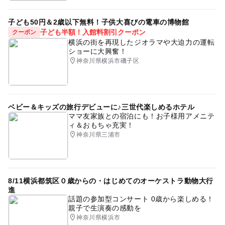
子ども50円＆2歳以下無料！子供大喜びの電車の博物館
子ども半額！入館料割引クーポン
クーポン
横浜の街を再現したジオラマや大迫力の運転
ショーに大興奮！
神奈川県横浜市磯子区
ベビー＆キッズの旅行デビューに♪三世代楽しめるホテル
ママ友家族との宿泊にも！お子様用アメニテ
ィ＆おもちゃ充実！
神奈川県三浦市
8/11横浜都筑区０歳からの・はじめてのオーケストラ動物大行
進
話題の参加型コンサート 0歳から楽しめる！
親子で生演奏の感動を
神奈川県横浜市