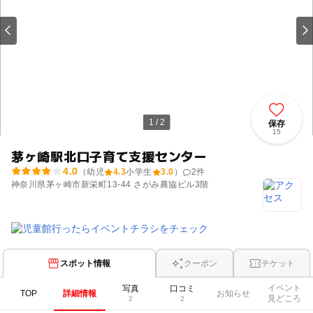
1 / 2
保存
15
茅ヶ崎駅北口子育て支援センター
4.0
（幼児
4.3
小学生
3.0
）
2
件
神奈川県茅ヶ崎市新栄町13-44 さがみ農協ビル3階
スポット情報
クーポン
チケット
イベント
写真
口コミ
TOP
詳細情報
お知らせ
見どころ
2
2