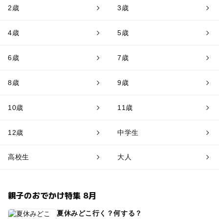
2歳
3歳
4歳
5歳
6歳
7歳
8歳
9歳
10歳
11歳
12歳
中学生
高校生
大人
親子のおでかけ特集 8月
夏休みどこ行く？何する？