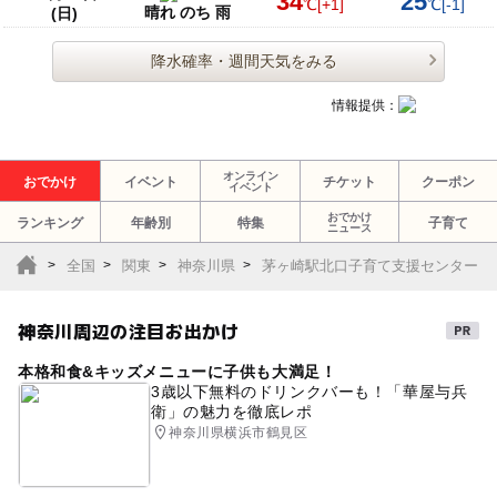
34
25
℃
[+1]
℃
[-1]
晴れ のち 雨
(日)
降水確率・週間天気をみる
情報提供：
オンライン
おでかけ
イベント
チケット
クーポン
イベント
おでかけ
ランキング
年齢別
特集
子育て
ニュース
全国
関東
神奈川県
茅ヶ崎駅北口子育て支援センター
神奈川周辺の注目お出かけ
本格和食&キッズメニューに子供も大満足！
3歳以下無料のドリンクバーも！「華屋与兵
衛」の魅力を徹底レポ
神奈川県横浜市鶴見区