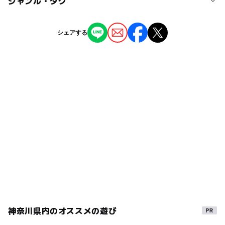
ジャンル・タグ
北茅ケ崎駅
◯
ー
授乳室あり
託児所
ジャンル
シェアする
児童館
◯
◯
雨でもOK
ベビーカーOK
タグ
◯
ー
食事持込OK
レストラン
茅ヶ崎市情報提供
子育て相談
雨の日でもOK
ー
◯
売店
オムツ交換台
無料施設
雨でも楽しめる
子育て
オープンデータ利用
雨の日おでかけ
子育て支援
雨でも遊べる
神奈川県内のオススメの遊び