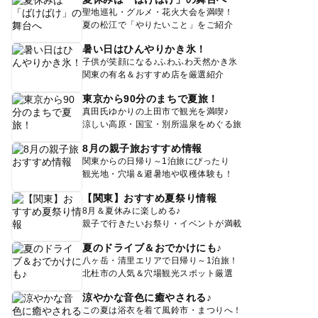
聖地巡礼・グルメ・花火大会を満喫！
夏の松江で「やりたいこと」をご紹介
暑い日はひんやりかき氷！
子供が笑顔になる♪ふわふわ天然かき氷
関東の有名＆おすすめ店を厳選紹介
東京から90分のまちで夏旅！
真田氏ゆかりの上田市で観光を満喫♪
涼しい高原・国宝・別所温泉をめぐる旅
8月の親子旅おすすめ情報
関東からの日帰り～1泊旅にぴったり
観光地・穴場＆避暑地や収穫体験も！
【関東】おすすめ夏祭り情報
8月＆夏休みに楽しめる♪
親子で行きたいお祭り・イベントが満載
夏のドライブ＆おでかけにも♪
八ヶ岳・清里エリアで日帰り～1泊旅！
北杜市の人気＆穴場観光スポット厳選
涼やかな音色に癒やされる♪
この夏は浴衣を着て風鈴市・まつりへ！