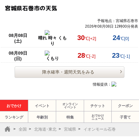
宮城県石巻市の天気
予報地点：宮城県石巻市
2026年08月08日 12時00分発表
08月08日
30
24
晴れ 時々 くも
℃
[+2]
℃
[0]
(土)
り
08月09日
28
23
℃
[-2]
℃
[-1]
くもり
(日)
降水確率・週間天気をみる
情報提供：
オンライン
おでかけ
イベント
チケット
クーポン
イベント
おでかけ
ランキング
年齢別
特集
子育て
ニュース
全国
北海道･東北
宮城県
イオンモール石巻