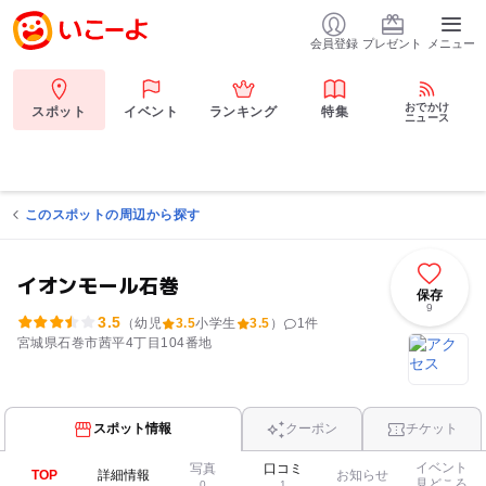
会員登録
プレゼント
メニュー
おでかけ
スポット
イベント
ランキング
特集
ニュース
このスポットの周辺から探す
イオンモール石巻
保存
9
3.5
（幼児
3.5
小学生
3.5
）
1
件
宮城県石巻市茜平4丁目104番地
スポット情報
クーポン
チケット
イベント
写真
口コミ
TOP
詳細情報
お知らせ
見どころ
0
1