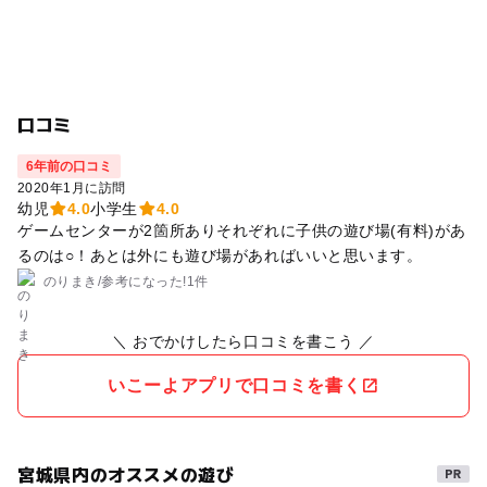
口コミ
6年前の口コミ
2020年1月に訪問
幼児
4.0
小学生
4.0
ゲームセンターが2箇所ありそれぞれに子供の遊び場(有料)があ
るのは○！あとは外にも遊び場があればいいと思います。
のりまき
/
参考に
なった!
1件
＼ おでかけしたら口コミを書こう ／
いこーよアプリで口コミを書く
宮城県内のオススメの遊び