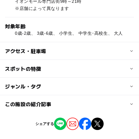
イオンモール専門店街9時～21時
※店舗によって異なります
対象年齢
0歳-2歳、 3歳-6歳、 小学生、 中学生･高校生、 大人
アクセス・駐車場
交通アクセス
スポットの特徴
三陸自動車道「石巻河南IC」からすぐ
◯
ー
駐車場あり
ジャンル・タグ
駅から近い
近くの駅
蛇田駅
◯
ー
授乳室あり
託児所
ジャンル
この施設の紹介記事
ショッピング
◯
◯
雨でもOK
ベビーカーOK
陸前山下駅
【石巻周辺】2月22日～24日の三連休おでか
シェアする
けにもおすすめ！人気スポットランキング
タグ
ー
◯
食事持込OK
レストラン
2025年2月17日
石巻あゆみ野駅