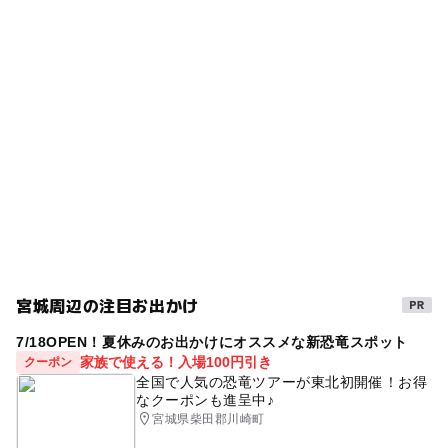
雨の日おでかけ
雨でも遊べる
雨の日でもOK
◯
◯
売店
オムツ交換台
駐車可能台数
ショッピングモール
GW(ゴールデンウィーク)2027
2,600台
フードコート
イオンモール
雨でも楽しめる
駐車場料金
無料
宮城周辺の注目お出かけ
7/18OPEN！夏休みのお出かけにオススメな新恐竜スポット
家族で使える！入場100円引き
クーポン
全国で人気の恐竜ツアーが東北初開催！お得
なクーポンも進呈中♪
宮城県柴田郡川崎町