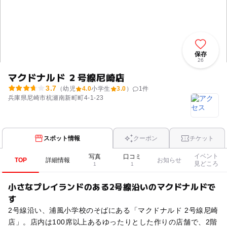
保存
26
マクドナルド ２号線尼崎店
3.7
（幼児
4.0
小学生
3.0
）
1
件
兵庫県尼崎市杭瀬南新町町4-1-23
スポット情報
クーポン
チケット
イベント
写真
口コミ
TOP
詳細情報
お知らせ
見どころ
1
1
小さなプレイランドのある2号線沿いのマクドナルドで
す
2号線沿い、浦風小学校のそばにある「マクドナルド 2号線尼崎
店」。店内は100席以上あるゆったりとした作りの店舗で、2階