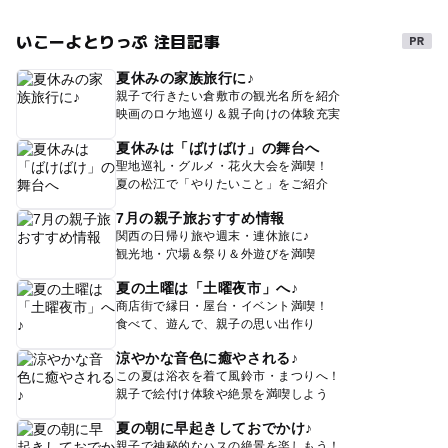
いこーよとりっぷ 注目記事
夏休みの家族旅行に♪
親子で行きたい倉敷市の観光名所を紹介
映画のロケ地巡り＆親子向けの体験充実
夏休みは「ばけばけ」の舞台へ
聖地巡礼・グルメ・花火大会を満喫！
夏の松江で「やりたいこと」をご紹介
7月の親子旅おすすめ情報
関西の日帰り旅や週末・連休旅に♪
観光地・穴場＆祭り＆外遊びを満喫
夏の土曜は「土曜夜市」へ♪
商店街で縁日・屋台・イベント満喫！
食べて、遊んで、親子の思い出作り
涼やかな音色に癒やされる♪
この夏は浴衣を着て風鈴市・まつりへ！
親子で絵付け体験や絶景を満喫しよう
夏の朝に早起きしておでかけ♪
親子で神秘的なハスの絶景を楽しもう！