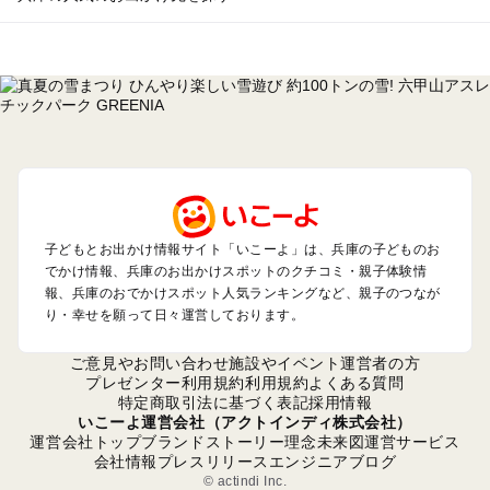
兵庫のエリアからプール子ども連れのお出かけスポット
を探す
神戸・有馬・六甲山・西宮・明石のプールお出かけ
姫路・加古川・播磨・赤穂のプールお出かけ
尼崎・宝塚・芦屋・三田のプールお出かけ
淡路島のプールお出かけ
城崎・豊岡・竹野のプールお出かけ
神鍋・養父・和田山・鉢伏のプールお出かけ
香住・湯村・浜坂のプールお出かけ
子どもとお出かけ情報サイト「いこーよ」は、兵庫の子どものお
でかけ情報、兵庫のお出かけスポットのクチコミ・親子体験情
報、兵庫のおでかけスポット人気ランキングなど、親子のつなが
兵庫の定番お出かけスポット
り・幸せを願って日々運営しております。
兵庫の遊園地
兵庫の動物園
ご意見やお問い合わせ
施設やイベント運営者の方
兵庫のバーベキュー
プレゼンター利用規約
利用規約
よくある質問
特定商取引法に基づく表記
採用情報
兵庫の釣り
いこーよ運営会社（アクトインディ株式会社）
兵庫の牧場
運営会社トップ
ブランドストーリー
理念
未来図
運営サービス
兵庫のプール
会社情報
プレスリリース
エンジニアブログ
兵庫のアスレチック
© actindi Inc.