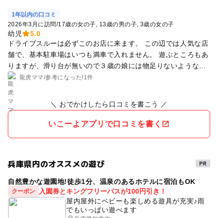
1年以内の口コミ
2026年3月に訪問
/
17歳の女の子
13歳の男の子
3歳の女の子
幼児
5.0
ドライブスルーは必ずこのお店に来ます。 この辺では人気な店
舗で、基本駐車場はいつも満車で入れません。 遊ぶところもあ
りますが、滑り台が無いので３歳の娘には物足りないような感
じです。 最寄りに高校があるため、学生が多く賑やかな感じで
龍虎ママ
/
参考に
なった!
1件
す。２４時間営業してるため便利です。 ご年配な店員さんも多
く、子連れには気さくにお声かけや、気遣いをしてくれるの
＼ おでかけしたら口コミを書こう ／
で、たまに学生がうるさすぎる時もありますが気持ち良く過ご
せます。 ただ、大繁盛なお店なためか、持ち帰りの間違いや入
いこーよアプリで口コミを書く
れ忘れが多いような気がするので確認されて帰宅されることを
おすすめします。
兵庫県内のオススメの遊び
自然豊かな遊園地!徒歩1分、温泉のあるホテルに宿泊もOK
入園券とキングフリーパスが100円引き！
クーポン
屋内屋外にベビーも楽しめる遊具が充実♪雨
でもいっぱい遊べます