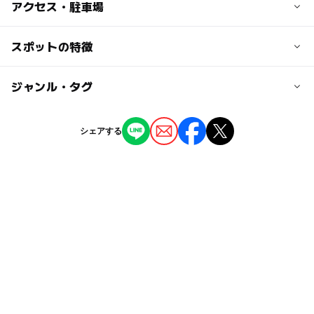
アクセス・駐車場
近くの駅
スポットの特徴
杭瀬駅
◯
ー
駐車場あり
ジャンル・タグ
駅から近い
大物駅
ー
ー
授乳室あり
託児所
ジャンル
シェアする
駐車可能台数
レストラン・カフェ
◯
ー
雨でもOK
ベビーカーOK
26台
タグ
ー
ー
食事持込OK
レストラン
駐車場料金
マクドナルド
マックアドベンチャー
雨でも遊べる
無料
ー
ー
売店
オムツ交換台
お仕事体験
雨の日でもOK
雨の日おでかけ
キッズスペースあり
ファーストフード
キッズスペース
雨でも楽しめる
プレイランド