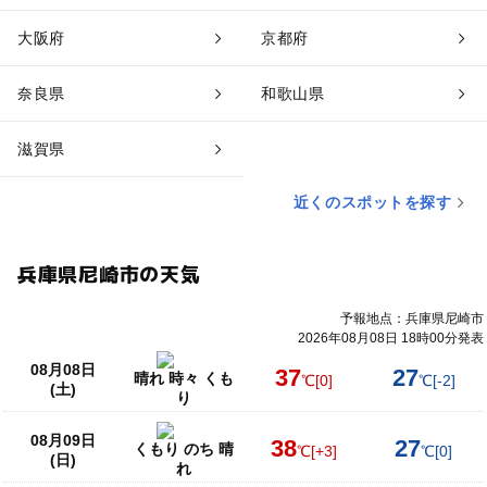
大阪府
京都府
奈良県
和歌山県
滋賀県
近くのスポットを探す
兵庫県尼崎市の天気
予報地点：兵庫県尼崎市
2026年08月08日 18時00分発表
08月08日
37
27
晴れ 時々 くも
℃
[0]
℃
[-2]
(土)
り
08月09日
38
27
くもり のち 晴
℃
[+3]
℃
[0]
(日)
れ