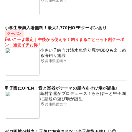
兵庫県加東市
小学生未満入場無料！最大2,770円OFFクーポンあり
クーポン
🎣いこーよ限定｜午後から使える！釣りまるごとセット割クーポ
ン｜過去イチお得！
小さい子供向け淡水魚釣り堀やBBQも楽しめ
る海釣り施設
兵庫県尼崎市
甲子園にOPEN！音と楽器がテーマの屋内あそび場が誕生♪
島村楽器がプロデュース！ららぽーと甲子園
に話題の遊び場が誕生
兵庫県西宮市
ゼロ距離が魅力！天気に左右されない全天候型も嬉しい◎