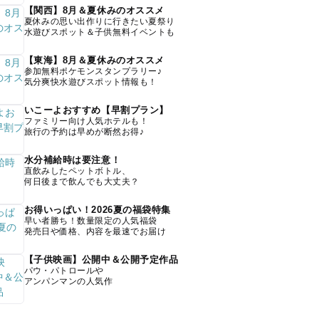
【関西】8月＆夏休みのオススメ
夏休みの思い出作りに行きたい夏祭り
水遊びスポット＆子供無料イベントも
【東海】8月＆夏休みのオススメ
参加無料ポケモンスタンプラリー♪
気分爽快水遊びスポット情報も！
いこーよおすすめ【早割プラン】
ファミリー向け人気ホテルも！
旅行の予約は早めが断然お得♪
水分補給時は要注意！
直飲みしたペットボトル、
何日後まで飲んでも大丈夫？
お得いっぱい！2026夏の福袋特集
早い者勝ち！数量限定の人気福袋
発売日や価格、内容を最速でお届け
【子供映画】公開中＆公開予定作品
パウ・パトロールや
アンパンマンの人気作