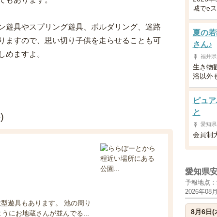
城でeス
ン遊具やスプリング遊具、ボルダリング、迷路
夏の若
りますので、思い切り子供を走らせることも可
さん♪
しめますよ。
福井県
生き物
浴以外
ピュア
と
)
愛知県
会員制
愛知県
予報地点：
2026年08
型遊具もあります。 池の周り
8月6日(
うにお地蔵さんが並んでる...