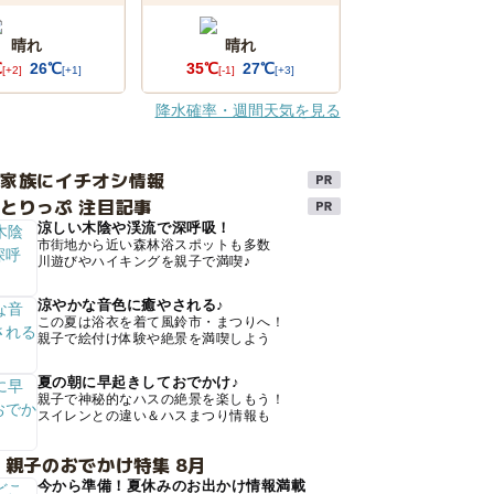
晴れ
晴れ
℃
26℃
35℃
27℃
[+2]
[+1]
[-1]
[+3]
降水確率・週間天気を見る
け家族にイチオシ情報
とりっぷ 注目記事
涼しい木陰や渓流で深呼吸！
市街地から近い森林浴スポットも多数
川遊びやハイキングを親子で満喫♪
涼やかな音色に癒やされる♪
この夏は浴衣を着て風鈴市・まつりへ！
親子で絵付け体験や絶景を満喫しよう
夏の朝に早起きしておでかけ♪
親子で神秘的なハスの絶景を楽しもう！
スイレンとの違い＆ハスまつり情報も
 親子のおでかけ特集 8月
今から準備！夏休みのお出かけ情報満載