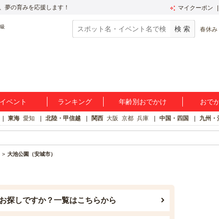
、夢の育みを応援します！
マイクーポン
春休み
イベント
ランキング
年齢別おでかけ
おで
東海
愛知
北陸・甲信越
関西
大阪
京都
兵庫
中国・四国
九州・
大池公園（安城市）
お探しですか？一覧はこちらから