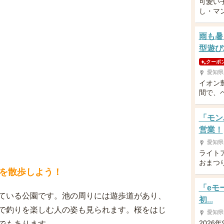
可愛い
し・マ
雨も暑
型遊び
クーポ
愛知県
イオン
間で、
「モン
営業！
愛知県
ライト
おまつ
を散歩しよう！
「eモ
ている公園です。池の周りには遊歩道があり、
初...
で釣りを楽しむ人の姿も見られます。桜をはじ
愛知県
2026
でもあります。