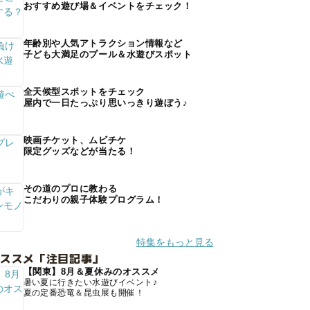
おすすめ遊び場＆イベントをチェック！
年齢別や人気アトラクション情報など
子ども大満足のプール＆水遊びスポット
全天候型スポットをチェック
屋内で一日たっぷり思いっきり遊ぼう♪
映画チケット、ムビチケ
限定グッズなどが当たる！
その道のプロに教わる
こだわりの親子体験プログラム！
特集をもっと見る
オススメ「注目記事」
【関東】8月＆夏休みのオススメ
暑い夏に行きたい水遊びイベント♪
夏の定番恐竜＆昆虫展も開催！