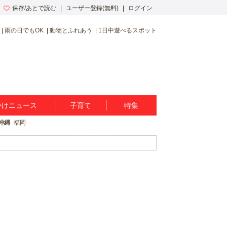
保存/あとで読む
ユーザー登録(無料)
ログイン
雨の日でもOK
動物とふれあう
1日中遊べるスポット
かけニュース
子育て
特集
沖縄
福岡