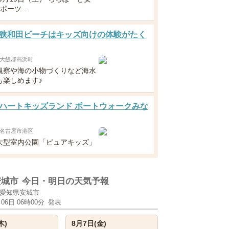
ポーツ...
狭和田ビーチはキッズ向けの体験がたく
大飯郡高浜町
観察や海の小物づくりなど海水
も楽しめます♪
ハートキッズランド ポートウォークみな
名古屋市港区
大型室内公園「ピュアキッズ」
安城市
今日・明日の天気予報
愛知県安城市
月06日 06時00分
発表
木)
8月7日(金)