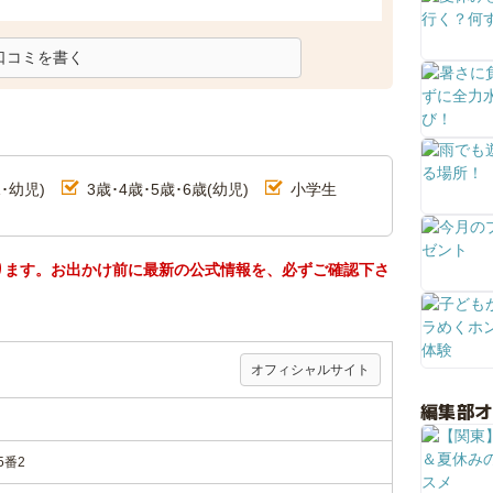
口コミを書く
･幼児)
3歳･4歳･5歳･6歳(幼児)
小学生
ります。お出かけ前に最新の公式情報を、必ずご確認下さ
オフィシャルサイト
編集部
5番2