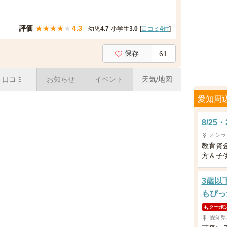
評価
★
★
★
★
★
4.3
幼児
4.7
小学生
3.0
[
口コミ
4
件
]
保存
61
口コミ
お知らせ
イベント
天気/地図
愛知周
8/2
オンラ
教育資
方＆子供
3歳以
もぴっ
クーポ
愛知県