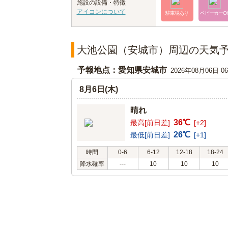
施設の設備・特徴
アイコンについて
駐車場あり
ベビーカーO
大池公園（安城市）周辺の天気
予報地点：愛知県安城市
2026年08月06日 
8月6日(木)
晴れ
36℃
最高[前日差]
[+2]
26℃
最低[前日差]
[+1]
時間
0-6
6-12
12-18
18-24
降水確率
---
10
10
10