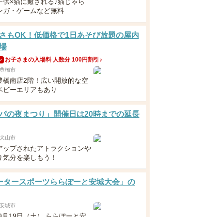
子供×猫に癒される♪猫じゃら
ンガ・ゲームなど無料
さもOK！低価格で1日あそび放題の屋内
場
お子さまの入場料 人数分 100円割引♪
ン
豊橋市
豊橋南店2階！広い開放的な空
ベビーエリアもあり
パの夜まつり」開催日は20時までの延長
犬山市
アップされたアトラクションや
り気分を楽しもう！
ータースポーツららぽーと安城大会」の
安城市
年9月19日（土） ららぽーと安