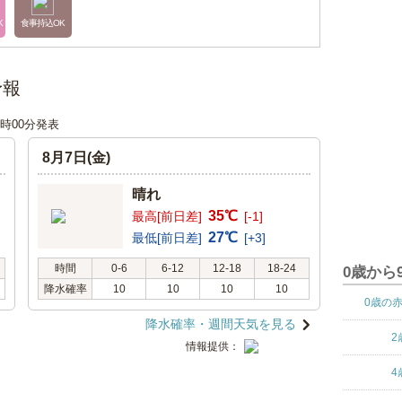
K
食事持込OK
予報
06時00分発表
8月7日(金)
晴れ
35℃
最高[前日差]
[-1]
27℃
最低[前日差]
[+3]
時間
0-6
6-12
12-18
18-24
0歳から
降水確率
10
10
10
10
0歳の
降水確率・週間天気を見る
2
情報提供：
4