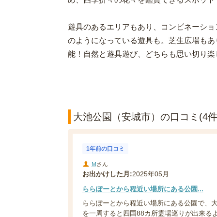
遊具のあるエリアもあり、コンビネーショ
のようになっている遊具も。芝生広場もあ
能！自然と遊具遊び、どちらも思い切り楽
大池公園（安城市）の口コミ(4件
1年前の口コミ
M
さん
お出かけした月:
2025年05月
ららぽーとから程近い場所にある公園...
ららぽーとから程近い場所にある公園で、大
を一周すると四国88カ所霊場巡りが出来るよ