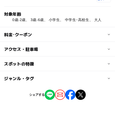
対象年齢
0歳-2歳、 3歳-6歳、 小学生、 中学生･高校生、 大人
料金･クーポン
子供の料金
アクセス・駐車場
無料
交通アクセス
スポットの特徴
大人の料金
西武新宿線 久米川駅より徒歩8分
無料
ー
ー
駐車場あり
ジャンル・タグ
駅から近い
近くの駅
久米川駅
ー
ー
授乳室あり
託児所
ジャンル
シェアする
公園・総合公園
ー
◯
雨でもOK
ベビーカーOK
萩山駅