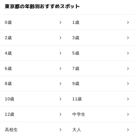
東京都の年齢別おすすめスポット
0歳
1歳
2歳
3歳
4歳
5歳
6歳
7歳
8歳
9歳
10歳
11歳
12歳
中学生
高校生
大人