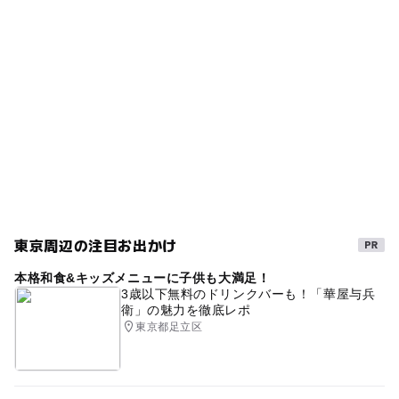
タグ
◯
ー
食事持込OK
レストラン
ブランコ
春休み2027
ベンチあり
ー
ー
売店
オムツ交換台
コンビネーション遊具
冬休み2025-2026
夏休み2026
無料施設
ジャングルジム
すべり台
東京周辺の注目お出かけ
本格和食&キッズメニューに子供も大満足！
3歳以下無料のドリンクバーも！「華屋与兵
衛」の魅力を徹底レポ
東京都足立区