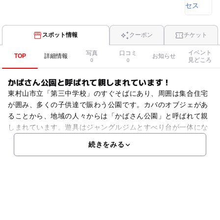
スポット情報
クーポン
チケット
イベント
写真
口コミ
TOP
詳細情報
お知らせ
見どころ
0
0
かばさん公園と呼ばれて親しまれています！
東村山市立「第三中学校」のすぐそばにあり、周囲は集合住宅
が囲み、多くの子供達で賑わう公園です。カバのオブジェがあ
ることから、地域の人々からは「かばさん公園」と呼ばれて親
しまれています。遊具はジャングルジムとすべり台が一体にな
っているコンビネーション遊具やブランコ、うんてい、登り棒
続きをみる