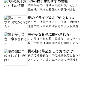
8月の親子旅おすすめ情報
関東からの日帰り～1泊旅にぴったり
観光地・穴場＆避暑地や収穫体験も！
夏のドライブ＆おでかけにも♪
八ヶ岳・清里エリアで日帰り～1泊旅！
北杜市の人気＆穴場観光スポット厳選
涼やかな音色に癒やされる♪
この夏は浴衣を着て風鈴市・まつりへ！
親子で絵付け体験や絶景を満喫しよう
夏の朝に早起きしておでかけ♪
親子で神秘的なハスの絶景を楽しもう！
スイレンとの違い＆ハスまつり情報も