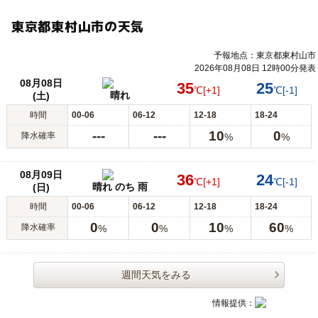
東京都東村山市の天気
予報地点：東京都東村山市
2026年08月08日 12時00分発表
08月08日
35
25
℃
[+1]
℃
[-1]
晴れ
(土)
時間
00-06
06-12
12-18
18-24
---
---
10
0
降水確率
%
%
08月09日
36
24
℃
[+1]
℃
[-1]
晴れ のち 雨
(日)
時間
00-06
06-12
12-18
18-24
0
0
10
60
降水確率
%
%
%
%
週間天気をみる
情報提供：