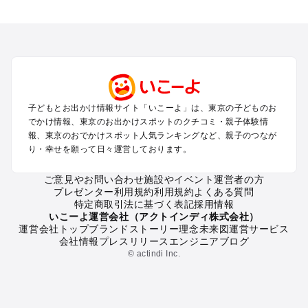
東京のエリアからプール子ども連れのお出かけスポット
を探す
立川・国分寺・八王子・昭島・多摩のプールお出かけ
お台場・品川・新橋・汐留・豊洲のプールお出かけ
上野・浅草・錦糸町・両国のプールお出かけ
町田・相模原・愛川・上野原のプールお出かけ
渋谷・原宿・恵比寿・中目黒・自由が丘のプールお出かけ
子どもとお出かけ情報サイト「いこーよ」は、東京の子どものお
池袋・赤羽・王子・巣鴨・目白・石神井のプールお出かけ
でかけ情報、東京のお出かけスポットのクチコミ・親子体験情
新宿・高田馬場・代々木・千駄ヶ谷のプールお出かけ
報、東京のおでかけスポット人気ランキングなど、親子のつなが
銀座・丸の内・日本橋・有楽町・築地・月島のプールお出かけ
り・幸せを願って日々運営しております。
吉祥寺・三鷹・中野・高円寺・荻窪・阿佐谷のプールお出かけ
小金井・小平・西東京・東村山・東久留米のプールお出かけ
ご意見やお問い合わせ
施設やイベント運営者の方
プレゼンター利用規約
利用規約
よくある質問
府中・調布・狛江のプールお出かけ
特定商取引法に基づく表記
採用情報
青梅・奥多摩のプールお出かけ
いこーよ運営会社（アクトインディ株式会社）
蒲田・大森・羽田周辺のプールお出かけ
運営会社トップ
ブランドストーリー
理念
未来図
運営サービス
会社情報
プレスリリース
エンジニアブログ
葛西・新木場・亀戸・亀有・柴又のプールお出かけ
© actindi Inc.
北千住・日暮里・荒川のプールお出かけ
二子玉川・三軒茶屋・駒沢・世田谷のプールお出かけ
秋葉原・神田・御茶ノ水・神楽坂・後楽園・九段下のプールお
出かけ