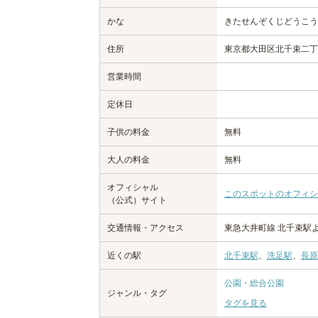
かな
きたせんぞくじどうこう
住所
東京都大田区北千束二丁
営業時間
定休日
子供の料金
無料
大人の料金
無料
オフィシャル
このスポットのオフィシ
（公式）サイト
交通情報・アクセス
東急大井町線 北千束駅
近くの駅
北千束駅
、
洗足駅
、
長原
公園・総合公園
ジャンル・タグ
タグを見る