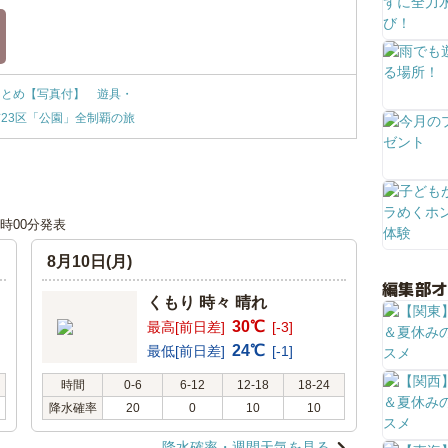
まとめ【写真付】 遊具・
23区「公園」全制覇の旅
18時00分発表
8月10日(月)
編集部
くもり 時々 晴れ
30℃
最高[前日差]
[-3]
24℃
最低[前日差]
[-1]
時間
0-6
6-12
12-18
18-24
降水確率
20
0
10
10
降水確率・週間天気を見る