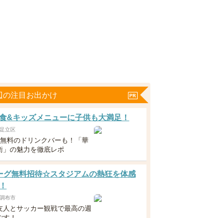
辺の注目お出かけ
食&キッズメニューに子供も大満足！
足立区
下無料のドリンクバーも！「華
衛」の魅力を徹底レポ
ーグ無料招待☆スタジアムの熱狂を体感
！
調布市
友人とサッカー観戦で最高の週
ごす！