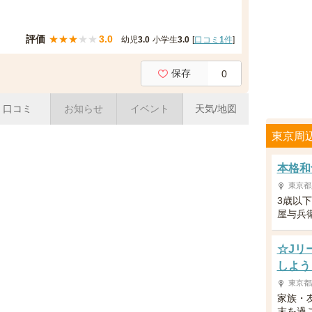
評価
★
★
★
★
★
3.0
幼児
3.0
小学生
3.0
[
口コミ
1
件
]
保存
0
口コミ
お知らせ
イベント
天気/地図
東京周
本格和
東京都
3歳以
屋与兵
☆Jリ
しよう
東京都
家族・
末を過