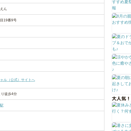
えん
目19番9号
ャル（公式）サイトへ
より徒歩4分
大人気！
駅