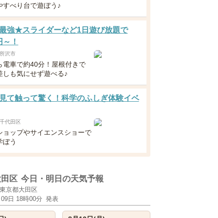
やすべり台で遊ぼう♪
最強★スライダーなど1日遊び放題で
0円～！
所沢市
ら電車で約40分！屋根付きで
差しも気にせず遊べる♪
見て触って驚く！科学のふしぎ体験イベ
千代田区
ショップやサイエンスショーで
学ぼう
大田区
今日・明日の天気予報
東京都大田区
月09日 18時00分
発表