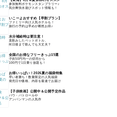
参加無料ポケモンスタンプラリー♪
気分爽快水遊びスポット情報も！
いこーよおすすめ【早割プラン】
ファミリー向け人気ホテルも！
旅行の予約は早めが断然お得♪
水分補給時は要注意！
直飲みしたペットボトル、
何日後まで飲んでも大丈夫？
全国のお得なフリーきっぷ15選
子供50円均一の切符から
100円で1日乗り放題も！
お得いっぱい！2026夏の福袋特集
早い者勝ち！数量限定の人気福袋
発売日や価格、内容を最速でお届け
【子供映画】公開中＆公開予定作品
パウ・パトロールや
アンパンマンの人気作