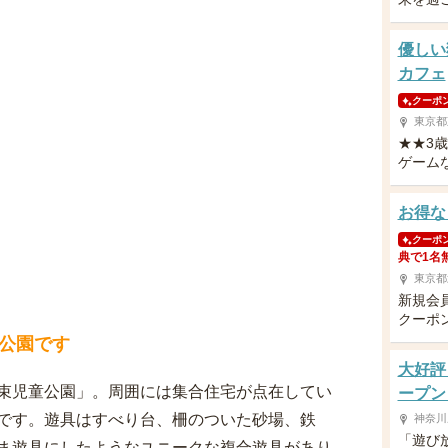
優しい
カフェ
クーポ
東京都
★★3
ゲーム
お得な
クーポ
典で1名
東京都
新規会
クーポ
公園です
大好評
束児童公園」。周囲には集合住宅が点在してい
ープン
です。遊具はすべり台、柵のついた砂場、鉄
神奈川
「遊び
ま遊具にしたようなユニークな複合遊具があり