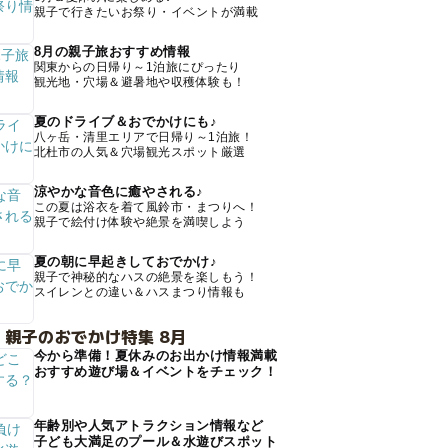
親子で行きたいお祭り・イベントが満載
8月の親子旅おすすめ情報
関東からの日帰り～1泊旅にぴったり
観光地・穴場＆避暑地や収穫体験も！
夏のドライブ＆おでかけにも♪
八ヶ岳・清里エリアで日帰り～1泊旅！
北杜市の人気＆穴場観光スポット厳選
涼やかな音色に癒やされる♪
この夏は浴衣を着て風鈴市・まつりへ！
親子で絵付け体験や絶景を満喫しよう
夏の朝に早起きしておでかけ♪
親子で神秘的なハスの絶景を楽しもう！
スイレンとの違い＆ハスまつり情報も
 親子のおでかけ特集 8月
今から準備！夏休みのお出かけ情報満載
おすすめ遊び場＆イベントをチェック！
年齢別や人気アトラクション情報など
子ども大満足のプール＆水遊びスポット