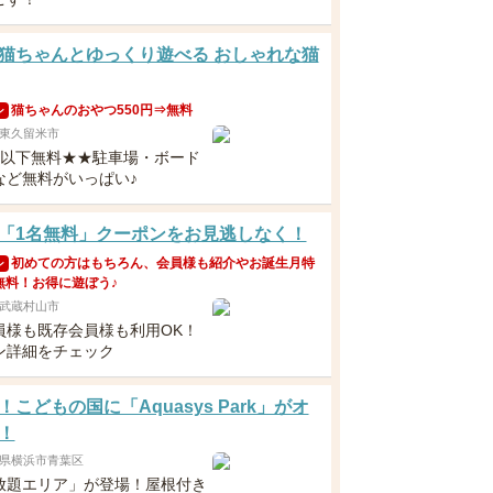
猫ちゃんとゆっくり遊べる おしゃれな猫
猫ちゃんのおやつ550円⇒無料
ン
東久留米市
歳以下無料★★駐車場・ボード
など無料がいっぱい♪
「1名無料」クーポンをお見逃しなく！
初めての方はもちろん、会員様も紹介やお誕生月特
ン
無料！お得に遊ぼう♪
武蔵村山市
員様も既存会員様も利用OK！
ン詳細をチェック
！こどもの国に「Aquasys Park」がオ
！
県横浜市青葉区
放題エリア」が登場！屋根付き