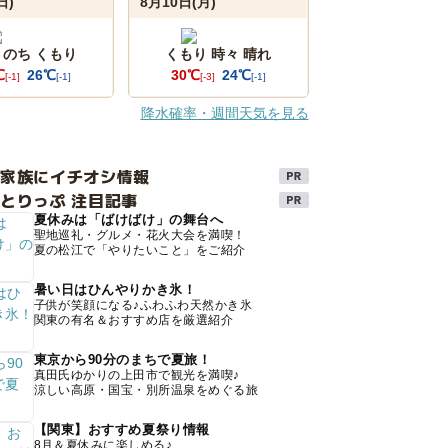
日)
8月10日(月)
 のち くもり
くもり 時々 晴れ
℃
26℃
30℃
24℃
[-1]
[-1]
[-3]
[-1]
降水確率・週間天気を見る
け家族にイチオシ情報
とりっぷ 注目記事
夏休みは「ばけばけ」の舞台へ
聖地巡礼・グルメ・花火大会を満喫！
夏の松江で「やりたいこと」をご紹介
暑い日はひんやりかき氷！
子供が笑顔になる♪ふわふわ天然かき氷
関東の有名＆おすすめ店を厳選紹介
東京から90分のまちで夏旅！
真田氏ゆかりの上田市で観光を満喫♪
涼しい高原・国宝・別所温泉をめぐる旅
【関東】おすすめ夏祭り情報
8月＆夏休みに楽しめる♪