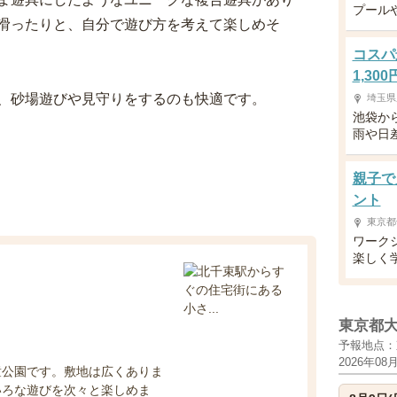
プール
滑ったりと、自分で遊び方を考えて楽しめそ
コスパ
1,30
、砂場遊びや見守りをするのも快適です。
埼玉県
池袋か
雨や日
親子で
ント
東京都
ワーク
楽しく
東京都
予報地点：
2026年08
童公園です。敷地は広くありま
いろな遊びを次々と楽しめま