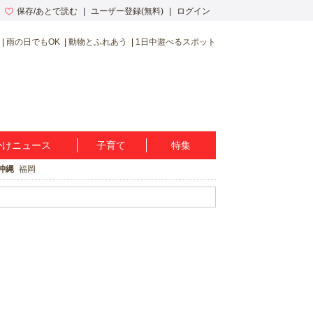
保存/あとで読む
ユーザー登録(無料)
ログイン
雨の日でもOK
動物とふれあう
1日中遊べるスポット
かけニュース
子育て
特集
沖縄
福岡