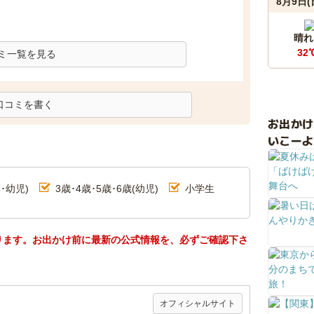
8月9日(
晴れ
32
ミ一覧を見る
口コミを書く
お出か
いこーよ
･幼児)
3歳･4歳･5歳･6歳(幼児)
小学生
ります。お出かけ前に最新の公式情報を、必ずご確認下さ
オフィシャルサイト