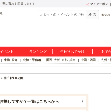
、夢の育みを応援します！
マイクーポン
春休み
イベント
ランキング
年齢別おでかけ
おで
東海
愛知
北陸・甲信越
関西
大阪
京都
兵庫
中国・四国
九州・
北千束児童公園
お探しですか？一覧はこちらから