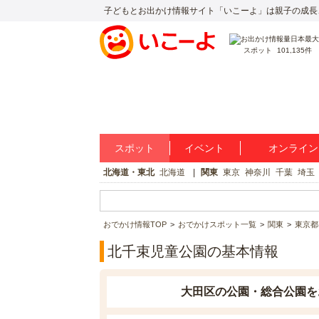
子どもとお出かけ情報サイト「いこーよ」は親子の成長
スポット
101,135件
スポット
イベント
オンライン
北海道・東北
北海道
関東
東京
神奈川
千葉
埼玉
おでかけ情報TOP
おでかけスポット一覧
関東
東京都
北千束児童公園の基本情報
大田区の公園・総合公園を