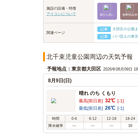
施設の設備・特徴
アイコンについて
駅から近い
食事持込OK
大田区の公園
記事
関連ページ
パパ芸人の東京
記事
北千束児童公園周辺の天気予報
予報地点：東京都大田区
2026年08月09日 
8月9日(日)
晴れ のち くもり
32℃
最高[前日差]
[-1]
26℃
最低[前日差]
[-1]
時間
0-6
6-12
12-18
18-24
降水確率
---
---
---
30