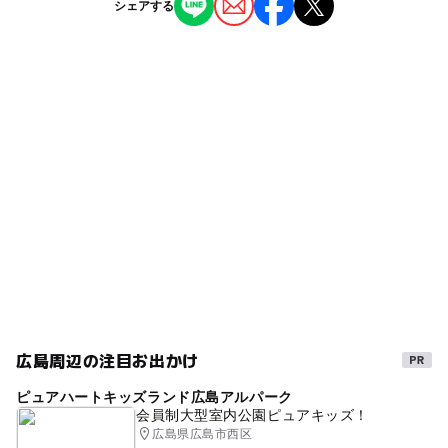
シェアする
ホテル・旅館
◯
ー
雨でもOK
ベビーカーOK
駐車可能台数
86台
タグ
ー
◯
食事持込OK
レストラン
駐車場料金
雨の日おでかけ
GW(ゴールデンウィーク)2027
ー
ー
売店
オムツ交換台
無料
雨でも遊べる
家族旅行
雨でも楽しめる
雨の日でもOK
添い寝無料
小学生以下添い寝無料
駐車場詳細
大型車は一部有料
小学生以下無料
・6ｍ以上 1,000円
※料金は税込です。
広島周辺の注目お出かけ
ピュアハートキッズランド広島アルパーク
会員制大型室内公園ピュアキッズ！
広島県広島市西区