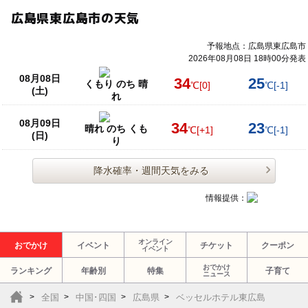
広島県東広島市の天気
予報地点：広島県東広島市
2026年08月08日 18時00分発表
08月08日
34
25
くもり のち 晴
℃
[0]
℃
[-1]
(土)
れ
08月09日
34
23
晴れ のち くも
℃
[+1]
℃
[-1]
(日)
り
降水確率・週間天気をみる
情報提供：
オンライン
おでかけ
イベント
チケット
クーポン
イベント
おでかけ
ランキング
年齢別
特集
子育て
ニュース
全国
中国･四国
広島県
ベッセルホテル東広島