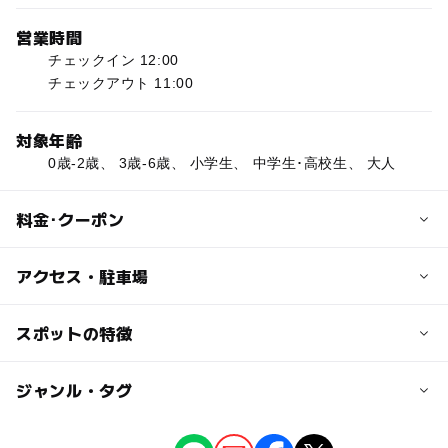
営業時間
チェックイン 12:00
チェックアウト 11:00
対象年齢
0歳-2歳、 3歳-6歳、 小学生、 中学生･高校生、 大人
料金･クーポン
子供の料金
アクセス・駐車場
18歳以下の子様は、ご両親または祖父母との同室で 添い
寝の場合に限り無料
交通アクセス
スポットの特徴
東広島駅から徒歩1分、西条駅から車で13分
大人の料金
◯
◯
駐車場あり
ジャンル・タグ
駅から近い
宿泊プランにより異なる
近くの駅
東広島駅
ー
ー
授乳室あり
託児所
ジャンル