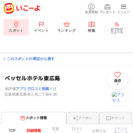
会員登録
プレゼント
メニュー
おでかけ
スポット
イベント
ランキング
特集
ニュース
このスポットの周辺から探す
ベッセルホテル東広島
保存
3
未評価
アプリで口コミ投稿！
広島県東広島市三永二丁目6-36
スポット情報
クーポン
チケット
イベント
写真
口コミ
TOP
詳細情報
お知らせ
見どころ