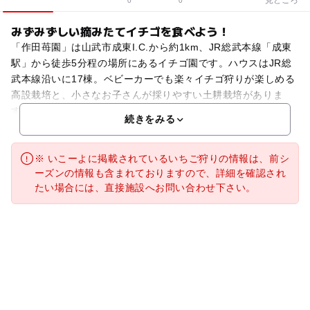
0
0
みずみずしい摘みたてイチゴを食べよう！
「作田苺園」は山武市成東I.C.から約1km、JR総武本線「成東
駅」から徒歩5分程の場所にあるイチゴ園です。ハウスはJR総
武本線沿いに17棟。ベビーカーでも楽々イチゴ狩りが楽しめる
高設栽培と、小さなお子さんが採りやすい土耕栽培がありま
す。栽培しているのは優しい甘さの「あきひめ」、
続きをみる
※ いこーよに掲載されているいちご狩りの情報は、前シ
ーズンの情報も含まれておりますので、詳細を確認され
たい場合には、直接施設へお問い合わせ下さい。