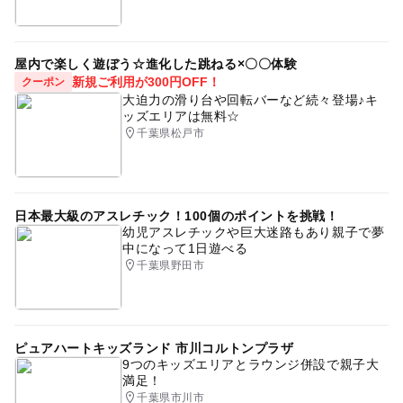
屋内で楽しく遊ぼう☆進化した跳ねる×〇〇体験
新規ご利用が300円OFF！
クーポン
大迫力の滑り台や回転バーなど続々登場♪キ
ッズエリアは無料☆
千葉県松戸市
日本最大級のアスレチック！100個のポイントを挑戦！
幼児アスレチックや巨大迷路もあり親子で夢
中になって1日遊べる
千葉県野田市
ピュアハートキッズランド 市川コルトンプラザ
9つのキッズエリアとラウンジ併設で親子大
満足！
千葉県市川市