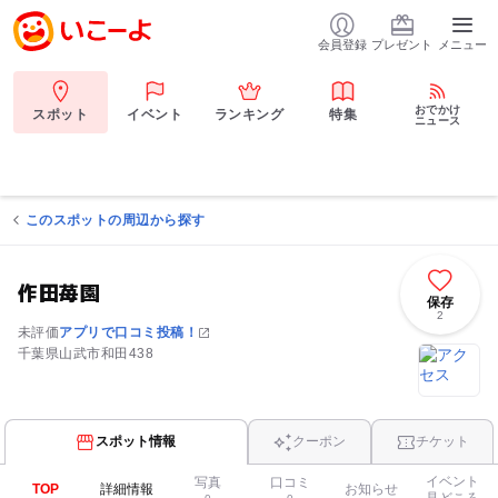
会員登録
プレゼント
メニュー
おでかけ
スポット
イベント
ランキング
特集
ニュース
このスポットの周辺から探す
作田苺園
保存
2
未評価
アプリで口コミ投稿！
千葉県山武市和田438
スポット情報
クーポン
チケット
イベント
写真
口コミ
TOP
詳細情報
お知らせ
見どころ