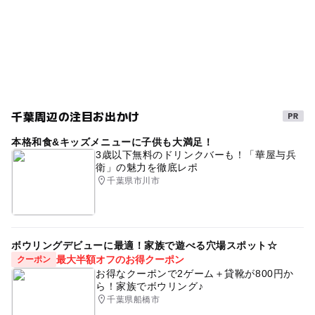
3月イチゴ狩り
雨の日おでかけ
GW(ゴールデンウィーク)2027
4月イチゴ狩り
雨の日でもOK
千葉周辺の注目お出かけ
本格和食&キッズメニューに子供も大満足！
3歳以下無料のドリンクバーも！「華屋与兵
衛」の魅力を徹底レポ
千葉県市川市
ボウリングデビューに最適！家族で遊べる穴場スポット☆
最大半額オフのお得クーポン
クーポン
お得なクーポンで2ゲーム＋貸靴が800円か
ら！家族でボウリング♪
千葉県船橋市