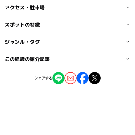
子供の料金
アクセス・駐車場
施設にお問い合わせください
交通アクセス
スポットの特徴
大人の料金
JR総武本線「成東駅」から徒歩5分
施設にお問い合わせください
◯
◯
駐車場あり
ジャンル・タグ
駅から近い
近くの駅
成東駅
ー
ー
授乳室あり
託児所
ジャンル
この施設の紹介記事
いちご狩り
◯
◯
雨でもOK
ベビーカーOK
駐車場料金
千葉県のいちご狩りスポット！関東最大級
シェアする
無料
「ストロベリーロード」
タグ
ー
ー
食事持込OK
レストラン
2024年12月27日
駐車場詳細
12月イチゴ狩り
1月イチゴ狩り
2月イチゴ狩り
ー
ー
売店
オムツ交換台
大型 3台・普通車 20台
春休み2027
冬のお出かけ
5月イチゴ狩り
やよいひめ
雨でも楽しめる
紅ほっぺ
黒いちご
雨でも遊べる
冬休み2025-2026
食べ放題
章姫