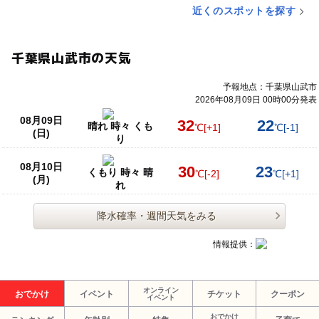
近くのスポットを探す
千葉県山武市の天気
予報地点：千葉県山武市
2026年08月09日 00時00分発表
08月09日
32
22
晴れ 時々 くも
℃
[+1]
℃
[-1]
(日)
り
08月10日
30
23
くもり 時々 晴
℃
[-2]
℃
[+1]
(月)
れ
降水確率・週間天気をみる
情報提供：
オンライン
おでかけ
イベント
チケット
クーポン
イベント
おでかけ