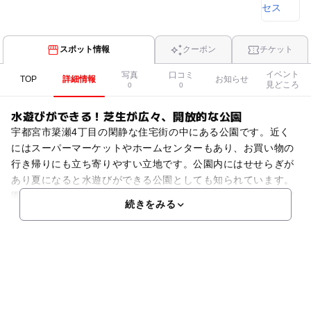
スポット情報
クーポン
チケット
イベント
写真
口コミ
TOP
詳細情報
お知らせ
見どころ
0
0
水遊びができる！芝生が広々、開放的な公園
宇都宮市簗瀬4丁目の閑静な住宅街の中にある公園です。近く
にはスーパーマーケットやホームセンターもあり、お買い物の
行き帰りにも立ち寄りやすい立地です。公園内にはせせらぎが
あり夏になると水遊びができる公園としても知られています。
園内は芝生広場がとても開放的で、走り回ったり、ボール遊び
続きをみる