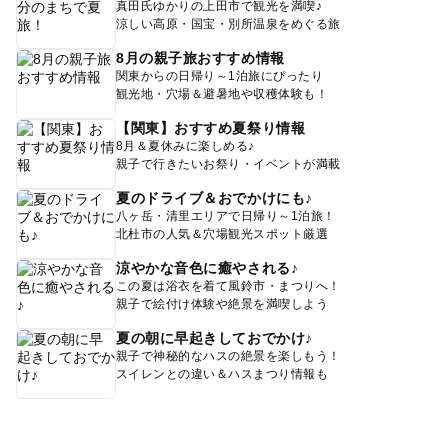
真田氏ゆかりの上田市で観光を満喫♪
涼しい高原・国宝・別所温泉をめぐる旅
8月の親子旅おすすめ情報
関東からの日帰り～1泊旅にぴったり
観光地・穴場＆避暑地や収穫体験も！
【関東】おすすめ夏祭り情報
8月＆夏休みに楽しめる♪
親子で行きたいお祭り・イベントが満載
夏のドライブ＆おでかけにも♪
八ヶ岳・清里エリアで日帰り～1泊旅！
北杜市の人気＆穴場観光スポット厳選
涼やかな音色に癒やされる♪
この夏は浴衣を着て風鈴市・まつりへ！
親子で絵付け体験や絶景を満喫しよう
夏の朝に早起きしておでかけ♪
親子で神秘的なハスの絶景を楽しもう！
スイレンとの違い＆ハスまつり情報も