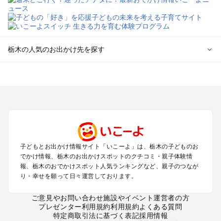
栃木の人気のお出かけ先を探す
栃木のエリアからプール子ども連れのお出かけスポット
を探す
那須高原・那須・板室のプールお出かけ
宇都宮・さくら・高根沢のプールお出かけ
日光・中禅寺湖・霧降高原・今市のプールお出かけ
小山・栃木・鹿沼周辺のプールお出かけ
熊谷・太田・足利・古河のプールお出かけ
子どもとお出かけ情報サイト「いこーよ」は、栃木の子どものお
塩原・矢板・大田原・西那須野のプールお出かけ
でかけ情報、栃木のお出かけスポットのクチコミ・親子体験情
鬼怒川・川治・湯西川・川俣のプールお出かけ
報、栃木のおでかけスポット人気ランキングなど、親子のつなが
真岡・益子・茂木・馬頭のプールお出かけ
り・幸せを願って日々運営しております。
ご意見やお問い合わせ
施設やイベント運営者の方
栃木の定番お出かけスポット
プレゼンター利用規約
利用規約
よくある質問
栃木の遊園地
特定商取引法に基づく表記
採用情報