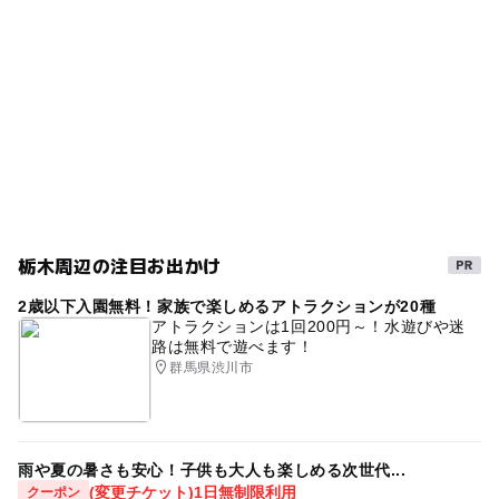
ー
ー
売店
オムツ交換台
暑い日でもOK
スプリング遊具
涼しい
芝生広場
水遊び2026
無料施設
ボール遊び
コンビネーション遊具
冬休み2025-2026
夏休み2026
桜お花見2027
栃木周辺の注目お出かけ
2歳以下入園無料！家族で楽しめるアトラクションが20種
アトラクションは1回200円～！水遊びや迷
路は無料で遊べます！
群馬県渋川市
雨や夏の暑さも安心！子供も大人も楽しめる次世代...
(変更チケット)1日無制限利用
クーポン