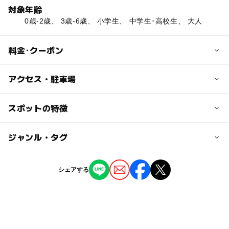
対象年齢
0歳-2歳、 3歳-6歳、 小学生、 中学生･高校生、 大人
料金･クーポン
子供の料金
アクセス・駐車場
無料
交通アクセス
スポットの特徴
大人の料金
宇都宮駅より徒歩17分
無料
ー
ー
駐車場あり
ジャンル・タグ
駅から近い
近くの駅
宇都宮駅
ー
ー
授乳室あり
託児所
ジャンル
シェアする
公園・総合公園
ー
◯
雨でもOK
ベビーカーOK
タグ
◯
ー
食事持込OK
レストラン
複合遊具
じゃぶじゃぶ池
春休み2027