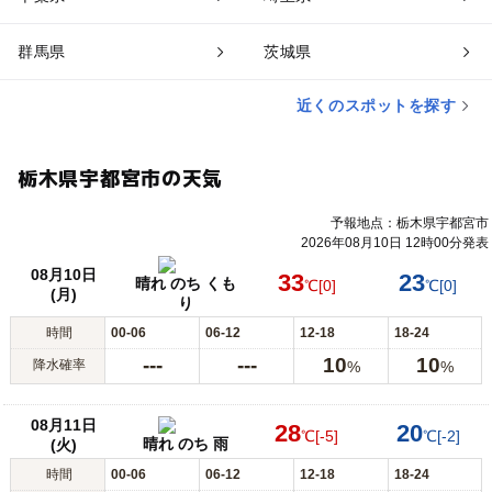
群馬県
茨城県
近くのスポットを探す
栃木県宇都宮市の天気
予報地点：栃木県宇都宮市
2026年08月10日 12時00分発表
08月10日
33
23
晴れ のち くも
℃
[0]
℃
[0]
(月)
り
時間
00-06
06-12
12-18
18-24
---
---
10
10
降水確率
%
%
08月11日
28
20
℃
[-5]
℃
[-2]
晴れ のち 雨
(火)
時間
00-06
06-12
12-18
18-24