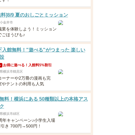
無料]8/9 夏のおしごとミッション
小金井市
職業を体験しよう！ミッション
でごほうびも♪
下入館無料！"遊べる"がつまった 楽しい
設
お得に遊べる！入館料5%割引
ン
県横浜市鶴見区
コーナーや2万冊の漫画も完
室やテントの利用も人気
無料！横浜にある 50種類以上の本格アス
ク
県横浜市緑区
0周年キャンペーン♪小学生入場
円引き 700円→500円！