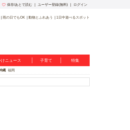
保存/あとで読む
ユーザー登録(無料)
ログイン
雨の日でもOK
動物とふれあう
1日中遊べるスポット
かけニュース
子育て
特集
沖縄
福岡