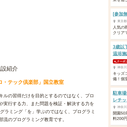
[参加
東京都
人気の
クリア
3歳以
温浴施
クーポ
施設紹介
神奈川
キッズ
備！個
ロ・テック倶楽部」国立教室
駐車場
キルの習得だけを目的とするのではなく、プロ
レチッ
や実行する力、また問題を検証・解決する力を
神奈川
ログラミング「を」学ぶのではなく、プログラミ
開園5
料200
部流のプログラミング教育です。