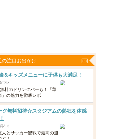
辺の注目お出かけ
食&キッズメニューに子供も大満足！
足立区
下無料のドリンクバーも！「華
衛」の魅力を徹底レポ
ーグ無料招待☆スタジアムの熱狂を体感
！
調布市
友人とサッカー観戦で最高の週
ごす！