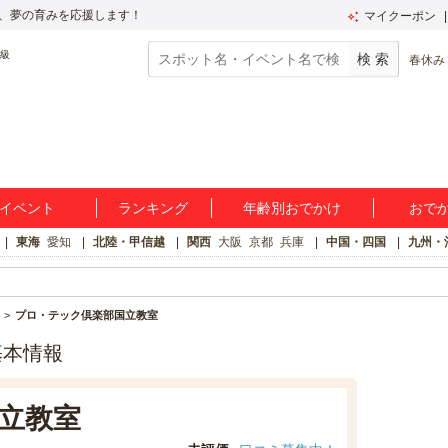
、夢の育みを応援します！
マイクーポン
春休み
イベント
ランキング
年齢別おでかけ
おで
東海
愛知
北陸・甲信越
関西
大阪
京都
兵庫
中国・四国
九州・
プロ・テック倶楽部国立教室
基本情報
立教室