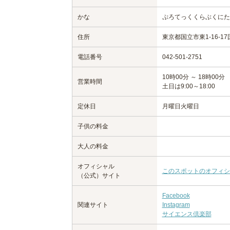
かな
ぷろてっくくらぶくにた
住所
東京都国立市東1-16-1
電話番号
042-501-2751
10時00分 ～ 18時00分
営業時間
土日は9:00～18:00
定休日
月曜日
火曜日
子供の料金
大人の料金
オフィシャル
このスポットのオフィシ
（公式）サイト
Facebook
関連サイト
Instagram
サイエンス倶楽部