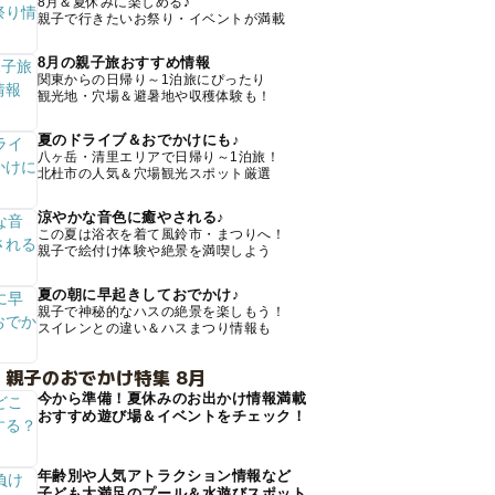
8月＆夏休みに楽しめる♪
親子で行きたいお祭り・イベントが満載
8月の親子旅おすすめ情報
関東からの日帰り～1泊旅にぴったり
観光地・穴場＆避暑地や収穫体験も！
夏のドライブ＆おでかけにも♪
八ヶ岳・清里エリアで日帰り～1泊旅！
北杜市の人気＆穴場観光スポット厳選
涼やかな音色に癒やされる♪
この夏は浴衣を着て風鈴市・まつりへ！
親子で絵付け体験や絶景を満喫しよう
夏の朝に早起きしておでかけ♪
親子で神秘的なハスの絶景を楽しもう！
スイレンとの違い＆ハスまつり情報も
 親子のおでかけ特集 8月
今から準備！夏休みのお出かけ情報満載
おすすめ遊び場＆イベントをチェック！
年齢別や人気アトラクション情報など
子ども大満足のプール＆水遊びスポット