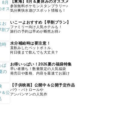
【東海】8月＆夏休みのオススメ
参加無料ポケモンスタンプラリー♪
気分爽快水遊びスポット情報も！
いこーよおすすめ【早割プラン】
ファミリー向け人気ホテルも！
旅行の予約は早めが断然お得♪
水分補給時は要注意！
直飲みしたペットボトル、
何日後まで飲んでも大丈夫？
お得いっぱい！2026夏の福袋特集
早い者勝ち！数量限定の人気福袋
発売日や価格、内容を最速でお届け
【子供映画】公開中＆公開予定作品
パウ・パトロールや
アンパンマンの人気作