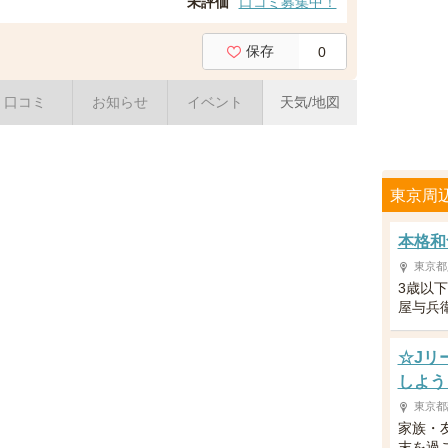
未評価
口コミ募集中！
保存
0
口コミ
お知らせ
イベント
天気/地図
東京周
本格和
東京都
3歳以
屋与兵
☆Jリ
しよう
東京都
家族・
末を過