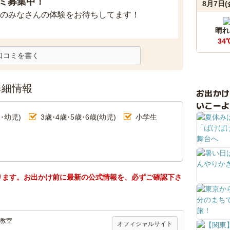
ミ募集中！
8月7日(
のみなさんの体験をお待ちしてます！
晴れ
34
口コミを書く
詳細情報
お出か
いこーよ
･幼児)
3歳･4歳･5歳･6歳(幼児)
小学生
ります。お出かけ前に最新の公式情報を、必ずご確認下さ
教室
オフィシャルサイト