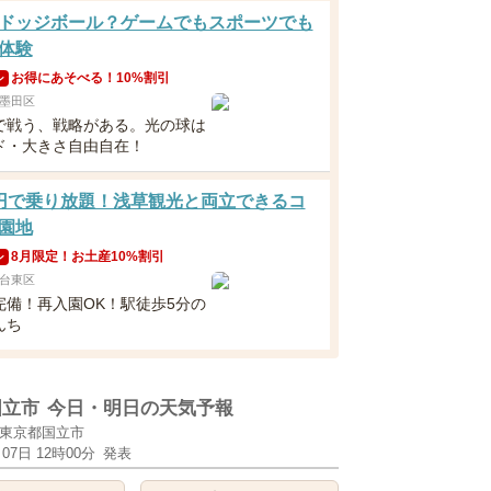
ドッジボール？ゲームでもスポーツでも
体験
お得にあそべる！10%割引
ン
墨田区
で戦う、戦略がある。光の球は
ド・大きさ自由自在！
円で乗り放題！浅草観光と両立できるコ
園地
8月限定！お土産10%割引
ン
台東区
完備！再入園OK！駅徒歩5分の
んち
国立市
今日・明日の天気予報
東京都国立市
月07日 12時00分
発表