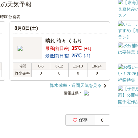
辺の天気予報
12時00分発表
8月8日(土)
晴れ 時々 くもり
35℃
最高[前日差]
[+1]
25℃
最低[前日差]
[-1]
時間
0-6
6-12
12-18
18-24
降水確率
0
0
0
0
降水確率・週間天気を見る
情報提供：
保存
0