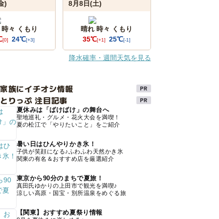
金)
8月8日(土)
 時々 くもり
晴れ 時々 くもり
℃
24℃
35℃
25℃
[0]
[+3]
[+1]
[-1]
降水確率・週間天気を見る
け家族にイチオシ情報
とりっぷ 注目記事
夏休みは「ばけばけ」の舞台へ
聖地巡礼・グルメ・花火大会を満喫！
夏の松江で「やりたいこと」をご紹介
暑い日はひんやりかき氷！
子供が笑顔になる♪ふわふわ天然かき氷
関東の有名＆おすすめ店を厳選紹介
東京から90分のまちで夏旅！
真田氏ゆかりの上田市で観光を満喫♪
涼しい高原・国宝・別所温泉をめぐる旅
【関東】おすすめ夏祭り情報