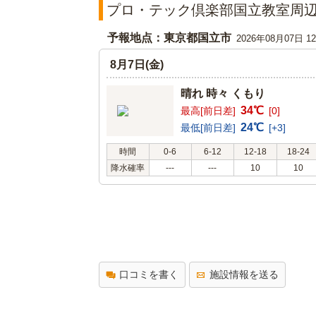
プロ・テック倶楽部国立教室周
予報地点：東京都国立市
2026年08月07日 
8月7日(金)
晴れ 時々 くもり
34℃
最高[前日差]
[0]
24℃
最低[前日差]
[+3]
時間
0-6
6-12
12-18
18-24
降水確率
---
---
10
10
口コミを書く
施設情報を送る