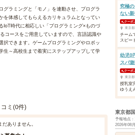
究極の
ログラミングと「モノ」を連動させ、プログラ
ない新
かを体感してもらえるカリキュラムとなってい
クーポ
IoT時代に相応しい「プログラミング×ものづ
東京都
べるコースをご用意していますので、言語認識や
チーム
スピー
選択できます。ゲームプログラミングやロボッ
学生～高校生まで着実にステップアップして学
幼児0
スパ遊
クーポ
東京都
授乳室
ゆうえ
ミ(0件)
東京都
予報地点：
まだありません。
2026年08