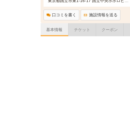
東京都国立市東1-16-17 国立中央ポポロビル南館B1F(サイエンス倶楽部内)
口コミを書く
施設情報を送る
基本情報
チケット
クーポン