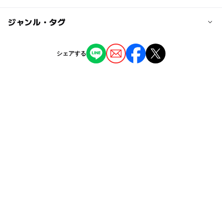
小豆島オリーブバス「オリーブタウン前」バス停下車・徒
歩1分
◯
ー
駐車場あり
ジャンル・タグ
駅から近い
ー
ー
授乳室あり
託児所
ジャンル
シェアする
図書館
◯
ー
雨でもOK
ベビーカーOK
タグ
ー
ー
食事持込OK
レストラン
雨の日おでかけ
無料施設
雨でも楽しめる
小豆島
ー
ー
売店
オムツ交換台
子どものための図書館
雨でも遊べる
雨の日でもOK