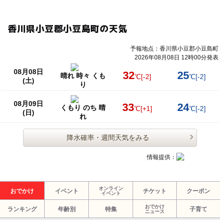
香川県小豆郡小豆島町の天気
予報地点：香川県小豆郡小豆島町
2026年08月08日 12時00分発表
08月08日
32
25
晴れ 時々 くも
℃
[-2]
℃
[-2]
(土)
り
08月09日
33
24
くもり のち 晴
℃
[+1]
℃
[-2]
(日)
れ
降水確率・週間天気をみる
情報提供：
オンライン
おでかけ
イベント
チケット
クーポン
イベント
おでかけ
ランキング
年齢別
特集
子育て
ニュース