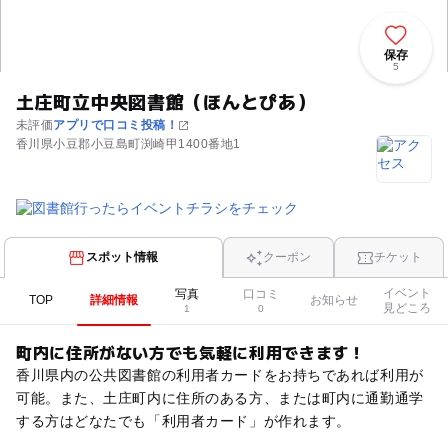
保存
5
土庄町立中央図書館（ほんとぴあ）
未評価
アプリで口コミ投稿！
香川県小豆郡小豆島町渕崎甲1400番地1
スポット情報
クーポン
チケット
イベント
写真
口コミ
TOP
詳細情報
お知らせ
見どころ
1
0
町内に住所がない方でも気軽に利用できます！
香川県内の公共図書館の利用者カードをお持ちであれば利用が
可能。また、土庄町内に住所のある方、または町内に通勤通学
する方はどなたでも「利用者カード」が作れます。