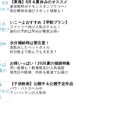
【東海】8月＆夏休みのオススメ
参加無料ポケモンスタンプラリー♪
気分爽快水遊びスポット情報も！
いこーよおすすめ【早割プラン】
ファミリー向け人気ホテルも！
旅行の予約は早めが断然お得♪
水分補給時は要注意！
直飲みしたペットボトル、
何日後まで飲んでも大丈夫？
お得いっぱい！2026夏の福袋特集
早い者勝ち！数量限定の人気福袋
発売日や価格、内容を最速でお届け
【子供映画】公開中＆公開予定作品
パウ・パトロールや
アンパンマンの人気作