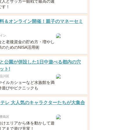
友人とサッカー観戦で最高の週
ごす！
料＆オンライン開催！親子のマネーセミ
イン
金と老後資金の貯め方・増やし
のためのNISA活用術
と公園が併設した1日中遊べる都内の穴
ット!
品川区
やイルカショーなど水族館を満
外遊びやピクニックも
 Eテレ 大人気のキャラクターたちが大集合
豊島区
向けエリアから体を動かして遊
リアまで遊び充実！