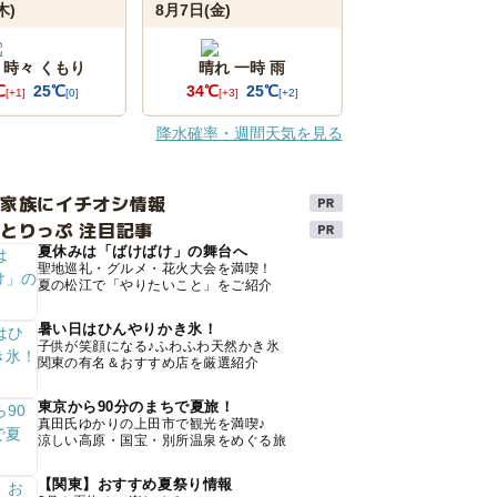
木)
8月7日(金)
 時々 くもり
晴れ 一時 雨
℃
25℃
34℃
25℃
[+1]
[0]
[+3]
[+2]
降水確率・週間天気を見る
け家族にイチオシ情報
とりっぷ 注目記事
夏休みは「ばけばけ」の舞台へ
聖地巡礼・グルメ・花火大会を満喫！
夏の松江で「やりたいこと」をご紹介
暑い日はひんやりかき氷！
子供が笑顔になる♪ふわふわ天然かき氷
関東の有名＆おすすめ店を厳選紹介
東京から90分のまちで夏旅！
真田氏ゆかりの上田市で観光を満喫♪
涼しい高原・国宝・別所温泉をめぐる旅
【関東】おすすめ夏祭り情報