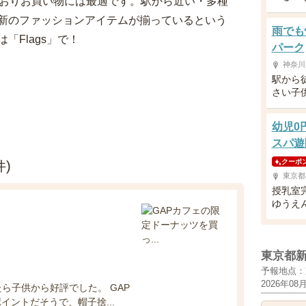
ておりお買い物には最適です。駅から近い・多種
新のファッションアイテムが揃っているという
雨でも
Flags」で！
パーク
神奈川
駅から
さい子
幼児0
スパ遊
クーポ
)
東京都
授乳室
ゆうえ
東京都
予報地点：
2026年08
ら子供から好評でした。 GAP
ントだそうで、帽子捨...