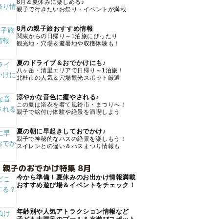
8月＆夏休みに楽しめる♪
親子で行きたいお祭り・イベントが満載
8月の親子旅おすすめ情報
関東からの日帰り～1泊旅にぴったり
観光地・穴場＆避暑地や収穫体験も！
夏のドライブ＆おでかけにも♪
八ヶ岳・清里エリアで日帰り～1泊旅！
北杜市の人気＆穴場観光スポット厳選
涼やかな音色に癒やされる♪
この夏は浴衣を着て風鈴市・まつりへ！
親子で絵付け体験や絶景を満喫しよう
夏の朝に早起きしておでかけ♪
親子で神秘的なハスの絶景を楽しもう！
スイレンとの違い＆ハスまつり情報も
 親子のおでかけ特集 8月
今から準備！夏休みのお出かけ情報満載
おすすめ遊び場＆イベントをチェック！
年齢別や人気アトラクション情報など