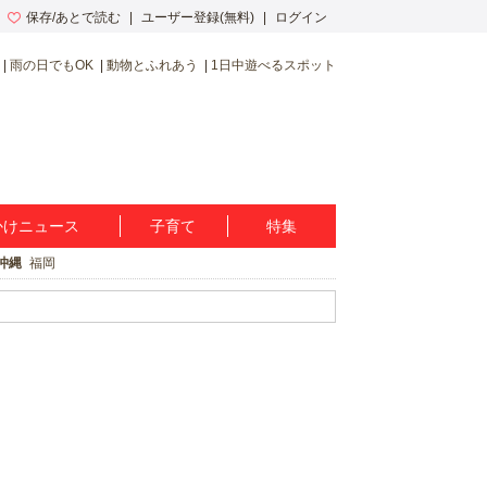
保存/あとで読む
ユーザー登録(無料)
ログイン
雨の日でもOK
動物とふれあう
1日中遊べるスポット
かけニュース
子育て
特集
沖縄
福岡