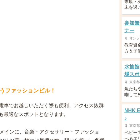
家族・
末を過
参加無
ナー
オンラ
教育資
方＆子供
水族館
場スポ
東京都
魚たち
うファッションビル！
喫して
電車でお越しいただく際も便利、アクセス抜群
NHK
も最適なスポットとなります。
♪
東京都
をメインに、音楽・アクセサリー・ファッショ
ベビー
べるエ