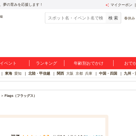
、夢の育みを応援します！
マイクーポン
春休み
イベント
ランキング
年齢別おでかけ
おで
東海
愛知
北陸・甲信越
関西
大阪
京都
兵庫
中国・四国
九州・
Flags（フラッグス）