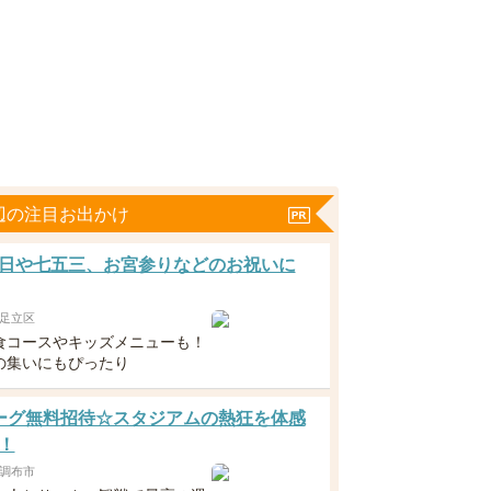
辺の注目お出かけ
日や七五三、お宮参りなどのお祝いに
足立区
食コースやキッズメニューも！
の集いにもぴったり
ーグ無料招待☆スタジアムの熱狂を体感
！
調布市