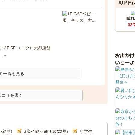
8月6日(
晴れ
32
 4F 5F ユニクロ大型店舗
お出か
...
いこーよ
ミ一覧を見る
口コミを書く
･幼児)
3歳･4歳･5歳･6歳(幼児)
小学生