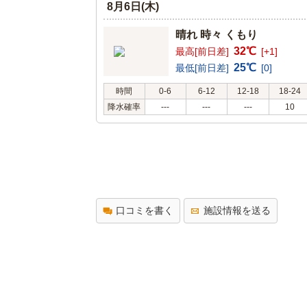
8月6日(木)
晴れ 時々 くもり
32℃
最高[前日差]
[+1]
25℃
最低[前日差]
[0]
時間
0-6
6-12
12-18
18-24
降水確率
---
---
---
10
口コミを書く
施設情報を送る