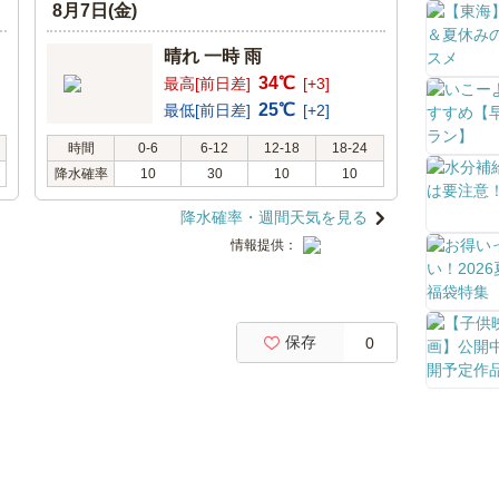
8月7日(金)
晴れ 一時 雨
34℃
最高[前日差]
[+3]
25℃
最低[前日差]
[+2]
時間
0-6
6-12
12-18
18-24
降水確率
10
30
10
10
降水確率・週間天気を見る
情報提供：
保存
0