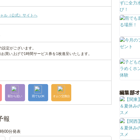
ャル（公式）サイトへ
分
料金の設定がございます。
以上のお買い上げで1時間サービス券を1枚進呈いたします。
編集部
駅から近い
雨でもOK
オムツ交換台
予報
18時00分発表