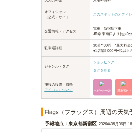
大人の料金
入場料無料
オフィシャル
このスポットのオフィシ
（公式）サイト
電車：新宿駅下車
交通情報・アクセス
JR線 東南口より徒歩0
30分/400円 *最大
駐車場詳細
●1店舗5,000円+税
ショッピング
ジャンル・タグ
タグを見る
施設の設備・特徴
アイコンについて
ベビーカーOK
駐車場あり
Flags（フラッグス）周辺の天気
予報地点：東京都新宿区
2026年08月06日 