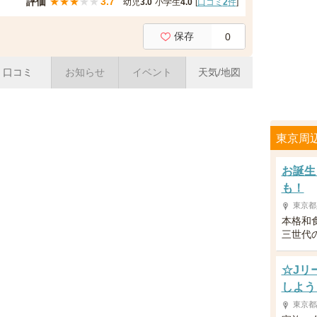
評価
★
★
★
★
★
3.7
幼児
3.0
小学生
4.0
[
口コミ
2
件
]
保存
0
口コミ
お知らせ
イベント
天気/地図
東京周
お誕生
も！
東京都
本格和
三世代
☆Jリ
しよう
東京都