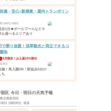
快適・安心♪新感覚・屋内トランポリン
県川崎市川崎区
徒歩1分★ボールプールなど小
供も遊べるエリアあり
円で乗り放題！浅草観光と両立できるコ
園地
8月限定！お土産10%割引
ン
台東区
完備！再入園OK！駅徒歩5分の
んち
新宿区
今日・明日の天気予報
東京都新宿区
月06日 18時00分
発表