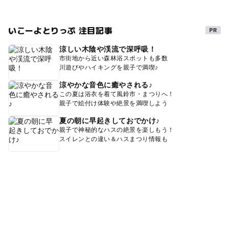
いこーよとりっぷ 注目記事
涼しい木陰や渓流で深呼吸！
市街地から近い森林浴スポットも多数
川遊びやハイキングを親子で満喫♪
涼やかな音色に癒やされる♪
この夏は浴衣を着て風鈴市・まつりへ！
親子で絵付け体験や絶景を満喫しよう
夏の朝に早起きしておでかけ♪
親子で神秘的なハスの絶景を楽しもう！
スイレンとの違い＆ハスまつり情報も