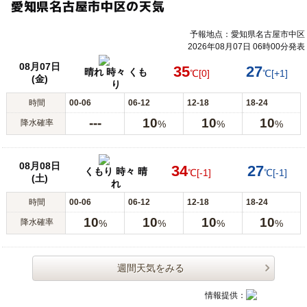
愛知県名古屋市中区の天気
予報地点：愛知県名古屋市中区
2026年08月07日 06時00分発表
08月07日
35
27
晴れ 時々 くも
℃
[0]
℃
[+1]
(金)
り
時間
00-06
06-12
12-18
18-24
---
10
10
10
降水確率
%
%
%
08月08日
34
27
くもり 時々 晴
℃
[-1]
℃
[-1]
(土)
れ
時間
00-06
06-12
12-18
18-24
10
10
10
10
降水確率
%
%
%
%
週間天気をみる
情報提供：