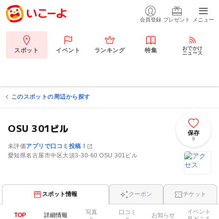
会員登録
プレゼント
メニュー
おでかけ
スポット
イベント
ランキング
特集
ニュース
このスポットの周辺から探す
OSU 301ビル
保存
9
未評価
アプリで口コミ投稿！
愛知県名古屋市中区大須3-30-60 OSU 301ビル
スポット情報
クーポン
チケット
イベント
写真
口コミ
TOP
詳細情報
お知らせ
見どころ