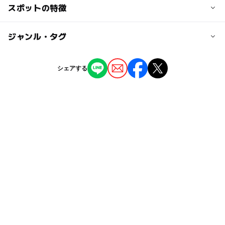
交通アクセス
スポットの特徴
地下鉄鶴舞線・名城線上前駅から徒歩3分
ー
◯
駐車場あり
ジャンル・タグ
駅から近い
駐車場詳細
隣接した駐車場をご利用下さい。
ー
ー
授乳室あり
託児所
ジャンル
シェアする
ショッピング
◯
◯
雨でもOK
ベビーカーOK
タグ
ー
◯
食事持込OK
レストラン
プリクラ
雨の日おでかけ
親子で買い物
◯
◯
売店
オムツ交換台
雨でも遊べる
雨でも楽しめる
親子でランチ
雨の日でもOK
子連れランチ
GW(ゴールデンウィーク)2027