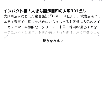
0
0
インパクト強！大きな龍が目印の大須301ビル
大須商店街に面した複合施設「OSU 301ビル」。飲食店もバラ
エティ豊富で、癒しを求めにいらっしゃるお客様に人気のメイ
ドカフェや、本格的なイタリアン・中華・韓国料理と様々なニ
ーズにお応えします。お腹が満たされた後は、思う存分ショッ
ピングや遊びを堪能！プリクラ専門店やネットカフェ、
続きをみる