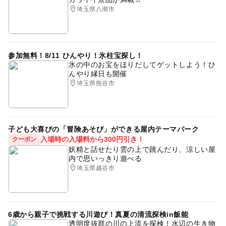
埼玉県八潮市
参加無料！8/11 ひんやり！氷柱宝探し！
氷の中のお宝をほりだしてゲットしよう！ひ
んやり縁日も開催
埼玉県熊谷市
子ども大喜びの「冒険あそび」ができる屋内テーマパーク
入場時の入場料から300円引き！
クーポン
妖精と話せたり雲の上で跳んだり、涼しい屋
内で思いっきり遊べる
埼玉県越谷市
6歳から親子で挑戦する川遊び！真夏の清流探検in飯能
透明度抜群の川の上流を探検！水辺の生き物