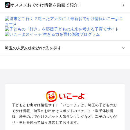
オススメおでかけ情報を動画で紹介！
埼玉の人気のお出かけ先を探す
埼玉のエリアからプール子ども連れのお出かけスポット
を探す
川越・所沢・入間・新座のプールお出かけ
大宮・浦和・上尾・岩槻・蓮田のプールお出かけ
越谷・草加・春日部のプールお出かけ
秩父・長瀞のプールお出かけ
川口・戸田・和光・朝霞のプールお出かけ
子どもとお出かけ情報サイト「いこーよ」は、埼玉の子どものお
飯能・坂戸・東松山・日高のプールお出かけ
でかけ情報、埼玉のお出かけスポットのクチコミ・親子体験情
久喜・行田・加須・羽生のプールお出かけ
報、埼玉のおでかけスポット人気ランキングなど、親子のつなが
熊谷・太田・足利・古河のプールお出かけ
り・幸せを願って日々運営しております。
本庄・深谷・美里周辺のプールお出かけ