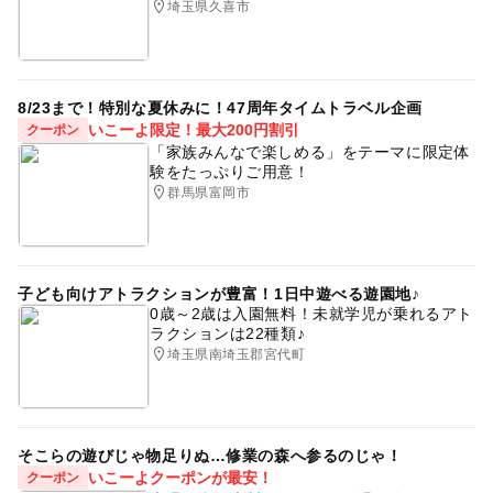
埼玉県久喜市
8/23まで！特別な夏休みに！47周年タイムトラベル企画
いこーよ限定！最大200円割引
クーポン
「家族みんなで楽しめる」をテーマに限定体
験をたっぷりご用意！
群馬県富岡市
子ども向けアトラクションが豊富！1日中遊べる遊園地♪
0歳～2歳は入園無料！未就学児が乗れるアト
ラクションは22種類♪
埼玉県南埼玉郡宮代町
そこらの遊びじゃ物足りぬ…修業の森へ参るのじゃ！
いこーよクーポンが最安！
クーポン