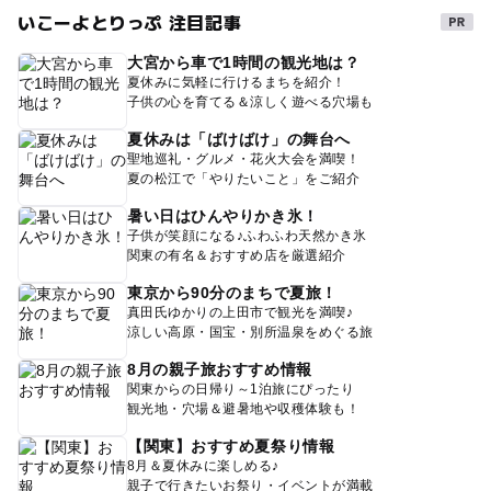
いこーよとりっぷ 注目記事
大宮から車で1時間の観光地は？
夏休みに気軽に行けるまちを紹介！
子供の心を育てる＆涼しく遊べる穴場も
夏休みは「ばけばけ」の舞台へ
聖地巡礼・グルメ・花火大会を満喫！
夏の松江で「やりたいこと」をご紹介
暑い日はひんやりかき氷！
子供が笑顔になる♪ふわふわ天然かき氷
関東の有名＆おすすめ店を厳選紹介
東京から90分のまちで夏旅！
真田氏ゆかりの上田市で観光を満喫♪
涼しい高原・国宝・別所温泉をめぐる旅
8月の親子旅おすすめ情報
関東からの日帰り～1泊旅にぴったり
観光地・穴場＆避暑地や収穫体験も！
【関東】おすすめ夏祭り情報
8月＆夏休みに楽しめる♪
親子で行きたいお祭り・イベントが満載