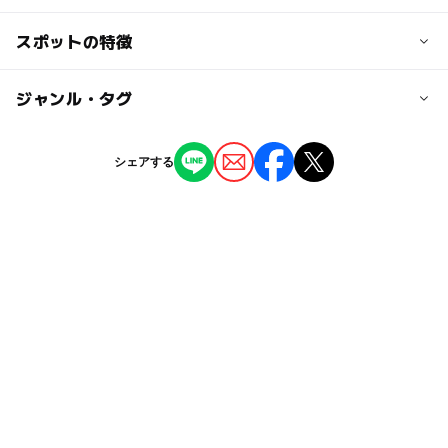
日帰り薬湯入浴：660円
※子どもは4歳～12歳
交通アクセス
スポットの特徴
※タオル有料レンタルあり
花園ICより約35分
秩父市上野町交差点より30分
◯
ー
駐車場あり
ジャンル・タグ
駅から近い
大人の料金
日帰り薬湯入浴：880円
駐車可能台数
ー
ー
授乳室あり
託児所
ジャンル
※タオル有料レンタルあり
シェアする
100台
温泉・銭湯
ホテル・旅館
◯
◯
雨でもOK
ベビーカーOK
駐車場料金
タグ
無料
ー
◯
食事持込OK
レストラン
春休み2027
GW(ゴールデンウィーク)2027
◯
◯
売店
オムツ交換台
冬休み2025-2026
雨の日でもOK
展望風呂
テニス
紅葉2026
雨の日おでかけ
塩化物泉
雨でも遊べる
雨でも楽しめる
和室
天然温泉
冬のお出かけ
日帰り入浴
卓球