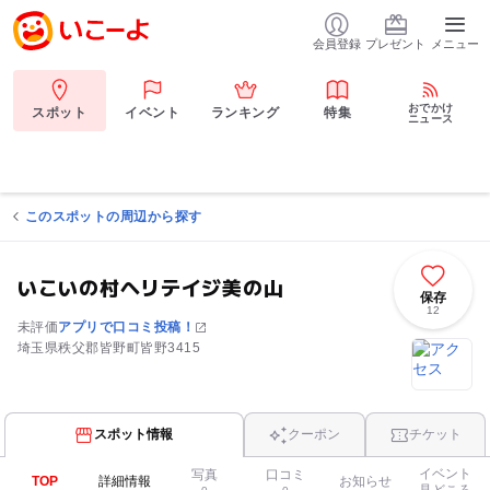
会員登録
プレゼント
メニュー
おでかけ
スポット
イベント
ランキング
特集
ニュース
このスポットの周辺から探す
いこいの村ヘリテイジ美の山
保存
12
未評価
アプリで口コミ投稿！
埼玉県秩父郡皆野町皆野3415
スポット情報
クーポン
チケット
イベント
写真
口コミ
TOP
詳細情報
お知らせ
見どころ