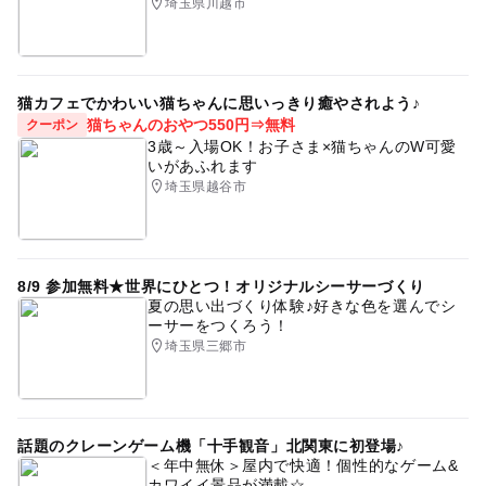
埼玉県川越市
猫カフェでかわいい猫ちゃんに思いっきり癒やされよう♪
猫ちゃんのおやつ550円⇒無料
クーポン
3歳～入場OK！お子さま×猫ちゃんのW可愛
いがあふれます
埼玉県越谷市
8/9 参加無料★世界にひとつ！オリジナルシーサーづくり
夏の思い出づくり体験♪好きな色を選んでシ
ーサーをつくろう！
埼玉県三郷市
話題のクレーンゲーム機「十手観音」北関東に初登場♪
＜年中無休＞屋内で快適！個性的なゲーム&
カワイイ景品が満載☆