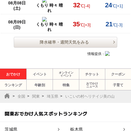
08月08日
32
24
くもり 時々 晴
℃
[-4]
℃
[+1]
(土)
れ
08月09日
35
21
くもり 時々 晴
℃
[+3]
℃
[-3]
(日)
れ
降水確率・週間天気をみる
情報提供：
オンライン
おでかけ
イベント
チケット
クーポン
イベント
おでかけ
ランキング
年齢別
特集
子育て
ニュース
全国
関東
埼玉県
いこいの村ヘリテイジ美の山
関東おでかけ人気スポットランキング
茨城県
栃木県