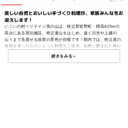
0
0
美しい自然とおいしい手づくり料理が、家族みんなをお
迎えします！
いこいの村ヘリテイジ美の山は、秩父郡皆野町・標高420mの
高台にある宿泊施設。秩父連山をはじめ、遠く日光や上越の
山々まで見渡せる抜群の景色が自慢です！館内では、秩父産の
食材を使った心のこもった料理をご提供。自然に囲まれた静か
な環境で、のんびりリラックスできます。そして何より、思い
続きをみる