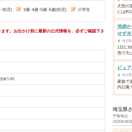
大型の
･幼児)
3歳･4歳･5歳･6歳(幼児)
小学生
には約1
池袋か
ります。お出かけ前に最新の公式情報を、必ずご確認下さ
せず水
埼玉県
1日1,
泡で大
ピュア
埼玉県
町1-85
家族で
内公園
埼玉県
予報地点：
2026年08