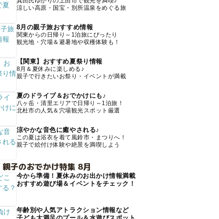
真田氏ゆかりの上田市で観光を満喫♪
涼しい高原・国宝・別所温泉をめぐる旅
8月の親子旅おすすめ情報
関東からの日帰り～1泊旅にぴったり
観光地・穴場＆避暑地や収穫体験も！
【関東】おすすめ夏祭り情報
8月＆夏休みに楽しめる♪
親子で行きたいお祭り・イベントが満載
夏のドライブ＆おでかけにも♪
八ヶ岳・清里エリアで日帰り～1泊旅！
北杜市の人気＆穴場観光スポット厳選
涼やかな音色に癒やされる♪
この夏は浴衣を着て風鈴市・まつりへ！
親子で絵付け体験や絶景を満喫しよう
 親子のおでかけ特集 8月
今から準備！夏休みのお出かけ情報満載
おすすめ遊び場＆イベントをチェック！
年齢別や人気アトラクション情報など
子ども大満足のプール＆水遊びスポット