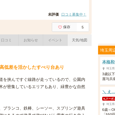
未評価
口コミ募集中！
保存
5
口コミ
お知らせ
イベント
天気/地図
埼玉周
本格和
高低差を活かしたすべり台あり
埼玉県
3歳以
屋与兵
道を挟んですぐ線路が走っているので、公園内
木が密集しているエリアもあり、緑豊かな自然
＼ え
クーポ
埼玉県
、ブランコ、鉄棒、シーソー、スプリング遊具
6歳～
「550