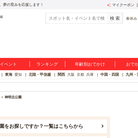
、夢の育みを応援します！
マイクーポン
春休み
イベント
ランキング
年齢別おでかけ
おで
東海
愛知
北陸・甲信越
関西
大阪
京都
兵庫
中国・四国
九州・
神明北公園
園をお探しですか？一覧はこちらから