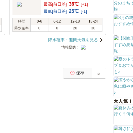
36℃
最高[前日差]
[+1]
25℃
最低[前日差]
[-1]
時間
0-6
6-12
12-18
18-24
降水確率
0
0
20
30
降水確率・週間天気を見る
情報提供：
保存
5
大人気！