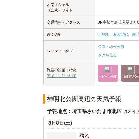
オフィシャル
（公式）サイト
交通情報・アクセス
JR宇都宮線 土呂駅より
近くの駅
土呂駅
、
東大宮駅
、
東宮
公園・総合公園
ジャンル・タグ
タグを見る
施設の設備・特徴
アイコンについて
ベビーカーOK
食事持込OK
神明北公園周辺の天気予報
予報地点：埼玉県さいたま市北区
2026年
8月8日(土)
晴れ