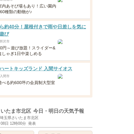
室内あそび場もあり！広い園内
60種類の動物が♪
ら約40分！屋根付きで雨や日差しを気に
遊び
所沢市
300円～遊び放題！スライダー&
はしゃぎ1日中楽しめる
ハートキッズランド 入間サイオス
入間市
遊べる約600坪の会員制大型室
！
さいたま市北区
今日・明日の天気予報
埼玉県さいたま市北区
月08日 12時00分
発表