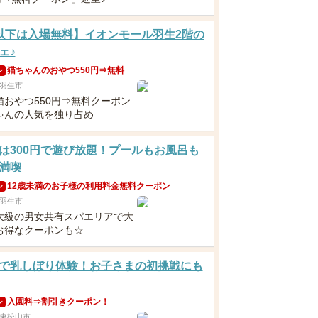
以下は入場無料】イオンモール羽生2階の
ェ♪
猫ちゃんのおやつ550円⇒無料
ン
羽生市
猫おやつ550円⇒無料クーポン
ゃんの人気を独り占め
は300円で遊び放題！プールもお風呂も
満喫
12歳未満のお子様の利用料金無料クーポン
ン
羽生市
大級の男女共有スパエリアで大
お得なクーポンも☆
で乳しぼり体験！お子さまの初挑戦にも
入園料⇒割引きクーポン！
ン
東松山市