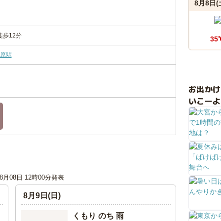
8月8日(
徒歩12分
35
原駅
お出か
いこーよ
08月08日 12時00分発表
8月9日(日)
くもり のち 雨