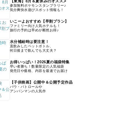
【東海】8月＆夏休みのオススメ
参加無料ポケモンスタンプラリー♪
気分爽快水遊びスポット情報も！
いこーよおすすめ【早割プラン】
ファミリー向け人気ホテルも！
旅行の予約は早めが断然お得♪
水分補給時は要注意！
直飲みしたペットボトル、
何日後まで飲んでも大丈夫？
お得いっぱい！2026夏の福袋特集
早い者勝ち！数量限定の人気福袋
発売日や価格、内容を最速でお届け
【子供映画】公開中＆公開予定作品
パウ・パトロールや
アンパンマンの人気作