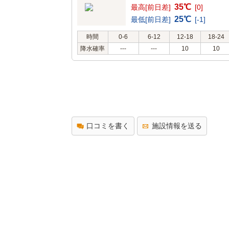
35℃
最高[前日差]
[0]
25℃
最低[前日差]
[-1]
時間
0-6
6-12
12-18
18-24
降水確率
---
---
10
10
口コミを書く
施設情報を送る