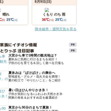
土)
8月9日(日)
晴れ
くもり のち 雨
℃
25℃
36℃
25℃
[0]
[-1]
[+1]
[-1]
降水確率・週間天気を見る
け家族にイチオシ情報
とりっぷ 注目記事
大宮から車で1時間の観光地は？
夏休みに気軽に行けるまちを紹介！
子供の心を育てる＆涼しく遊べる穴場も
夏休みは「ばけばけ」の舞台へ
聖地巡礼・グルメ・花火大会を満喫！
夏の松江で「やりたいこと」をご紹介
暑い日はひんやりかき氷！
子供が笑顔になる♪ふわふわ天然かき氷
関東の有名＆おすすめ店を厳選紹介
東京から90分のまちで夏旅！