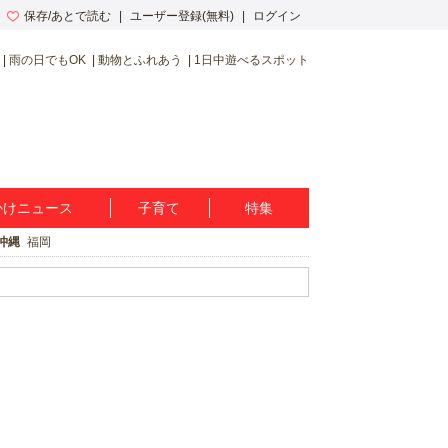
保存/あとで読む
ユーザー登録(無料)
ログイン
雨の日でもOK
動物とふれあう
1日中遊べるスポット
かけニュース
子育て
特集
沖縄
福岡