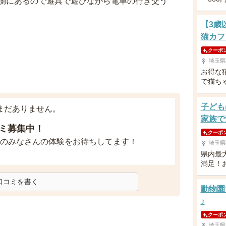
側にあるので遊具で遊びながら電車の行き交う
【3歳
猫カフ
クーポ
埼玉県
お得な
で猫ち
子ども
まだありません。
家族で
ミ募集中！
クーポ
のみなさんの体験をお待ちしてます！
埼玉県
県内最
満足！
口コミを書く
動物園
♪
クーポ
埼玉県