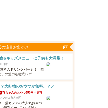
辺の注目お出かけ
食&キッズメニューに子供も大満足！
川口市
下無料のドリンクバーも！「華
衛」の魅力を徹底レポ
…？大好物のおやつが無料…？／
猫ちゃんのおやつ550円⇒無料
ン
さいたま市大宮区
OK！猫カフェの大人気おやつ
円⇒無料クーポン」進呈♪