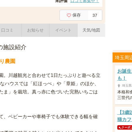
未評価
口コミ募集中！
保存
37
口コミ
お知らせ
イベント
天気/地図
の施設紹介
埼玉周
り農園
お誕生
園。川越観光と合わせて1日たっぷりと遊べる立
も！
大なハウスでは「紅ほっぺ」や「章姫」のほか、
埼玉県
たま」を栽培。真っ赤に色づいた完熟いちごは
本格和
三世代
【3歳
て、ベビーカーや車椅子でも体験できる幅を確
猫カフ
クーポ