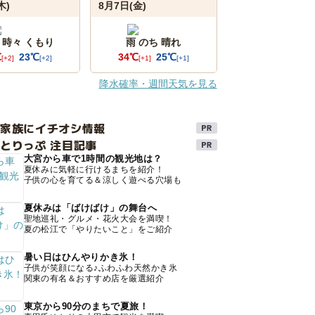
木)
8月7日(金)
 時々 くもり
雨 のち 晴れ
℃
23℃
34℃
25℃
[+2]
[+2]
[+1]
[+1]
降水確率・週間天気を見る
け家族にイチオシ情報
とりっぷ 注目記事
大宮から車で1時間の観光地は？
夏休みに気軽に行けるまちを紹介！
子供の心を育てる＆涼しく遊べる穴場も
夏休みは「ばけばけ」の舞台へ
聖地巡礼・グルメ・花火大会を満喫！
夏の松江で「やりたいこと」をご紹介
暑い日はひんやりかき氷！
子供が笑顔になる♪ふわふわ天然かき氷
関東の有名＆おすすめ店を厳選紹介
東京から90分のまちで夏旅！