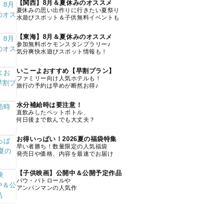
【関西】8月＆夏休みのオススメ
夏休みの思い出作りに行きたい夏祭り
水遊びスポット＆子供無料イベントも
【東海】8月＆夏休みのオススメ
参加無料ポケモンスタンプラリー♪
気分爽快水遊びスポット情報も！
いこーよおすすめ【早割プラン】
ファミリー向け人気ホテルも！
旅行の予約は早めが断然お得♪
水分補給時は要注意！
直飲みしたペットボトル、
何日後まで飲んでも大丈夫？
お得いっぱい！2026夏の福袋特集
早い者勝ち！数量限定の人気福袋
発売日や価格、内容を最速でお届け
【子供映画】公開中＆公開予定作品
パウ・パトロールや
アンパンマンの人気作