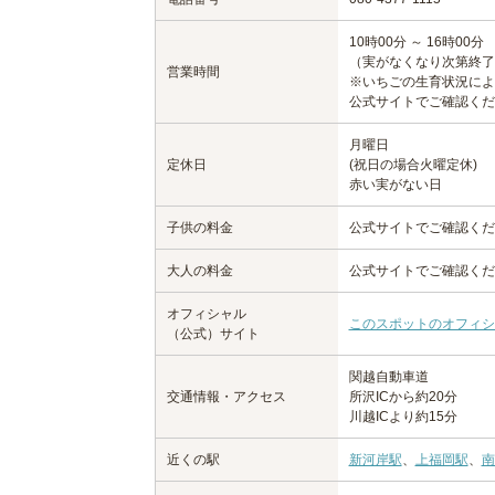
10時00分 ～ 16時00分
（実がなくなり次第終了
営業時間
※いちごの生育状況によ
公式サイトでご確認くだ
月曜日
定休日
(祝日の場合火曜定休)
赤い実がない日
子供の料金
公式サイトでご確認くだ
大人の料金
公式サイトでご確認くだ
オフィシャル
このスポットのオフィシ
（公式）サイト
関越自動車道
交通情報・アクセス
所沢ICから約20分
川越ICより約15分
近くの駅
新河岸駅
、
上福岡駅
、
南