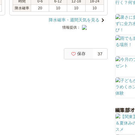
時間
0-6
6-12
12-18
18-24
降水確率
20
10
10
10
降水確率・週間天気を見る
情報提供：
保存
37
編集部