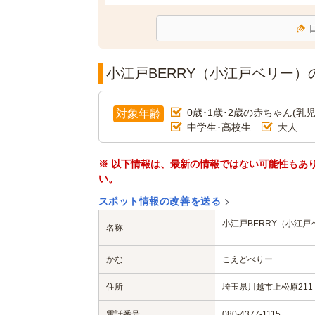
小江戸BERRY（小江戸ベリー）
0歳･1歳･2歳の赤ちゃん(乳児
対象年齢
中学生･高校生
大人
※ 以下情報は、最新の情報ではない可能性もあ
い。
スポット情報の改善を送る
小江戸BERRY（小江戸
名称
かな
こえどべりー
住所
埼玉県川越市上松原211
電話番号
080-4377-1115