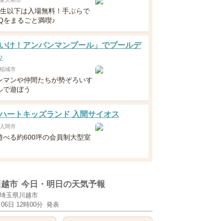
東大和市
年生以下は入場無料！手ぶらで
Qをまるごと満喫♪
いけ！アンパンマンプール」でプールデ
♪
稲城市
ンマンや仲間たちが勢ぞろいす
ルで遊ぼう
ハートキッズランド 入間サイオス
入間市
遊べる約600坪の会員制大型室
！
川越市
今日・明日の天気予報
埼玉県川越市
月06日 12時00分
発表