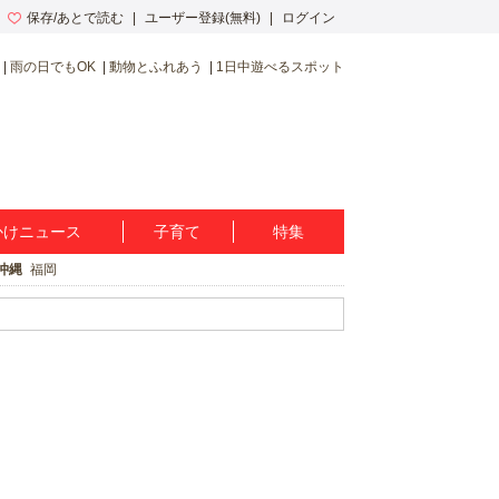
保存/あとで読む
ユーザー登録(無料)
ログイン
雨の日でもOK
動物とふれあう
1日中遊べるスポット
かけニュース
子育て
特集
沖縄
福岡