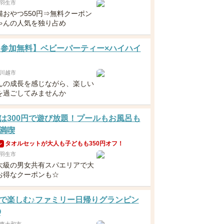
羽生市
猫おやつ550円⇒無料クーポン
ゃんの人気を独り占め
6 【参加無料】ベビーパーティー×ハイハイ
川越市
んの成長を感じながら、楽しい
を過ごしてみませんか
は300円で遊び放題！プールもお風呂も
満喫
タオルセットが大人も子どもも350円オフ！
ン
羽生市
大級の男女共有スパエリアで大
お得なクーポンも☆
で楽しむ♪ファミリー日帰りグランピン
Q