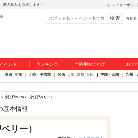
、夢の育みを応援します！
マイクーポン
春休み
イベント
ランキング
年齢別おでかけ
おで
東海
愛知
北陸・甲信越
関西
大阪
京都
兵庫
中国・四国
九州・
小江戸BERRY（小江戸ベリー）
の基本情報
戸ベリー）