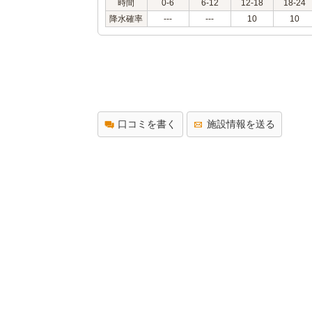
時間
0-6
6-12
12-18
18-24
降水確率
---
---
10
10
口コミを書く
施設情報を送る