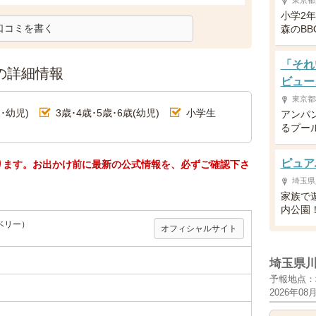
東京都
小学2
口コミを書く
森のBB
「それ
の詳細情報
ビュー
東京都
･幼児)
3歳･4歳･5歳･6歳(幼児)
小学生
アンパ
るプー
ピュア
ります。お出かけ前に最新の公式情報を、必ずご確認下さ
埼玉県
家族で
内公園
ベリー）
オフィシャルサイト
埼玉県
予報地点：
2026年08