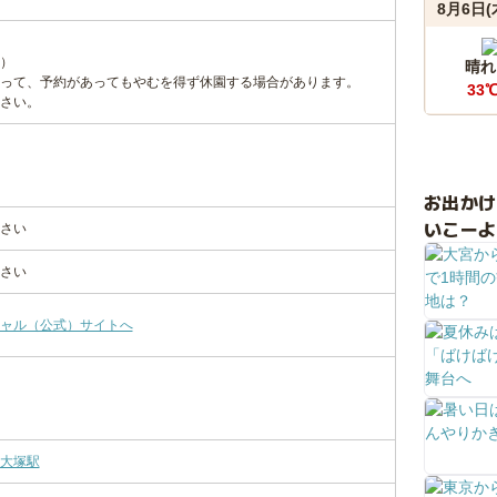
8月6日(
）
晴れ
って、予約があってもやむを得ず休園する場合があります。
33
さい。
お出か
いこーよ
さい
さい
ャル（公式）サイトへ
大塚駅