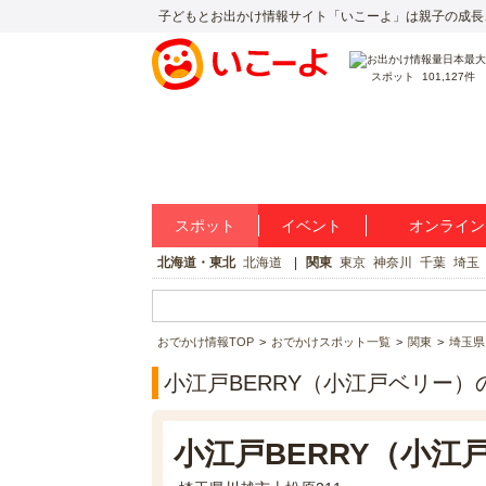
子どもとお出かけ情報サイト「いこーよ」は親子の成長
スポット
101,127件
スポット
イベント
オンライン
北海道・東北
北海道
関東
東京
神奈川
千葉
埼玉
おでかけ情報TOP
おでかけスポット一覧
関東
埼玉県
小江戸BERRY（小江戸ベリー）
小江戸BERRY（小江