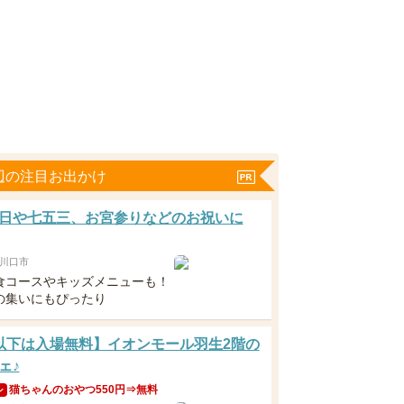
辺の注目お出かけ
日や七五三、お宮参りなどのお祝いに
川口市
食コースやキッズメニューも！
の集いにもぴったり
以下は入場無料】イオンモール羽生2階の
ェ♪
猫ちゃんのおやつ550円⇒無料
ン