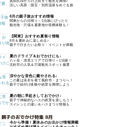
真田氏ゆかりの上田市で観光を満喫♪
涼しい高原・国宝・別所温泉をめぐる旅
8月の親子旅おすすめ情報
関東からの日帰り～1泊旅にぴったり
観光地・穴場＆避暑地や収穫体験も！
【関東】おすすめ夏祭り情報
8月＆夏休みに楽しめる♪
親子で行きたいお祭り・イベントが満載
夏のドライブ＆おでかけにも♪
八ヶ岳・清里エリアで日帰り～1泊旅！
北杜市の人気＆穴場観光スポット厳選
涼やかな音色に癒やされる♪
この夏は浴衣を着て風鈴市・まつりへ！
親子で絵付け体験や絶景を満喫しよう
夏の朝に早起きしておでかけ♪
親子で神秘的なハスの絶景を楽しもう！
スイレンとの違い＆ハスまつり情報も
 親子のおでかけ特集 8月
今から準備！夏休みのお出かけ情報満載
おすすめ遊び場＆イベントをチェック！