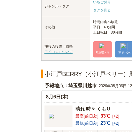
いちご狩り
ジャンル・タグ
タグを見る
時間内食べ放題
その他
平日：40分間
土日祝日：30分間
施設の設備・特徴
アイコンについて
駐車場あり
雨でもOK
小江戸BERRY（小江戸ベリー）
予報地点：埼玉県川越市
2026年08月06日 
8月6日(木)
晴れ 時々 くもり
33℃
最高[前日差]
[+2]
23℃
最低[前日差]
[+2]