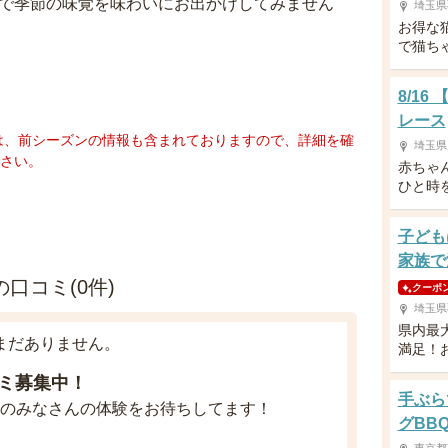
なで季節の味覚を味わいにお出かけしてみません
埼玉県
お得な
で猫ち
8/1
レース
は、前シーズンの情報も含まれておりますので、詳細を確
埼玉県
さい。
赤ちゃ
ひと時
子ども
家族で
口コミ(0件)
クーポ
埼玉県
県内最
まだありません。
満足！
ミ募集中！
手ぶら
のみなさんの体験をお待ちしてます！
グBB