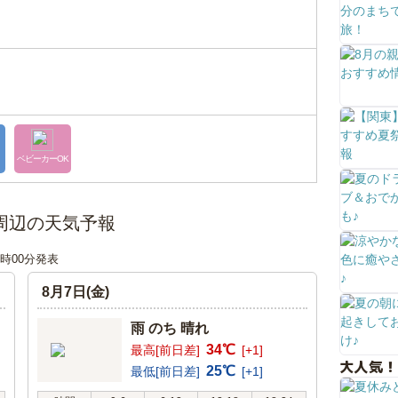
ベビーカーOK
周辺の天気予報
12時00分発表
8月7日(金)
雨 のち 晴れ
34℃
最高[前日差]
[+1]
大人気！
25℃
最低[前日差]
[+1]