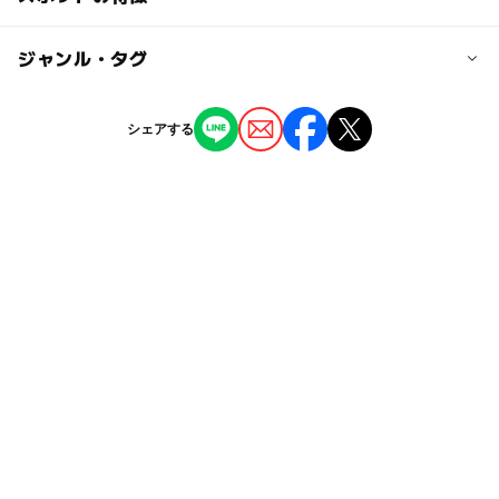
大人の料金
JR赤穂線 大富駅より車で約22分
無料
ー
ー
駐車場あり
ジャンル・タグ
駅から近い
近くの駅
大富駅
ー
ー
授乳室あり
託児所
ジャンル
シェアする
児童館
◯
ー
雨でもOK
ベビーカーOK
タグ
ー
ー
食事持込OK
レストラン
絵本の読み聞かせ
雨でも楽しめる
運動遊び
ー
ー
売店
オムツ交換台
雨の日でもOK
手芸
手遊び
親子ふれあい遊び
工作
無料施設
雨でも遊べる
雨の日おでかけ
木工