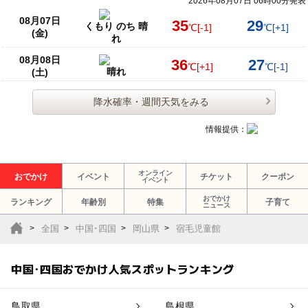
2026年08月07日 06時00分発表
08月07日
35
29
くもり のち 晴
℃
[-1]
℃
[+1]
(金)
れ
08月08日
36
27
℃
[+1]
℃
[-1]
晴れ
(土)
降水確率・週間天気をみる
情報提供：
オンライン
おでかけ
イベント
チケット
クーポン
イベント
おでかけ
ランキング
年齢別
特集
子育て
ニュース
全国
中国･四国
岡山県
宿毛児童館
中国･四国おでかけ人気スポットランキング
鳥取県
島根県