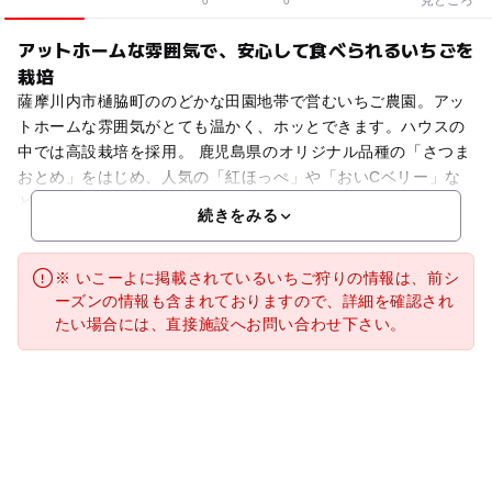
0
0
アットホームな雰囲気で、安心して食べられるいちごを
栽培
薩摩川内市樋脇町ののどかな田園地帯で営むいちご農園。アッ
トホームな雰囲気がとても温かく、ホッとできます。ハウスの
中では高設栽培を採用。 鹿児島県のオリジナル品種の「さつま
おとめ」をはじめ、人気の「紅ほっぺ」や「おいCベリー」な
ど数品種を栽培しています。土作りからこだわり肥料も有機
続きをみる
※ いこーよに掲載されているいちご狩りの情報は、前シ
ーズンの情報も含まれておりますので、詳細を確認され
たい場合には、直接施設へお問い合わせ下さい。