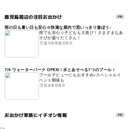
有機栽培(オーガニック)・無農薬・減農薬
雨でも遊べる
鹿児島周辺の注目お出かけ
高設栽培
3月イチゴ狩り
食べ比べ
春休み2027
雨の日も暑い日も安心☆快適な屋内で思いっきり遊ぼう♪
4月イチゴ狩り
バリアフリーあり
雨でも安心☆子どもも大喜び！さまざまなあ
そびが盛りだくさん！
イチゴ狩りベビーカー可
雨の日おでかけ
土耕栽培
鹿児島県鹿児島市
7/4 ウォーターパーク OPEN！水とあそべる7つのプール！
プールデビューにもおすすめ♪スペシャルイ
ベント開催も
熊本県荒尾市
お出かけ家族にイチオシ情報