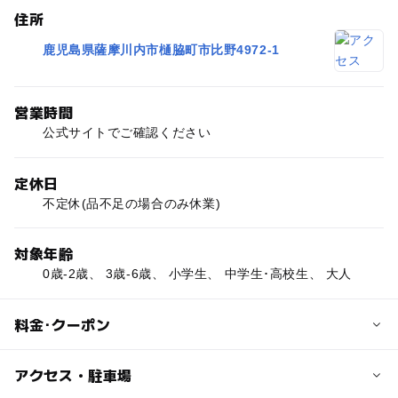
住所
鹿児島県薩摩川内市樋脇町市比野4972-1
営業時間
公式サイトでご確認ください
定休日
不定休(品不足の場合のみ休業)
対象年齢
0歳-2歳、 3歳-6歳、 小学生、 中学生･高校生、 大人
料金･クーポン
子供の料金
アクセス・駐車場
公式サイトでご確認ください