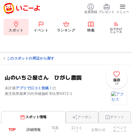
会員登録
プレゼント
メニュー
おでかけ
スポット
イベント
ランキング
特集
ニュース
このスポットの周辺から探す
山のいちご屋さん ひがし農園
保存
18
未評価
アプリで口コミ投稿！
鹿児島県薩摩川内市樋脇町市比野4972-1
スポット情報
クーポン
チケット
イベント
写真
口コミ
TOP
詳細情報
お知らせ
見どころ