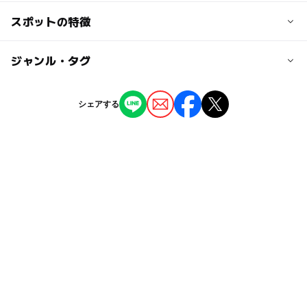
交通アクセス
スポットの特徴
大人の料金
JR川内駅より車で約25分
公式サイトでご確認ください
ー
ー
駐車場あり
ジャンル・タグ
駅から近い
ー
ー
授乳室あり
託児所
ジャンル
シェアする
いちご狩り
◯
ー
雨でもOK
ベビーカーOK
タグ
ー
ー
食事持込OK
レストラン
1月イチゴ狩り
5月イチゴ狩り
さつまおとめ
ー
ー
売店
オムツ交換台
スターナイト
食べ放題
おいCベリー
雨でも楽しめる
冬休み2025-2026
予約なしOK
ぴかいちご
2月イチゴ狩り
GW(ゴールデンウィーク)2027
冬のお出かけ
雨の日でもOK