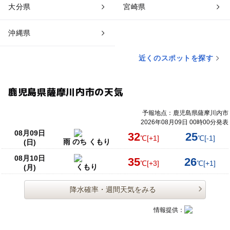
大分県
宮崎県
沖縄県
近くのスポットを探す
鹿児島県薩摩川内市の天気
予報地点：鹿児島県薩摩川内市
2026年08月09日 00時00分発表
08月09日
32
25
℃
[+1]
℃
[-1]
雨 のち くもり
(日)
08月10日
35
26
℃
[+3]
℃
[+1]
くもり
(月)
降水確率・週間天気をみる
情報提供：