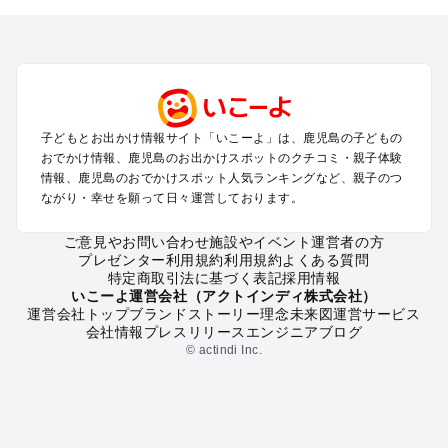
トを探す
鹿児島市・桜島のプールお出かけ
霧島のプールお出かけ
鹿屋・垂水・大隅のプールお出かけ
指宿・知覧・枕崎・南薩のプールお出かけ
川内・出水・串木野・北薩のプールお出かけ
子どもとお出かけ情報サイト「いこーよ」は、鹿児島の子どもの
屋久島・奄美大島・種子島・宮古島・石垣島（鹿児島～沖縄の
おでかけ情報、鹿児島のお出かけスポットのクチコミ・親子体験
離島）のプールお出かけ
情報、鹿児島のおでかけスポット人気ランキングなど、親子のつ
ながり・幸せを願って日々運営しております。
鹿児島の定番お出かけスポット
ご意見やお問い合わせ
施設やイベント運営者の方
鹿児島の遊園地
プレゼンター利用規約
利用規約
よくある質問
鹿児島の動物園
特定商取引法に基づく表記
採用情報
鹿児島のバーベキュー
いこーよ運営会社（アクトインディ株式会社）
運営会社トップ
ブランドストーリー
理念
未来図
運営サービス
鹿児島の釣り
会社情報
プレスリリース
エンジニアブログ
鹿児島の牧場
© actindi Inc.
鹿児島のプール
鹿児島のアスレチック
鹿児島の公園・総合公園
鹿児島の観光