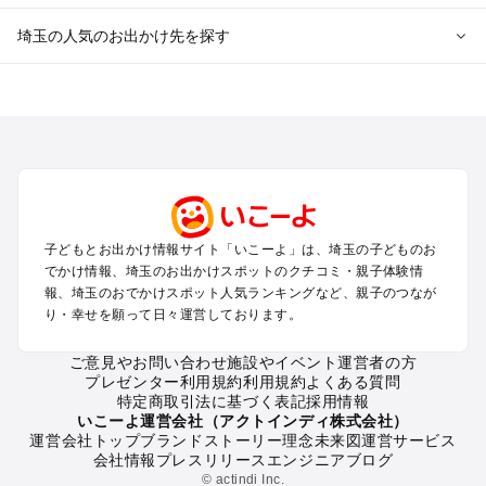
埼玉の人気のお出かけ先を探す
埼玉のエリアからプール子ども連れのお出かけスポット
を探す
川越・所沢・入間・新座のプールお出かけ
大宮・浦和・上尾・岩槻・蓮田のプールお出かけ
越谷・草加・春日部のプールお出かけ
秩父・長瀞のプールお出かけ
川口・戸田・和光・朝霞のプールお出かけ
子どもとお出かけ情報サイト「いこーよ」は、埼玉の子どものお
飯能・坂戸・東松山・日高のプールお出かけ
でかけ情報、埼玉のお出かけスポットのクチコミ・親子体験情
久喜・行田・加須・羽生のプールお出かけ
報、埼玉のおでかけスポット人気ランキングなど、親子のつなが
熊谷・太田・足利・古河のプールお出かけ
り・幸せを願って日々運営しております。
本庄・深谷・美里周辺のプールお出かけ
ご意見やお問い合わせ
施設やイベント運営者の方
プレゼンター利用規約
利用規約
よくある質問
埼玉の定番お出かけスポット
特定商取引法に基づく表記
採用情報
埼玉の遊園地
いこーよ運営会社（アクトインディ株式会社）
運営会社トップ
ブランドストーリー
理念
未来図
運営サービス
埼玉の動物園
会社情報
プレスリリース
エンジニアブログ
埼玉のバーベキュー
© actindi Inc.