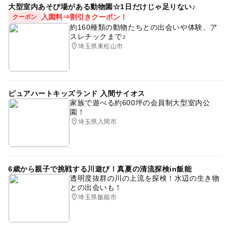
大型室内あそび場がある動物園☆1日だけじゃ足りない♪
入園料⇒割引きクーポン！
クーポン
約160種類の動物たちとの出会いや体験、ア
スレチックまで♪
埼玉県東松山市
ピュアハートキッズランド 入間サイオス
家族で遊べる約600坪の会員制大型室内公
園！
埼玉県入間市
6歳から親子で挑戦する川遊び！真夏の清流探検in飯能
透明度抜群の川の上流を探検！水辺の生き物
との出会いも！
埼玉県飯能市