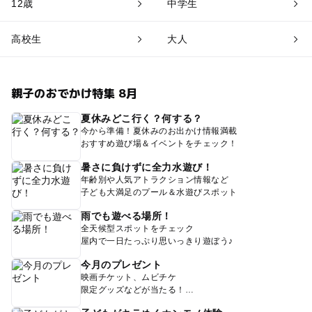
12歳
中学生
高校生
大人
親子のおでかけ特集 8月
夏休みどこ行く？何する？
今から準備！夏休みのお出かけ情報満載
おすすめ遊び場＆イベントをチェック！
暑さに負けずに全力水遊び！
年齢別や人気アトラクション情報など
子ども大満足のプール＆水遊びスポット
雨でも遊べる場所！
全天候型スポットをチェック
屋内で一日たっぷり思いっきり遊ぼう♪
今月のプレゼント
映画チケット、ムビチケ
限定グッズなどが当たる！