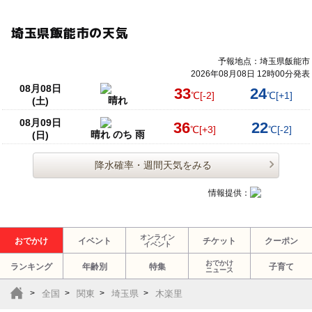
埼玉県飯能市の天気
予報地点：埼玉県飯能市
2026年08月08日 12時00分発表
08月08日
33
24
℃
[-2]
℃
[+1]
晴れ
(土)
08月09日
36
22
℃
[+3]
℃
[-2]
晴れ のち 雨
(日)
降水確率・週間天気をみる
情報提供：
オンライン
おでかけ
イベント
チケット
クーポン
イベント
おでかけ
ランキング
年齢別
特集
子育て
ニュース
全国
関東
埼玉県
木楽里