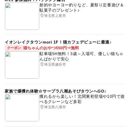
射的やヨーヨー釣りなど、夏祭り定番遊び＆
駄菓子のプレゼント♪
埼玉県上尾市
イオンレイクタウンmori 1F！猫カフェデビューに最適♪
猫ちゃんのおやつ550円⇒無料
クーポン
駐車場5H無料！3歳～入場可、優しい猫ちゃ
んばかりで安心
埼玉県越谷市
家族で爆獲れ体験☆サープラ八潮あそびタウンへGO♪
獲れるから楽しい！北関東初登場や10円で遊
べるクレーンなど多彩
埼玉県八潮市