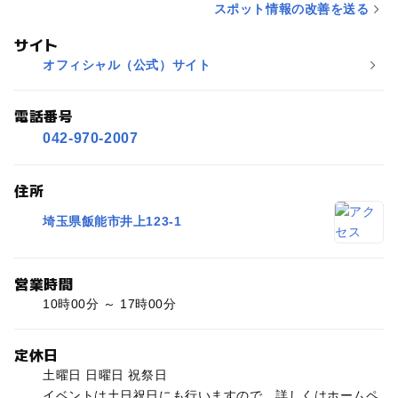
スポット情報の改善を送る
う。とても山菜に詳しいスタッフの補足説明・山菜雑学や、と
っつぁんによる木の大切さや木材・林業に関する話を聞き、親
サイト
子共々勉強になりました。 一時間半程、山菜採りを楽しんだあ
オフィシャル（公式）サイト
とは工房に戻り、もうひとつのイベント「山菜天ぷらづくり体
験」です。 採ってきた山菜はスタッフさんによる「食べられる
電話番号
かなチェック」を受けます。中には毒があり絶対に食べてはい
けない山菜もあるんですね。娘も「ニリンソウは食べられる、
042-970-2007
トリカブトは絶対ダメ！」をしっかり覚えました。 チェック済
みの山菜に米粉をまぶして天ぷらにします。家ではさせてもら
住所
えない揚げ物体験に、娘のテンションも上がります。自分で採
って自分で揚げた天ぷらの他に、スタッフさんが用意してくだ
埼玉県飯能市井上123-1
さった山菜料理や米粉のうどん・デザートなど、どれも美味し
くいただきました！ 最後は当日見つけた山菜や動植物をビンゴ
のマスに各々書き込んで、大ビンゴ抽選会！とても盛り上がり
営業時間
ました。娘もビンゴを達成して西川材で作ったフォトフレーム
10時00分 ～ 17時00分
をいただき、この日のイベントは終了。 翌日以降もオリジナル
ネームプレートを首に掛けている娘を見ると、余程楽しかった
定休日
のだと思います。一日を通して遊んで学べて、親子共々とても
土曜日 日曜日 祝祭日
楽しい体験ができました。木工工房の枠を越えた、こどもたち
イベントは土日祝日にも行いますので、詳しくはホームペ