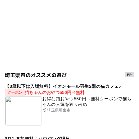
雨でも遊べる
森林浴
工作
木のぬくもり
ー
ー
売店
オムツ交換台
雨の日おでかけ
森
春休み2027
木育
雨の日でもOK
雨でも楽しめる
冬休み2025-2026
木工
夏休み2026
埼玉県内のオススメの遊び
【3歳以下は入場無料】イオンモール羽生2階の猫カフェ♪
猫ちゃんのおやつ550円⇒無料
クーポン
お得な猫おやつ550円⇒無料クーポンで猫ち
ゃんの人気を独り占め
埼玉県羽生市
8/11 参加無料！ハウジング縁日