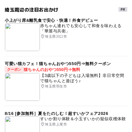
埼玉周辺の注目お出かけ
小上がり席&離乳食で安心・快適！外食デビュー
赤ちゃん連れでも安心して和食を味わえる
「華屋与兵衛」
埼玉県川口市
可愛い猫カフェ！猫ちゃんおやつ550円⇒無料クーポン
猫ちゃんのおやつ550円⇒無料
クーポン
【3歳以下の子どもは入場無料】非日常空間
で猫ちゃんと遊ぼう♪
埼玉県羽生市
8/16 [参加無料］夏をたのしむ！超すいかフェア2026
すいか割り体験＆小玉すいかの疑似収穫体験
埼玉県上尾市