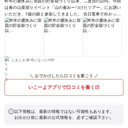
昨年の夏休みに宿題の貯金箱づくり以来、二度目の訪問。今回
は春の山菜採りイベント「山の春みーつけたツアー」にお誘い
いただき、7歳の娘と参加してきました。 当日電車で向かった
我が家は、西武池袋線「東吾野」へ向かいます。車窓からはと
ても自然豊かでのどかな風景が広がっています。 駅では我が家
同様に電車で来た参加者を、木楽里のスタッフさんたちが出迎
えてくれます。イベントとあってか、木楽里代表の井上さん(通
称とっつぁん)の娘さんも臨時スタッフとして参加されていて、
工房まで車で送ってくれました。スタッフの皆さんはとても気
さくで、ちょっと緊張していた娘も安心したのか会話が弾みま
じまじま
/
参考に
なった!
4件
す。 工房に到着すると、西川材の小さな板をもらい、自分の名
前を書いてネームプレートとして首から下げます。娘は色ペン
＼ おでかけしたら口コミを書こう ／
でオリジナルネームプレートづくりに没頭。娘よ、今日のメイ
ンイベントはネームプレートづくりではないぞ…。 当日の流れ
いこーよアプリで口コミを書く
やスタッフ紹介、注意事項などの説明をしてもらい、いざ山菜
採りに出発します！ 天気も文句なしの晴れ！山に入るだけでマ
イナスイオンを体いっぱいに浴びて、とても清々しい気分で
以下情報は、最新の情報ではない可能性もあります。
す。参加者は木楽里オリジナルの山菜図鑑をもらい、実際に生
お出かけ前に最新の公式情報を、必ずご確認下さい。
えている山菜と見比べながら採っていきます。なかなか山を歩
くこともない娘にとっては、それだけで新鮮な体験で楽しそ