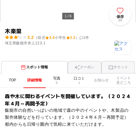
1 / 6
保存
20
木楽里
3.2
（幼児
3.0
小学生
3.3
）
1
件
埼玉県飯能市井上123-1
スポット情報
クーポン
チケット
イベント
写真
口コミ
TOP
詳細情報
お知らせ
見どころ
6
1
森や木に関わるイベントを開催しています。（２０２４
年４月～再開予定）
飯能市の自然いっぱいの地域で森の中のイベントや、木製品の
製作体験などを行っています。（２０２４年４月～再開予定）
都内からも日帰り圏内で気軽に来ていただけます。