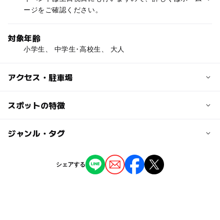
に体験学習を提供してくれるスポットとしてオススメです！
ージをご確認ください。
対象年齢
小学生、 中学生･高校生、 大人
アクセス・駐車場
交通アクセス
スポットの特徴
・電車でお越しの方
西武池袋線 東吾野駅から徒歩20分
◯
ー
駐車場あり
ジャンル・タグ
駅から近い
・お車でお越しの方
国道299号線 飯能市内より約10キロ
ー
ー
授乳室あり
託児所
ジャンル
関越自動車道 鶴ヶ島ICより約25キロ
シェアする
圏央道 狭山日高ICより約15キロ
体験施設
自然体験・アクティビティ
◯
ー
雨でもOK
ベビーカーOK
近くの駅
タグ
ー
ー
食事持込OK
レストラン
東吾野駅