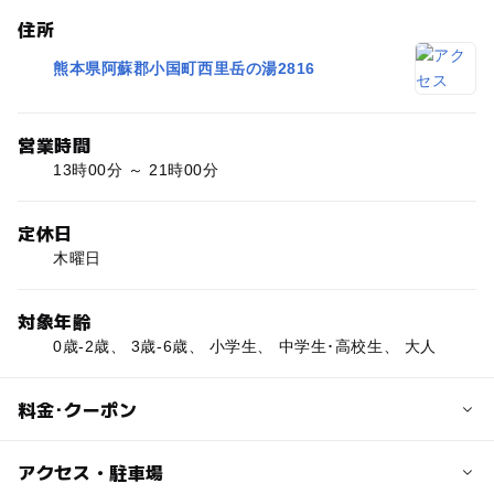
住所
熊本県阿蘇郡小国町西里岳の湯2816
営業時間
13時00分 ～ 21時00分
定休日
木曜日
対象年齢
0歳-2歳、 3歳-6歳、 小学生、 中学生･高校生、 大人
料金･クーポン
子供の料金
アクセス・駐車場