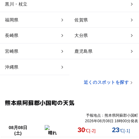
黒川・杖立
福岡県
佐賀県
長崎県
大分県
宮崎県
鹿児島県
沖縄県
近くのスポットを探す
熊本県阿蘇郡小国町の天気
予報地点：熊本県阿蘇郡小国町
2026年08月08日 18時00分発表
08月08日
30
23
℃
[-2]
℃
[-1]
晴れ
(土)