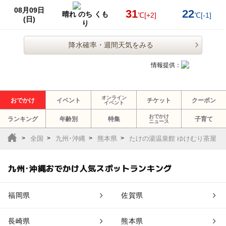
08月09日
31
22
晴れ のち くも
℃
[+2]
℃
[-1]
(日)
り
降水確率・週間天気をみる
情報提供：
オンライン
おでかけ
イベント
チケット
クーポン
イベント
おでかけ
ランキング
年齢別
特集
子育て
ニュース
全国
九州･沖縄
熊本県
たけの湯温泉館 ゆけむり茶屋
九州･沖縄おでかけ人気スポットランキング
福岡県
佐賀県
長崎県
熊本県