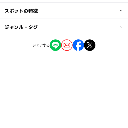
町内小学生のみ 150円
町外小学生のみ 250円
交通アクセス
スポットの特徴
大分道玖珠ICから車で30分
大人の料金
◯
ー
駐車場あり
ジャンル・タグ
駅から近い
町内中学生以上 300円
駐車可能台数
〃 65歳以上 200円
20台
ー
ー
授乳室あり
託児所
ジャンル
町外中学生以上 500円
シェアする
温泉・銭湯
◯
◯
雨でもOK
ベビーカーOK
駐車場料金
＜回数券（6枚綴り）＞
無料
町内中学生以上 1500円
タグ
ー
ー
食事持込OK
レストラン
〃 65歳以上 1000円
町外中学生以上 2500円
冬のお出かけ
日帰り入浴
雨でも遊べる
ー
◯
売店
オムツ交換台
春休み2027
日帰り
雨の日でもOK
雨の日おでかけ
かけ流し
雨でも楽しめる
日帰り温泉
冬休み2025-2026