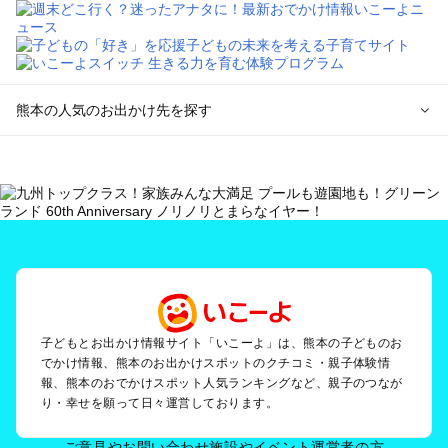
熊本の人気のお出かけ先を探す
熊本のエリアからプール子ども連れのお出かけスポット
を探す
熊本市周辺のプールお出かけ
玉名・山鹿・菊池のプールお出かけ
阿蘇のプールお出かけ
天草のプールお出かけ
人吉・球磨のプールお出かけ
八代・水俣・湯の児のプールお出かけ
黒川・杖立のプールお出かけ
子どもとお出かけ情報サイト「いこーよ」は、熊本の子どものお
でかけ情報、熊本のお出かけスポットのクチコミ・親子体験情
報、熊本のおでかけスポット人気ランキングなど、親子のつなが
熊本の定番お出かけスポット
り・幸せを願って日々運営しております。
熊本の遊園地
熊本の動物園
ご意見やお問い合わせ
施設やイベント運営者の方