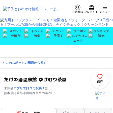
会員登録
プレゼント
メニュー
このスポットの周辺から探す
たけの湯温泉館 ゆけむり茶屋
保存
1
未評価
アプリで口コミ投稿！
熊本県阿蘇郡小国町西里岳の湯2816