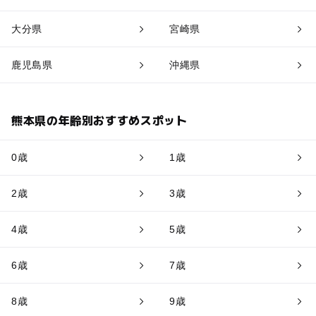
大分県
宮崎県
鹿児島県
沖縄県
熊本県の年齢別おすすめスポット
0歳
1歳
2歳
3歳
4歳
5歳
6歳
7歳
8歳
9歳