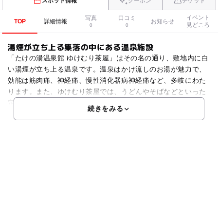
スポット情報
クーポン
チケット
イベント
写真
口コミ
TOP
詳細情報
お知らせ
見どころ
0
0
湯煙が立ち上る集落の中にある温泉施設
「たけの湯温泉館 ゆけむり茶屋」はその名の通り、敷地内に白
い湯煙が立ち上る温泉です。温泉はかけ流しのお湯が魅力で、
効能は筋肉痛、神経痛、慢性消化器病神経痛など、多岐にわた
ります。また、ゆけむり茶屋では、うどんやそばなどといった
定番のお食事に加え、「地獄駕篭蒸し」が楽しめます。これ
続きをみる