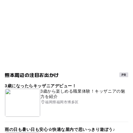
BBQ
雨でも遊べる
部屋風呂
雨の日でもOK
ー
ー
売店
オムツ交換台
キッズスペース
貸切家族風呂
雨の日おでかけ
雨でも楽しめる
温泉がある宿泊施設
キッズスペースあり
家族風呂
熊本周辺の注目お出かけ
3歳になったらキッザニアデビュー！
3歳から楽しめる職業体験！キッザニアの魅
力を紹介
福岡県福岡市博多区
雨の日も暑い日も安心☆快適な屋内で思いっきり遊ぼう♪