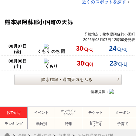
近くのスポットを探す
熊本県阿蘇郡小国町の天気
予報地点：熊本県阿蘇郡小国町
2026年08月07日 12時00分発表
08月07日
30
24
℃
[-1]
℃
[+3]
くもり のち 雨
(金)
08月08日
30
23
℃
[0]
℃
[-1]
くもり
(土)
降水確率・週間天気をみる
情報提供：
オンライン
おでかけ
イベント
チケット
クーポン
イベント
おでかけ
ランキング
年齢別
特集
子育て
ニュース
全国
九州･沖縄
熊本県
阿蘇鶴温泉ロッジ村