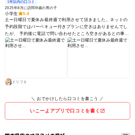
1年以内の口コミ
2025年8月に訪問
/
9歳の男の子
小学生
5.0
土ー日曜日で夏休み最終週で利用させて頂きました。ネットの
予約段階ではバーベキュー付きプランに空きはありませんでし
たが、 予約後に電話で問い合わせたところ空きがあるとの事で
変更出来ました。 他所の貸別荘などと違って部屋に簡易的なキ
ッチンなども無く単身用の冷蔵庫とテレビがあるだけで、アメ
ニティも朝食のオマケのコーヒーやお茶のティーパックのみで
最低限です。 その分、利用料はかなりリーズナブルで部屋に温
泉付きで夕食無しプランなら1人4000円程度（夕食付きでも65
00円程度）と格安です。 付近にはコンビニなどはありませんの
で（南北にそれぞれ15分程度）何か買って行くことをオススメ
ドリフタ
します。 マイナス点としては ・自然豊かなので夏の期間は虫
さんが多い ・座布団、お布団ともにお煎餅 ・WiFiはフロント
＼ おでかけしたら口コミを書こう ／
以外はほぼ届かない ・隣の壁は薄いようで音が漏れてました
くらいでしょうか。 概ね満足できたのでまたリピートするかも
いこーよアプリで口コミを書く
しれません。