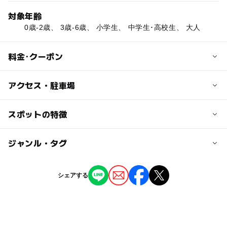
対象年齢
0歳-2歳、 3歳-6歳、 小学生、 中学生･高校生、 大人
料金･クーポン
子供の料金
アクセス・駐車場
※詳しくはホームページをご覧下さい。
交通アクセス
スポットの特徴
大人の料金
大分自動車道 玖珠ICより車で約25分
※詳しくはホームページをご覧下さい。
◯
ー
駐車場あり
ジャンル・タグ
駅から近い
駐車可能台数
18台
ー
ー
授乳室あり
託児所
ジャンル
シェアする
ホテル・旅館
◯
ー
雨でもOK
ベビーカーOK
駐車場料金
無料
タグ
◯
◯
食事持込OK
レストラン