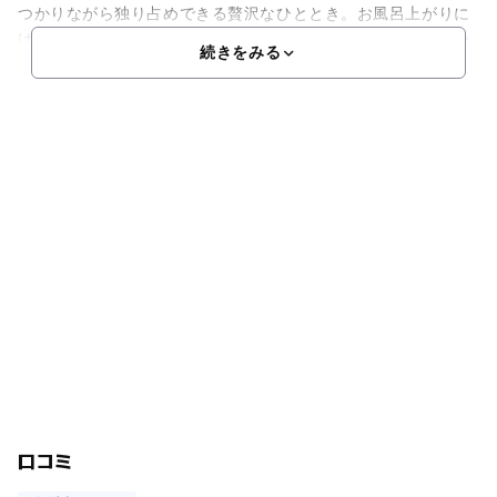
つかりながら独り占めできる贅沢なひととき。お風呂上がりに
は阿蘇の「あか牛」を堪能できるバーベキューはいかがですか
続きをみる
口コミ