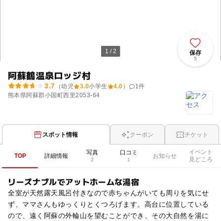
1 / 2
保存
5
阿蘇鶴温泉ロッジ村
3.7
（幼児
3.0
小学生
4.0
）
1
件
熊本県阿蘇郡小国町西里2053-64
スポット情報
クーポン
チケット
イベント
写真
口コミ
TOP
詳細情報
お知らせ
見どころ
2
1
リーズナブルでアットホームな湯宿
全室が天然露天風呂付きなので赤ちゃんがいても周りを気にせ
ず、ママさんもゆっくりとくつろげます。高台に位置している
ので、遠く阿蘇の外輪山を望むことができ、その大自然を湯に