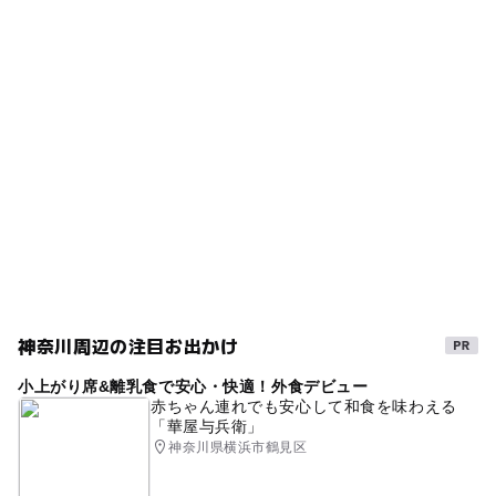
タグ
ー
ー
食事持込OK
レストラン
駐車場詳細
節約遊び場
市営地下鉄ブルーライン
京急本線
なし
ー
ー
売店
オムツ交換台
子ども料金500円以下
春休み2027
節約でおでかけ
冬休み2025-2026
外遊び
幼児プール
0円スポット
0円お出かけ
午後から遊べる
節約
公営(市民・区民・府民)プール
プール情報
自然体験
節約お出かけ
夏休み2026
無料施設
幼児プールあり
0円遊び場
京急本線(神奈川県)
神奈川周辺の注目お出かけ
GW(ゴールデンウィーク)2027
運動
相鉄本線
小上がり席&離乳食で安心・快適！外食デビュー
節約おでかけ
浮輪持ち込み可
水遊び2026
赤ちゃん連れでも安心して和食を味わえる
「華屋与兵衛」
運動・体を動かす
節約子連れ
タダでお出かけ
神奈川県横浜市鶴見区