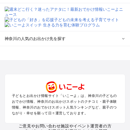
神奈川の人気のお出かけ先を探す
神奈川のエリアからプール子ども連れのお出かけスポッ
トを探す
横浜・みなとみらい・中華街・ベイエリア・金沢八景のプール
お出かけ
鎌倉・湘南（藤沢・茅ヶ崎・平塚周辺）のプールお出かけ
小田原・熱海・湯河原・真鶴のプールお出かけ
町田・相模原・愛川・上野原のプールお出かけ
子どもとお出かけ情報サイト「いこーよ」は、神奈川の子どもの
新横浜・港北エリア・日吉・青葉台・鶴見のプールお出かけ
おでかけ情報、神奈川のお出かけスポットのクチコミ・親子体験
川崎のプールお出かけ
情報、神奈川のおでかけスポット人気ランキングなど、親子のつ
海老名・厚木のプールお出かけ
ながり・幸せを願って日々運営しております。
三浦半島（横須賀・三浦）のプールお出かけ
箱根（湯本・強羅・小涌谷・仙石原・芦ノ湖）のプールお出か
ご意見やお問い合わせ
施設やイベント運営者の方