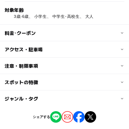
対象年齢
3歳-6歳、 小学生、 中学生･高校生、 大人
料金･クーポン
子供の料金
アクセス・駐車場
25メートルプール：100円／1時間
子供用プール：60円／1時間
交通アクセス
注意・制限事項
相鉄本線「平沼橋」駅より徒歩8分
大人の料金
スポットの特徴
【プール情報】
25メートルプール：100円／1時間
近くの駅
プールの種類:25ｍプール、児童プール
子供用プール：60円／1時間
プール用オムツ:不可
平沼橋駅
ー
◯
駐車場あり
ジャンル・タグ
駅から近い
（いこーよ調べ）
戸部駅
ー
ー
授乳室あり
託児所
ジャンル
シェアする
スポーツ施設
公園・総合公園
プール
ー
ー
雨でもOK
ベビーカーOK
横浜駅