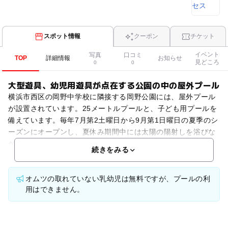
スポット情報
クーポン
チケット
イベント
写真
口コミ
TOP
詳細情報
お知らせ
見どころ
0
0
大型遊具、幼児用遊具が点在する公園の中の屋外プール
横浜市西区の岡野中学校に隣接する岡野公園には、屋外プール
が設置されています。25メートルプールと、子ども用プールを
備えています。毎年7月第2土曜日から9月第1日曜日の夏季のシ
ーズンにオープンし、夏休み期間中には太陽の陽射しを浴びな
がら、水泳や水遊びを楽しむことができます。周囲の公
続きをみる
オムツの取れていない乳幼児は無料ですが、プールの利
用はできません。