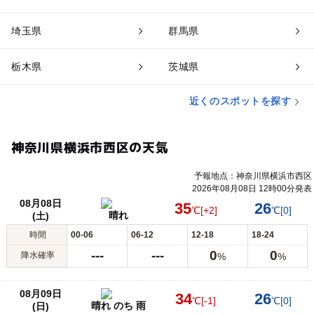
埼玉県
群馬県
栃木県
茨城県
近くのスポットを探す
神奈川県横浜市西区の天気
予報地点：神奈川県横浜市西区
2026年08月08日 12時00分発表
08月08日
35
26
℃
[+2]
℃
[0]
晴れ
(土)
時間
00-06
06-12
12-18
18-24
---
---
0
0
降水確率
%
%
08月09日
34
26
℃
[-1]
℃
[0]
晴れ のち 雨
(日)