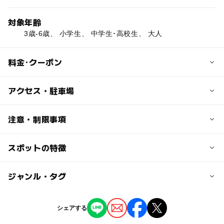
対象年齢
3歳-6歳、 小学生、 中学生･高校生、 大人
料金･クーポン
子供の料金
アクセス・駐車場
無料
中学生以下無料
交通アクセス
注意・制限事項
車の場合：国道40号線を道道119号線遠別中川線に入り、
大人の料金
施設入り口へ
スポットの特徴
ミュージアムショップあり：○
200円
電車の場合：JR宗谷本線佐久駅より徒歩約10分
恐竜・古代生物を学ぶ：○
化石を学ぶ：○
◯
ー
駐車場あり
ジャンル・タグ
駅から近い
近くの駅
佐久駅
ー
ー
授乳室あり
託児所
ジャンル
シェアする
博物館・科学館
駐車可能台数