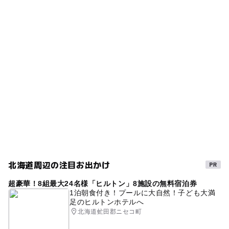
◯
◯
雨でもOK
ベビーカーOK
33台
タグ
ー
ー
食事持込OK
レストラン
駐車場料金
寒い日でもOK
夏休み・自由研究2026
無料
◯
ー
売店
オムツ交換台
雨の日でもOK
夏休み自由研究
タダでお出かけ
春休み2027
0円遊び場
雨でも楽しめる
自然体験
節約子連れ
梅雨
冬休み2025-2026
駐車場無料
室内施設
北海道
節約お出かけ
節約でおでかけ
三連休
雨のお出かけ
屋内遊び場
シルバーウィーク2026
科学館・博物館
標本
北海道周辺の注目お出かけ
雨の日おでかけ
GW(ゴールデンウィーク)2027
超豪華！8組最大24名様「ヒルトン」8施設の無料宿泊券
学習施設
道東
雨でも遊べる
屋内施設
室内
1泊朝食付き！プールに大自然！子ども大満
足のヒルトンホテルへ
ミュージアム
化石を学ぶ
無料施設
夏休み2026
北海道虻田郡ニセコ町
0円スポット
節約おでかけ
寒くても楽しめる