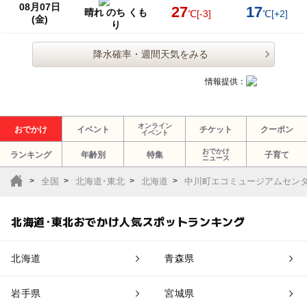
08月07日
27
17
晴れ のち くも
℃
[-3]
℃
[+2]
(金)
り
降水確率・週間天気をみる
情報提供：
オンライン
おでかけ
イベント
チケット
クーポン
イベント
おでかけ
ランキング
年齢別
特集
子育て
ニュース
全国
北海道･東北
北海道
中川町エコミュージアムセン
北海道･東北おでかけ人気スポットランキング
北海道
青森県
岩手県
宮城県