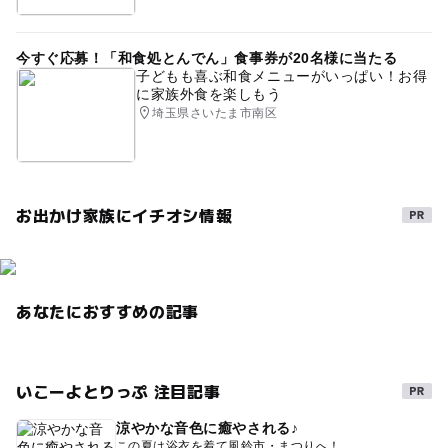
ベビーカーOK
寒い日
秋のお出かけ2026
今すぐ応募！「和食処とんでん」食事券が20名様に当たる
駐車場あり
ミュージアムショップあり
子どもも喜ぶ和食メニューがいっぱい！お得
に家族外食を楽しもう
午後から遊べる
雨でもOK
遊び場
節約
埼玉県さいたま市南区
恐竜・古代生物を学ぶ
0円お出かけ
エコミュージアム
節約遊び場
暑い日でもOK
お出かけ家族にイチオシ情報
遊びと学び
恐竜
あなたにおすすめの記事
いこーよとりっぷ 注目記事
涼やかな音色に癒やされる♪
この夏は浴衣を着て風鈴市・まつりへ！