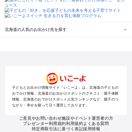
北海道の人気のお出かけ先を探す
北海道のエリアからプール子ども連れのお出かけスポッ
トを探す
札幌（大通公園・すすきの）周辺のプールお出かけ
旭川・美瑛・層雲峡のプールお出かけ
登別・洞爺湖・苫小牧・室蘭のプールお出かけ
函館・湯の川温泉・大沼・松前のプールお出かけ
帯広・十勝・サホロ・狩勝高原のプールお出かけ
子どもとお出かけ情報サイト「いこーよ」は、北海道の子どもの
千歳・石狩・空知・美唄のプールお出かけ
おでかけ情報、北海道のお出かけスポットのクチコミ・親子体験
小樽・積丹・キロロのプールお出かけ
情報、北海道のおでかけスポット人気ランキングなど、親子のつ
富良野・美瑛・トマム・占冠のプールお出かけ
ながり・幸せを願って日々運営しております。
ニセコ・ルスツのプールお出かけ
知床・ウトロ・羅臼・網走・北見のプールお出かけ
ご意見やお問い合わせ
施設やイベント運営者の方
プレゼンター利用規約
利用規約
よくある質問
釧路・阿寒・屈斜路・川湯・根室のプールお出かけ
特定商取引法に基づく表記
採用情報
えりも・日高・新冠のプールお出かけ