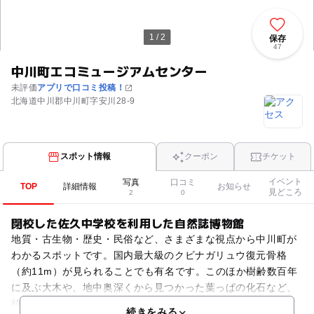
1 / 2
保存
47
中川町エコミュージアムセンター
未評価
アプリで口コミ投稿！
北海道中川郡中川町字安川28-9
スポット情報
クーポン
チケット
イベント
写真
口コミ
TOP
詳細情報
お知らせ
見どころ
2
0
閉校した佐久中学校を利用した自然誌博物館
地質・古生物・歴史・民俗など、さまざまな視点から中川町が
わかるスポットです。国内最大級のクビナガリュウ復元骨格
（約11m）が見られることでも有名です。このほか樹齢数百年
に及ぶ大木や、地中奥深くから見つかった葉っぱの化石など、
植物の標本についても多数展示。その後人が移り住み、現代に
続きをみる