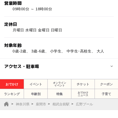
営業時間
09時00分 ～ 18時00分
定休日
月曜日 水曜日 金曜日 日曜日
対象年齢
0歳-2歳、 3歳-6歳、 小学生、 中学生･高校生、 大人
アクセス・駐車場
交通アクセス
オンライン
おでかけ
イベント
チケット
クーポン
イベント
小田急小田原線「小田急相模原」駅より神奈中バス「イオ
ンモール座間」行きで「イオンモール座間」バス停で下車
おでかけ
ランキング
年齢別
特集
子育て
ニュース
し徒歩８分
神奈川県
座間市
相武台前駅
広野プール
近くの駅