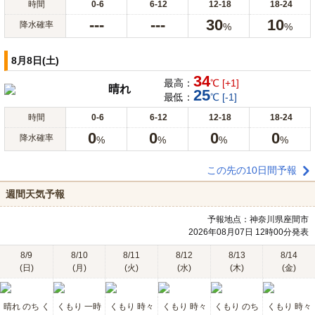
時間
0-6
6-12
12-18
18-24
---
---
30
10
降水確率
%
%
8月8日(土)
34
最高：
℃ [+1]
晴れ
25
最低：
℃ [-1]
時間
0-6
6-12
12-18
18-24
0
0
0
0
降水確率
%
%
%
%
この先の10日間予報
週間天気予報
予報地点：神奈川県座間市
2026年08月07日 12時00分発表
8/9
8/10
8/11
8/12
8/13
8/14
(日)
(月)
(火)
(水)
(木)
(金)
晴れ のち く
くもり 一時
くもり 時々
くもり 時々
くもり のち
くもり 時々