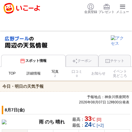
会員登録
プレゼント
メニュー
広野プール
の
周辺の天気情報
スポット情報
クーポン
チケット
イベント
写真
口コミ
TOP
詳細情報
お知らせ
見どころ
2
0
今日・明日の天気予報
予報地点：神奈川県座間市
2026年08月07日 12時00分発表
8月7日(金)
33
最高：
℃ [0]
雨 のち 晴れ
24
最低：
℃ [+2]