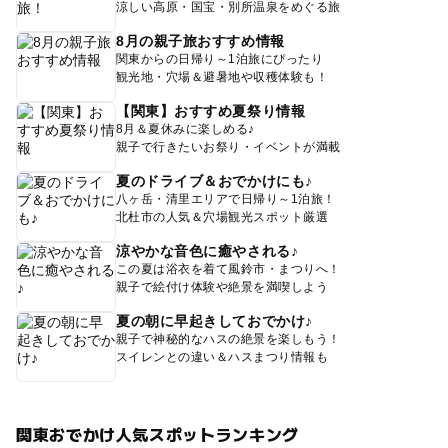
涼しい高原・国宝・別所温泉をめぐる旅
8月の親子旅おすすめ情報
関東からの日帰り～1泊旅にぴったり
観光地・穴場＆避暑地や収穫体験も！
【関東】おすすめ夏祭り情報
8月＆夏休みに楽しめる♪
親子で行きたいお祭り・イベントが満載
夏のドライブ＆おでかけにも♪
八ヶ岳・清里エリアで日帰り～1泊旅！
北杜市の人気＆穴場観光スポット厳選
涼やかな音色に癒やされる♪
この夏は浴衣を着て風鈴市・まつりへ！
親子で絵付け体験や絶景を満喫しよう
夏の朝に早起きしておでかけ♪
親子で神秘的なハスの絶景を楽しもう！
スイレンとの違い＆ハスまつり情報も
関東おでかけ人気スポットランキング