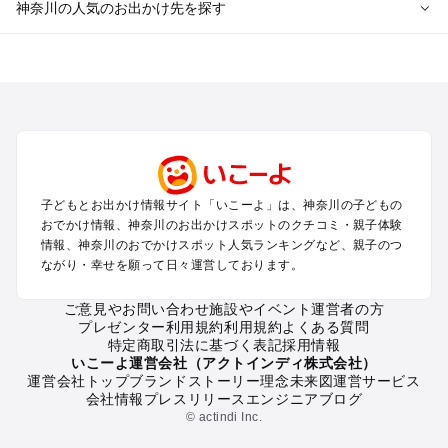
神奈川の人気のお出かけ先を探す
神奈川のエリアからプール子ども連れのお出かけスポッ
トを探す
横浜・みなとみらい・中華街・ベイエリア・金沢八景のプール
お出かけ
鎌倉・湘南（藤沢・茅ヶ崎・平塚周辺）のプールお出かけ
小田原・熱海・湯河原・真鶴のプールお出かけ
町田・相模原・愛川・上野原のプールお出かけ
子どもとお出かけ情報サイト「いこーよ」は、神奈川の子どもの
新横浜・港北エリア・日吉・青葉台・鶴見のプールお出かけ
おでかけ情報、神奈川のお出かけスポットのクチコミ・親子体験
川崎のプールお出かけ
情報、神奈川のおでかけスポット人気ランキングなど、親子のつ
海老名・厚木のプールお出かけ
ながり・幸せを願って日々運営しております。
三浦半島（横須賀・三浦）のプールお出かけ
箱根（湯本・強羅・小涌谷・仙石原・芦ノ湖）のプールお出か
ご意見やお問い合わせ
施設やイベント運営者の方
プレゼンター利用規約
利用規約
よくある質問
け
特定商取引法に基づく表記
採用情報
秦野・南足柄・丹沢のプールお出かけ
いこーよ運営会社（アクトインディ株式会社）
戸塚・港南・旭・瀬谷・泉（横浜）のプールお出かけ
運営会社トップ
ブランドストーリー
理念
未来図
運営サービス
会社情報
プレスリリース
エンジニアブログ
© actindi Inc.
神奈川の定番お出かけスポット