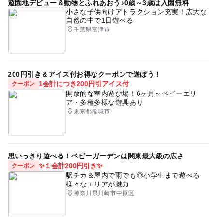
遊園地デビュー＆動物とふれあおう♪0歳～3歳は入園無料
小さな子供向けアトラクション充実！広大な
自然の中で1日遊べる
千葉県富津市
200円引き＆アイス付お得なクーポンで遊ぼう！
1会計につき200円引アイス付
クーポン
開放的な室内遊び場！6ヶ月～ベビーエリ
ア・多種多様な遊具あり
東京都稲城市
思いっきり遊べる！ベビーガーデンは関東最大級の広さ
✨１会計200円引き✨
クーポン
駅チカ＆屋内で雨でも◎小学生まで遊べる
様々なエリアが魅力
神奈川県川崎市中原区