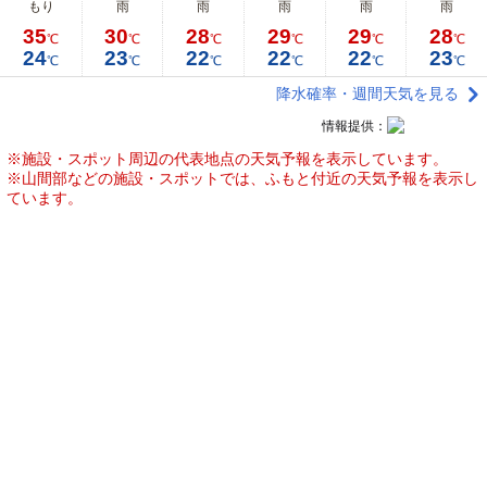
もり
雨
雨
雨
雨
雨
35
30
28
29
29
28
℃
℃
℃
℃
℃
℃
24
23
22
22
22
23
℃
℃
℃
℃
℃
℃
降水確率・週間天気を見る
情報提供：
※施設・スポット周辺の代表地点の天気予報を表示しています。
※山間部などの施設・スポットでは、ふもと付近の天気予報を表示し
ています。