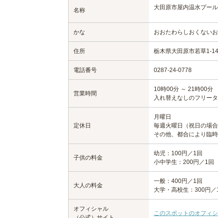
大田原市屋内温水プール
名称
かな
おおたわらしおくないお
住所
栃木県大田原市若草1-148
電話番号
0287-24-0778
10時00分 ～ 21時00分
営業時間
入れ替えなしのフリータ
月曜日
定休日
毎週火曜日（祝日の場合
その他、都合により臨時
幼児：100円／1回
子供の料金
小中学生：200円／1回
一般：400円／1回
大人の料金
大学・高校生：300円／
オフィシャル
このスポットのオフィシ
（公式）サイト