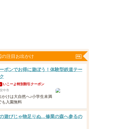
辺の注目お出かけ
ーポンでお得に遊ぼう！体験型鉄道テー
ク
いこーよ特別割引クーポン
ン
安中市
出かけは大自然へ♪小学生未満
でも入園無料
の遊びじゃ物足りぬ…修業の森へ参るの