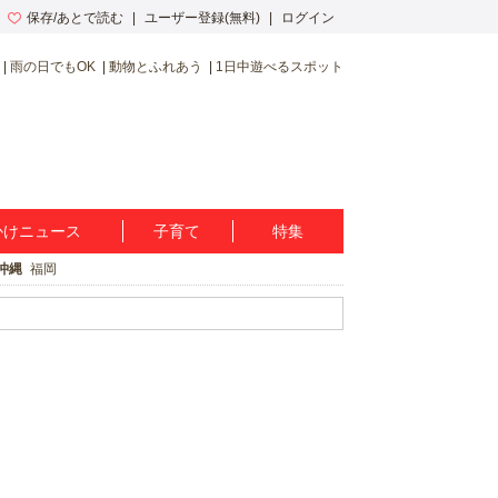
保存/あとで読む
ユーザー登録(無料)
ログイン
雨の日でもOK
動物とふれあう
1日中遊べるスポット
かけニュース
子育て
特集
沖縄
福岡