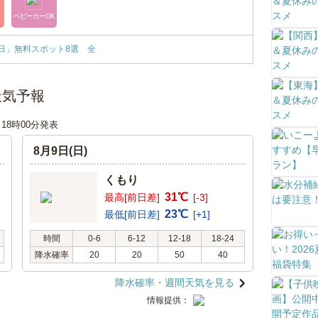
ベビーカーOK
の日」無料スポット8選 全
天気予報
日 18時00分発表
8月9日(日)
くもり
31℃
最高[前日差]
[-3]
23℃
最低[前日差]
[+1]
時間
0-6
6-12
12-18
18-24
降水確率
20
20
50
40
降水確率・週間天気を見る
情報提供：