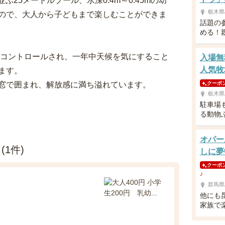
並ぶ25メートルプール、水深0.4m～0.45mの幼
栃木県
ので、大人から子どもまで楽しむことができま
話題の
める！
にコントロールされ、一年中天候を気にすること
入場無
人気牧
ます。
窓で囲まれ、解放感に満ち溢れています。
クーポ
栃木県
駐車場
る動物
オパー
1件)
しに夢
クーポ
♪
群馬県
他にも昆
家族で