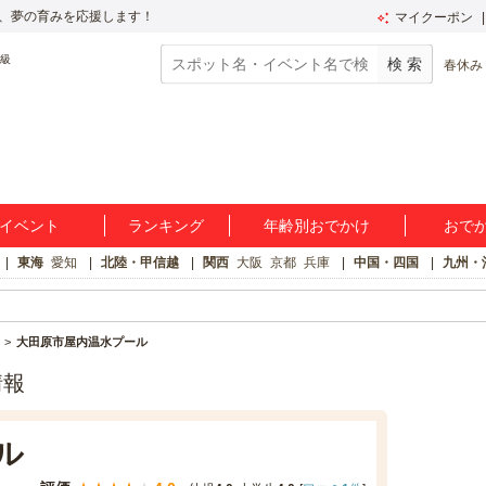
、夢の育みを応援します！
マイクーポン
春休み
イベント
ランキング
年齢別おでかけ
おで
東海
愛知
北陸・甲信越
関西
大阪
京都
兵庫
中国・四国
九州・
大田原市屋内温水プール
情報
ル