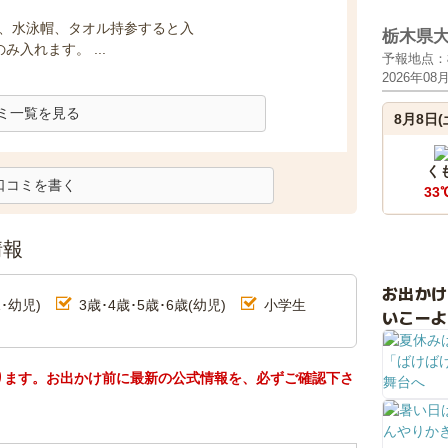
水着、水泳帽、タオル持参すると入
栃木県
入れます。 ...
予報地点：
2026年08
ミ一覧を見る
8月8日(
く
口コミを書く
33
情報
お出か
･幼児)
3歳･4歳･5歳･6歳(幼児)
小学生
いこーよ
ります。お出かけ前に最新の公式情報を、必ずご確認下さ