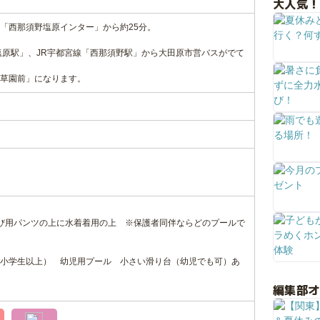
大人気！
「西那須野塩原インター」から約25分。
塩原駅」、JR宇都宮線「西那須野駅」から大田原市営バスがでて
草園前」になります。
び用パンツの上に水着着用の上 ※保護者同伴ならどのプールで
小学生以上） 幼児用プール 小さい滑り台（幼児でも可）あ
編集部