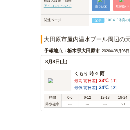
施設の設備・特徴
アイコンについて
雨でもOK
駐車場あり
関連ページ
10/14「体育
記事
大田原市屋内温水プール周辺の
予報地点：栃木県大田原市
2026年08月08
8月8日(土)
くもり 時々 雨
33℃
最高[前日差]
[-1]
24℃
最低[前日差]
[-3]
時間
0-6
6-12
12-18
18-24
降水確率
---
---
---
60