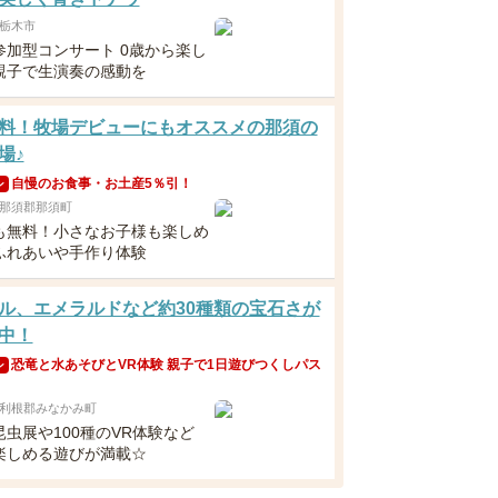
栃木市
参加型コンサート 0歳から楽し
親子で生演奏の感動を
料！牧場デビューにもオススメの那須の
場♪
自慢のお食事・お土産5％引！
ン
那須郡那須町
も無料！小さなお子様も楽しめ
ふれあいや手作り体験
ル、エメラルドなど約30種類の宝石さが
中！
恐竜と水あそびとVR体験 親子で1日遊びつくしパス
ン
利根郡みなかみ町
虫展や100種のVR体験など
楽しめる遊びが満載☆