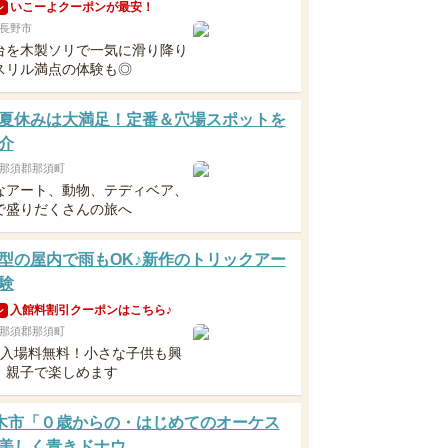
いこーよクーポンが最安！
ン
長野市
台を木製ソリで一気に滑り降り
スリル満点の体験も◎
夏休みは大満足！定番＆穴場スポットを
介
那須郡那須町
なアート、動物、テディベア、
で盛りだくさんの旅へ
型の屋内で雨もOK♪新作のトリックアー
験
入館料割引クーポンはこちら♪
ン
那須郡那須町
下入場料無料！小さな子供も興
、親子で楽しめます
 栃木市「０歳からの・はじめてのオーケス
美しく青きドナウ