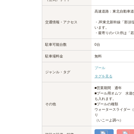
高速道路：東北自動車道
交通情報・アクセス
・JR東北新幹線「那須
います。
・最寄りのバス停は「若
駐車可能台数
0台
駐車場料金
無料
プール
ジャンル・タグ
タグを見る
■営業期間 通年
■プール用オムツ 水遊
も入れます。
その他
■プールの種類
ウォータースライダー（
り
（いこーよ調べ）