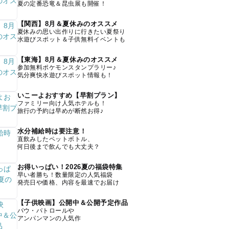
夏の定番恐竜＆昆虫展も開催！
【関西】8月＆夏休みのオススメ
夏休みの思い出作りに行きたい夏祭り
水遊びスポット＆子供無料イベントも
【東海】8月＆夏休みのオススメ
参加無料ポケモンスタンプラリー♪
気分爽快水遊びスポット情報も！
いこーよおすすめ【早割プラン】
ファミリー向け人気ホテルも！
旅行の予約は早めが断然お得♪
水分補給時は要注意！
直飲みしたペットボトル、
何日後まで飲んでも大丈夫？
お得いっぱい！2026夏の福袋特集
早い者勝ち！数量限定の人気福袋
発売日や価格、内容を最速でお届け
【子供映画】公開中＆公開予定作品
パウ・パトロールや
アンパンマンの人気作