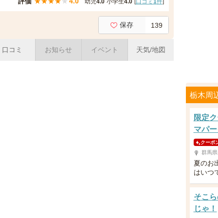
評価
★
★
★
★
★
4.0
幼児
4.0
小学生
4.0
[
口コミ
1
件
]
保存
139
口コミ
お知らせ
イベント
天気/地図
栃木周
限定ク
マパー
クーポ
群馬県
夏のお
はいつ
そこら
じゃ！