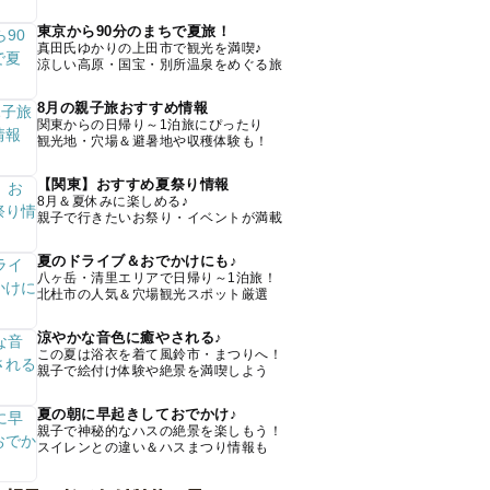
東京から90分のまちで夏旅！
真田氏ゆかりの上田市で観光を満喫♪
涼しい高原・国宝・別所温泉をめぐる旅
8月の親子旅おすすめ情報
関東からの日帰り～1泊旅にぴったり
観光地・穴場＆避暑地や収穫体験も！
【関東】おすすめ夏祭り情報
8月＆夏休みに楽しめる♪
親子で行きたいお祭り・イベントが満載
夏のドライブ＆おでかけにも♪
八ヶ岳・清里エリアで日帰り～1泊旅！
北杜市の人気＆穴場観光スポット厳選
涼やかな音色に癒やされる♪
この夏は浴衣を着て風鈴市・まつりへ！
親子で絵付け体験や絶景を満喫しよう
夏の朝に早起きしておでかけ♪
親子で神秘的なハスの絶景を楽しもう！
スイレンとの違い＆ハスまつり情報も