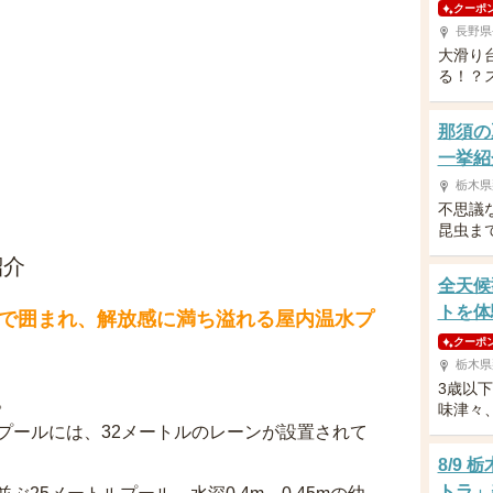
クーポ
長野県
大滑り
る！？
那須の
一挙紹
栃木県
不思議
昆虫ま
紹介
全天候
トを体
で囲まれ、解放感に満ち溢れる屋内温水プ
クーポ
栃木県
3歳以
。
味津々
プールには、32メートルのレーンが設置されて
8/9
トラ」