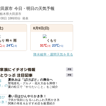
大田原市
今日・明日の天気予報
栃木県大田原市
月08日 18時00分
発表
土)
8月9日(日)
もり 時々 雨
くもり
℃
24℃
31℃
23℃
[-1]
[-3]
[-3]
[+1]
降水確率・週間天気を見る
け家族にイチオシ情報
とりっぷ 注目記事
夏休みは「ばけばけ」の舞台へ
聖地巡礼・グルメ・花火大会を満喫！
夏の松江で「やりたいこと」をご紹介
暑い日はひんやりかき氷！
子供が笑顔になる♪ふわふわ天然かき氷
関東の有名＆おすすめ店を厳選紹介