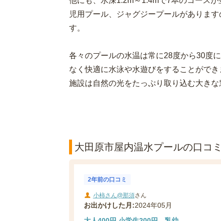
他にも、水深1.2m～1.4mで7本のコースが
児用プール、ジャグジープールがあります
す。
各々のプールの水温は常に28度から30度
なく快適に水泳や水遊びをすることができ
施設は自然の光をたっぷり取り込む大きな
大田原市屋内温水プールの口コミ(
2年前の口コミ
小柿さん@那須
さん
お出かけした月:
2024年05月
大人400円 小学生200円 乳幼...