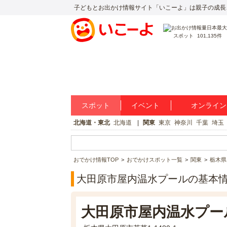
子どもとお出かけ情報サイト「いこーよ」は親子の成長
スポット
101,135件
スポット
イベント
オンライン
北海道・東北
北海道
関東
東京
神奈川
千葉
埼玉
おでかけ情報TOP
おでかけスポット一覧
関東
栃木県
大田原市屋内温水プールの基本
大田原市屋内温水プー