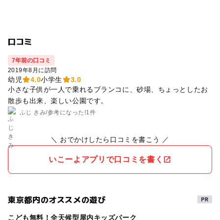
口コミ
7年前の口コミ
2019年8月に訪問
幼児
4.0
小学生
3.0
小さな子供が一人で乗れるブランコに、砂場、ちょっとしたお
散歩も出来、楽しい公園です。
ふじ きみ
/
参考に
なった!
1件
＼ おでかけしたら口コミを書こう ／
いこーよアプリで口コミを書く
東京都内のオススメの遊び
こども無料！全天候型屋内キッズパーク