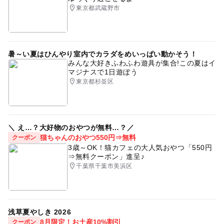
東京都武蔵野市
暑～い夏はひんやり室内でカラダをめいっぱい動かそう！
みんな大好きふわふわ遊具が集合!この夏はイ
マジナスで1日遊ぼう
東京都杉並区
＼ え…？大好物のおやつが無料…？／
猫ちゃんのおやつ550円⇒無料
クーポン
3歳～OK！猫カフェの大人気おやつ「550円
⇒無料クーポン」進呈♪
千葉県千葉市美浜区
浅草夏やしき 2026
8月限定！お土産10%割引
クーポン