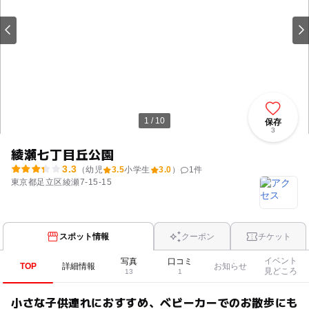
1 / 10
保存
3
綾瀬七丁目丘公園
3.3
（幼児
3.5
小学生
3.0
）
1
件
東京都足立区綾瀬7-15-15
スポット情報
クーポン
チケット
イベント
写真
口コミ
TOP
詳細情報
お知らせ
見どころ
13
1
小さな子供連れにおすすめ、ベビーカーでのお散歩にも