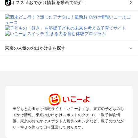
オススメおでかけ情報を動画で紹介！
東京の人気のお出かけ先を探す
東京のエリアからプール子ども連れのお出かけスポット
を探す
立川・国分寺・八王子・昭島・多摩のプールお出かけ
お台場・品川・新橋・汐留・豊洲のプールお出かけ
上野・浅草・錦糸町・両国のプールお出かけ
町田・相模原・愛川・上野原のプールお出かけ
渋谷・原宿・恵比寿・中目黒・自由が丘のプールお出かけ
子どもとお出かけ情報サイト「いこーよ」は、東京の子どものお
池袋・赤羽・王子・巣鴨・目白・石神井のプールお出かけ
でかけ情報、東京のお出かけスポットのクチコミ・親子体験情
新宿・高田馬場・代々木・千駄ヶ谷のプールお出かけ
報、東京のおでかけスポット人気ランキングなど、親子のつなが
銀座・丸の内・日本橋・有楽町・築地・月島のプールお出かけ
り・幸せを願って日々運営しております。
吉祥寺・三鷹・中野・高円寺・荻窪・阿佐谷のプールお出かけ