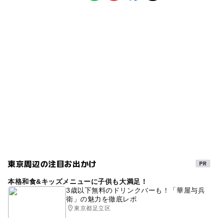
公園・総合公園
ー
◯
雨でもOK
ベビーカーOK
青井駅
タグ
◯
ー
食事持込OK
レストラン
綾瀬駅
芝生広場
夏休み2026
ベンチあり
無料施設
ー
ー
売店
オムツ交換台
春休み2027
砂場
冬休み2025-2026
ブランコ
スプリング遊具
すべり台
東京周辺の注目お出かけ
本格和食&キッズメニューに子供も大満足！
3歳以下無料のドリンクバーも！「華屋与兵
衛」の魅力を徹底レポ
東京都足立区