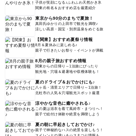
子供が笑顔になる♪ふわふわ天然かき氷
関東の有名＆おすすめ店を厳選紹介
東京から90分のまちで夏旅！
真田氏ゆかりの上田市で観光を満喫♪
涼しい高原・国宝・別所温泉をめぐる旅
【関東】おすすめ夏祭り情報
8月＆夏休みに楽しめる♪
親子で行きたいお祭り・イベントが満載
8月の親子旅おすすめ情報
関東からの日帰り～1泊旅にぴったり
観光地・穴場＆避暑地や収穫体験も！
夏のドライブ＆おでかけにも♪
八ヶ岳・清里エリアで日帰り～1泊旅！
北杜市の人気＆穴場観光スポット厳選
涼やかな音色に癒やされる♪
この夏は浴衣を着て風鈴市・まつりへ！
親子で絵付け体験や絶景を満喫しよう
夏の朝に早起きしておでかけ♪
親子で神秘的なハスの絶景を楽しもう！
スイレンとの違い＆ハスまつり情報も