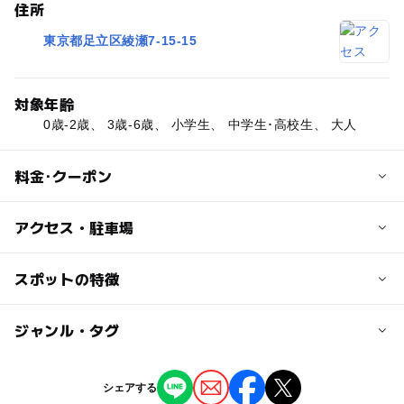
住所
東京都足立区綾瀬7-15-15
対象年齢
0歳-2歳、 3歳-6歳、 小学生、 中学生･高校生、 大人
料金･クーポン
子供の料金
アクセス・駐車場
無料
交通アクセス
スポットの特徴
大人の料金
東京メトロ千代田線 北綾瀬駅より徒歩9分
無料
ー
ー
駐車場あり
ジャンル・タグ
駅から近い
近くの駅
北綾瀬駅
ー
ー
授乳室あり
託児所
ジャンル
シェアする