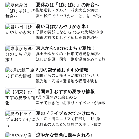
夏休みは「ばけばけ」の舞台へ
聖地巡礼・グルメ・花火大会を満喫！
夏の松江で「やりたいこと」をご紹介
暑い日はひんやりかき氷！
子供が笑顔になる♪ふわふわ天然かき氷
関東の有名＆おすすめ店を厳選紹介
東京から90分のまちで夏旅！
真田氏ゆかりの上田市で観光を満喫♪
涼しい高原・国宝・別所温泉をめぐる旅
8月の親子旅おすすめ情報
関東からの日帰り～1泊旅にぴったり
観光地・穴場＆避暑地や収穫体験も！
【関東】おすすめ夏祭り情報
8月＆夏休みに楽しめる♪
親子で行きたいお祭り・イベントが満載
夏のドライブ＆おでかけにも♪
八ヶ岳・清里エリアで日帰り～1泊旅！
北杜市の人気＆穴場観光スポット厳選
涼やかな音色に癒やされる♪