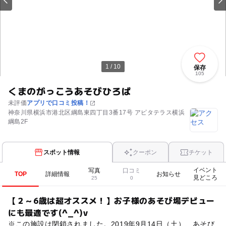
1 / 10
保存
105
くまのがっこうあそびひろば
未評価
アプリで口コミ投稿！
神奈川県横浜市港北区綱島東四丁目3番17号 アピタテラス横浜
綱島2F
スポット情報
クーポン
チケット
イベント
写真
口コミ
TOP
詳細情報
お知らせ
見どころ
25
0
【２～6歳は超オススメ！】お子様のあそび場デビュー
にも最適です(^_^)v
※この施設は閉鎖されました。2019年9月14日（土）、あそび