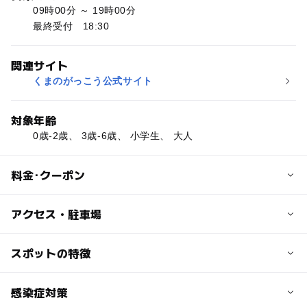
09時00分 ～ 19時00分
最終受付 18:30
関連サイト
くまのがっこう公式サイト
対象年齢
0歳-2歳、 3歳-6歳、 小学生、 大人
料金･クーポン
子供の料金
アクセス・駐車場
※2019年10月1日より下記料金となります。
【通常料金】（税込)
近くの駅
スポットの特徴
・最初の30分：660円
綱島駅
・以降の10分ごと：165円
ー
ー
駐車場あり
感染症対策
駅から近い
日吉本町駅