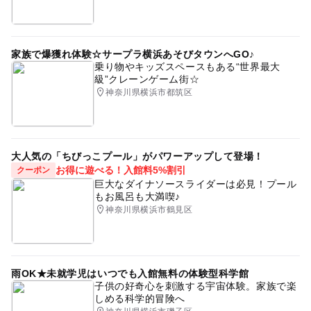
家族で爆獲れ体験☆サープラ横浜あそびタウンへGO♪
乗り物やキッズスペースもある“世界最大
級”クレーンゲーム街☆
神奈川県横浜市都筑区
大人気の「ちびっこプール」がパワーアップして登場！
お得に遊べる！入館料5%割引
クーポン
巨大なダイナソースライダーは必見！プール
もお風呂も大満喫♪
神奈川県横浜市鶴見区
雨OK★未就学児はいつでも入館無料の体験型科学館
子供の好奇心を刺激する宇宙体験。家族で楽
しめる科学的冒険へ