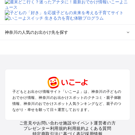
神奈川の人気のお出かけ先を探す
神奈川のエリアからプール子ども連れのお出かけスポッ
トを探す
横浜・みなとみらい・中華街・ベイエリア・金沢八景のプール
お出かけ
鎌倉・湘南（藤沢・茅ヶ崎・平塚周辺）のプールお出かけ
小田原・熱海・湯河原・真鶴のプールお出かけ
町田・相模原・愛川・上野原のプールお出かけ
子どもとお出かけ情報サイト「いこーよ」は、神奈川の子どもの
新横浜・港北エリア・日吉・青葉台・鶴見のプールお出かけ
おでかけ情報、神奈川のお出かけスポットのクチコミ・親子体験
川崎のプールお出かけ
情報、神奈川のおでかけスポット人気ランキングなど、親子のつ
海老名・厚木のプールお出かけ
ながり・幸せを願って日々運営しております。
三浦半島（横須賀・三浦）のプールお出かけ
箱根（湯本・強羅・小涌谷・仙石原・芦ノ湖）のプールお出か
ご意見やお問い合わせ
施設やイベント運営者の方
プレゼンター利用規約
利用規約
よくある質問
け
特定商取引法に基づく表記
採用情報