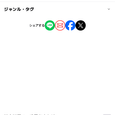
【お得フリーパス】
・平日1日フリー：1650円
ー
ー
授乳室あり
託児所
ジャンル・タグ
■以下の対応を実施しています。
・休日2時間パック：1650円
日吉駅
・従業員には健康上の理由がある場合を除き、マスク着用
◯
ー
雨でもOK
ベビーカーOK
を徹底します。
ジャンル
シェアする
大人の料金
・従業員には就業前の健康チェック、うがい、手洗いを徹
室内遊び場
底します。
ー
ー
食事持込OK
レストラン
※2019年10月1日より下記料金となります。
・従業員には消毒の励行を徹底します。
【通常料金】（税抜）
・巡回時などに機器等の除菌清掃をおこなっています。
・最初の30分：660円
ー
ー
売店
オムツ交換台
タグ
・キッズパーク施設、インドアプレイグラウンド施設にお
※延長料金はかかりません
雨の日でもOK
横浜
室内遊園地
お友達
雨の日
ける定期的な遊具の除菌、清掃を実施します。
【お得フリーパス】
室内アスレチック
5歳
男の子
体験
■お客様へのお願い
・平日1日フリー：660円
春休み2027
ゴールデンウィーク
キャラクター施設
・施設内または店頭等に手指消毒液をご用意しております
・休日2時間パック：660円
のでご利用ください。
おかあさん
冬休み2025-2026
雨でも遊べる
雨
・発熱・咳などの風邪の症状や、倦怠感や呼吸困難の症状
があるお客様は、ご入店をお控えください。
年末年始
インドアプレイグラウンド
夏休み2026
・施設内や待機列などでお客様同士の対人距離確保へのご
女の子
子供
雨でも楽しめる
あそび
8歳
協力をお願いします。
GW
10歳
0歳
園児
友達
屋内アスレチック