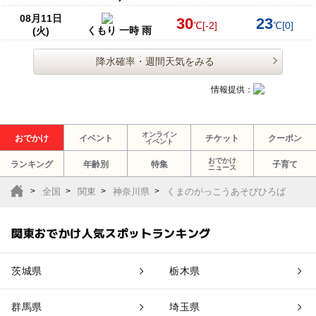
08月11日
30
23
℃
[-2]
℃
[0]
くもり 一時 雨
(火)
降水確率・週間天気をみる
情報提供：
オンライン
おでかけ
イベント
チケット
クーポン
イベント
おでかけ
ランキング
年齢別
特集
子育て
ニュース
全国
関東
神奈川県
くまのがっこうあそびひろば
関東おでかけ人気スポットランキング
茨城県
栃木県
群馬県
埼玉県