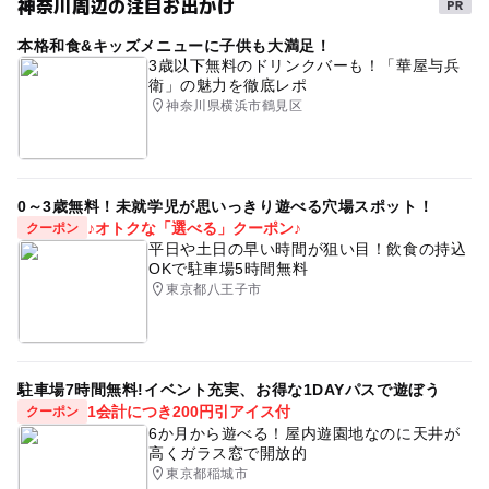
神奈川周辺の注目お出かけ
9歳
室内
お母さん
おばあちゃん
本格和食&キッズメニューに子供も大満足！
GW(ゴールデンウィーク)2027
7歳
親子
2歳
3歳以下無料のドリンクバーも！「華屋与兵
衛」の魅力を徹底レポ
屋内
ゴールデンウイーク
パパ
おとうさん
神奈川県横浜市鶴見区
休日
キャラクター
本
4歳
6歳
おじいちゃん
コロナ対策
遊び
12歳
11歳
0～3歳無料！未就学児が思いっきり遊べる穴場スポット！
お父さん
絵本
1歳
保育園
小学生
♪オトクな「選べる」クーポン♪
クーポン
平日や土日の早い時間が狙い目！飲食の持込
シルバーウィーク2026
土日
シルバーウイーク
OKで駐車場5時間無料
東京都八王子市
3歳
幼稚園
長期休暇
こども
雨の日おでかけ
駐車場7時間無料!イベント充実、お得な1DAYパスで遊ぼう
1会計につき200円引アイス付
クーポン
6か月から遊べる！屋内遊園地なのに天井が
高くガラス窓で開放的
東京都稲城市