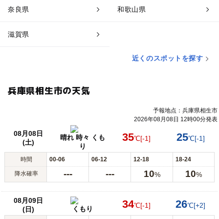
奈良県
和歌山県
滋賀県
近くのスポットを探す
兵庫県相生市の天気
予報地点：兵庫県相生市
2026年08月08日 12時00分発表
08月08日
35
25
晴れ 時々 くも
℃
[-1]
℃
[-1]
(土)
り
時間
00-06
06-12
12-18
18-24
---
---
10
10
降水確率
%
%
08月09日
34
26
℃
[-1]
℃
[+2]
くもり
(日)