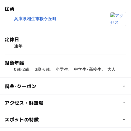
住所
兵庫県相生市桜ケ丘町
定休日
通年
対象年齢
0歳-2歳、 3歳-6歳、 小学生、 中学生･高校生、 大人
料金･クーポン
子供の料金
アクセス・駐車場
無料
近くの駅
スポットの特徴
大人の料金
西相生駅