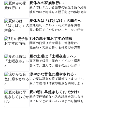
夏休みの家族旅行に♪
親子で行きたい倉敷市の観光名所を紹介
映画のロケ地巡り＆親子向けの体験充実
夏休みは「ばけばけ」の舞台へ
聖地巡礼・グルメ・花火大会を満喫！
夏の松江で「やりたいこと」をご紹介
7月の親子旅おすすめ情報
関西の日帰り旅や週末・連休旅に♪
観光地・穴場＆祭り＆外遊びを満喫
夏の土曜は「土曜夜市」へ♪
商店街で縁日・屋台・イベント満喫！
食べて、遊んで、親子の思い出作り
涼やかな音色に癒やされる♪
この夏は浴衣を着て風鈴市・まつりへ！
親子で絵付け体験や絶景を満喫しよう
夏の朝に早起きしておでかけ♪
親子で神秘的なハスの絶景を楽しもう！
スイレンとの違い＆ハスまつり情報も