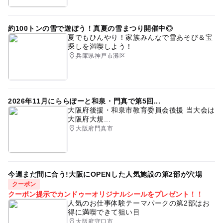
約100トンの雪で遊ぼう！真夏の雪まつり開催中◎
夏でもひんやり！家族みんなで雪あそび＆宝
探しを満喫しよう！
兵庫県神戸市灘区
2026年11月にららぽーと和泉・門真で第5回...
大阪府後援・和泉市教育委員会後援 当大会は
大阪府大規...
大阪府門真市
今週まだ間に合う!大阪にOPENした人気施設の第2部が穴場
クーポン
クーポン提示でカンドゥーオリジナルシールをプレゼント！！
人気のお仕事体験テーマパークの第2部はお
得に満喫できて狙い目
大阪府守口市