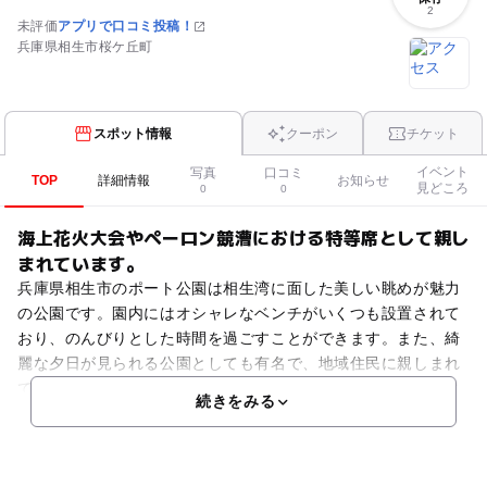
2
未評価
アプリで口コミ投稿！
兵庫県相生市桜ケ丘町
スポット情報
クーポン
チケット
イベント
写真
口コミ
TOP
詳細情報
お知らせ
見どころ
0
0
海上花火大会やペーロン競漕における特等席として親し
まれています。
兵庫県相生市のポート公園は相生湾に面した美しい眺めが魅力
の公園です。園内にはオシャレなベンチがいくつも設置されて
おり、のんびりとした時間を過ごすことができます。また、綺
麗な夕日が見られる公園としても有名で、地域住民に親しまれ
ています。播州地方の大イベント「相生ペーロン祭」の開催に
続きをみる