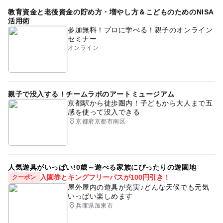
教育資金と老後資金の貯め方・増やし方＆こどものためのNISA
ベビーカーOK
GW(ゴールデンウィーク)2015
活用術
参加無料！プロに学べる！親子のオンライン
午後から遊べる
GW(ゴールデンウィーク)2016
セミナー
オンライン
節約遊び場
節約おでかけ
タダでお出かけ
散歩
自然体験
節約子連れ
シルバーウィーク2026
夏休み2026
ゴールデンウィーク
親子で没入する！チームラボのアートミュージアム
京都駅から徒歩圏内！子どもから大人まで五
感を使って没入できる
京都府京都市南区
人気遊具がいっぱい!0歳～遊べる家族にぴったりの遊園地
入園券とキングフリーパスが100円引き！
クーポン
屋外屋内の遊具が充実♪どんな天候でも元気
いっぱい楽しめます
兵庫県加東市