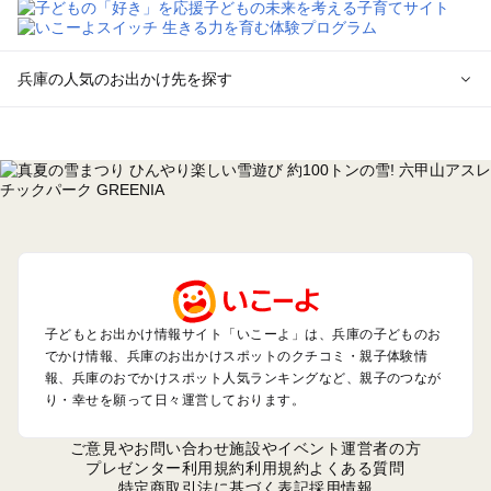
兵庫の人気のお出かけ先を探す
兵庫のエリアからプール子ども連れのお出かけスポット
を探す
神戸・有馬・六甲山・西宮・明石のプールお出かけ
姫路・加古川・播磨・赤穂のプールお出かけ
尼崎・宝塚・芦屋・三田のプールお出かけ
淡路島のプールお出かけ
城崎・豊岡・竹野のプールお出かけ
神鍋・養父・和田山・鉢伏のプールお出かけ
香住・湯村・浜坂のプールお出かけ
子どもとお出かけ情報サイト「いこーよ」は、兵庫の子どものお
でかけ情報、兵庫のお出かけスポットのクチコミ・親子体験情
報、兵庫のおでかけスポット人気ランキングなど、親子のつなが
兵庫の定番お出かけスポット
り・幸せを願って日々運営しております。
兵庫の遊園地
兵庫の動物園
ご意見やお問い合わせ
施設やイベント運営者の方
兵庫のバーベキュー
プレゼンター利用規約
利用規約
よくある質問
特定商取引法に基づく表記
採用情報
兵庫の釣り