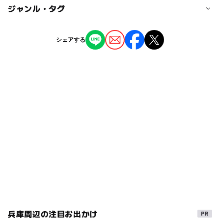
無料
ー
ー
駐車場あり
ジャンル・タグ
駅から近い
相生駅
ー
ー
授乳室あり
託児所
ジャンル
シェアする
駐車場詳細
公園・総合公園
ー
◯
雨でもOK
ベビーカーOK
なし
タグ
◯
ー
食事持込OK
レストラン
春休み2027
節約でおでかけ
節約お出かけ
ー
ー
売店
オムツ交換台
0円お出かけ
節約
外遊び
gw2015
GW
食事持込OK
山陽本線(兵庫県)
無料施設
GW2016
平成27年
ゴールデンウィーク2016
ゴールデンウィーク2015
冬休み2025-2026
0円遊び場
GW(ゴールデンウィーク)2027
赤穂線(兵庫県)
赤穂線
秋のお出かけ2026
兵庫周辺の注目お出かけ
0円スポット
花火
三連休
兵庫県
山陽本線