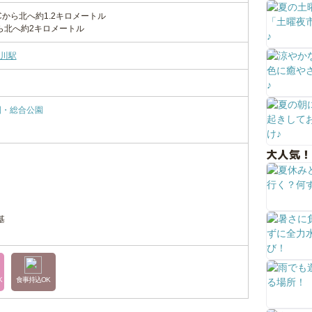
Cから北へ約1.2キロメートル
ら北へ約2キロメートル
川駅
園・総合公園
大人気！
基
K
食事持込OK