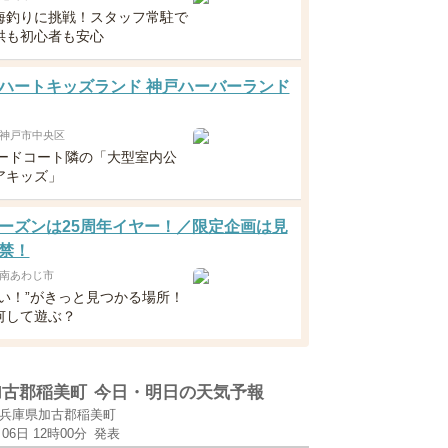
海釣りに挑戦！スタッフ常駐で
供も初心者も安心
ハートキッズランド 神戸ハーバーランド
神戸市中央区
フードコート隣の「大型室内公
アキッズ」
ーズンは25周年イヤー！／限定企画は見
禁！
南あわじ市
たい！”がきっと見つかる場所！
何して遊ぶ？
加古郡稲美町
今日・明日の天気予報
兵庫県加古郡稲美町
月06日 12時00分
発表