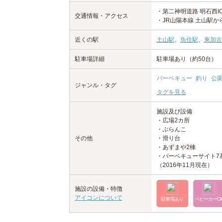
・第二神明道路 明石西I
交通情報・アクセス
・JR山陽本線 土山駅か
近くの駅
土山駅
、
魚住駅
、
東加古
駐車場詳細
駐車場あり（約50台）
バーベキュー
釣り
公
ジャンル・タグ
タグを見る
施設及び設備
・広場2カ所
・ぶらんこ
その他
・滑り台
・あずまや2棟
・バーベキューサイト7
（2016年11月現在）
施設の設備・特徴
アイコンについて
駐車場あり
ベビーカーO