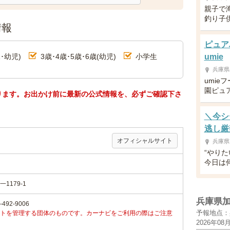
親子で
釣り子
情報
ピュア
･幼児)
3歳･4歳･5歳･6歳(幼児)
小学生
umie
兵庫県
umie
園ピュ
ります。お出かけ前に最新の公式情報を、必ずご確認下さ
＼今シ
逃し厳
オフィシャルサイト
兵庫県
“やり
今日は
179-1
兵庫県
92-9006
予報地点：
トを管理する団体のものです。カーナビをご利用の際はご注意
2026年08