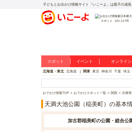
子どもとお出かけ情報サイト「いこーよ」は親子の成長
スポット
101,117件
スポット
イベント
オンライン
北海道・東北
北海道
関東
東京
神奈川
千葉
埼玉
おでかけ情報TOP
おでかけスポット一覧
関西
兵庫県
天満大池公園（稲美町）の基本
加古郡稲美町の公園・総合公