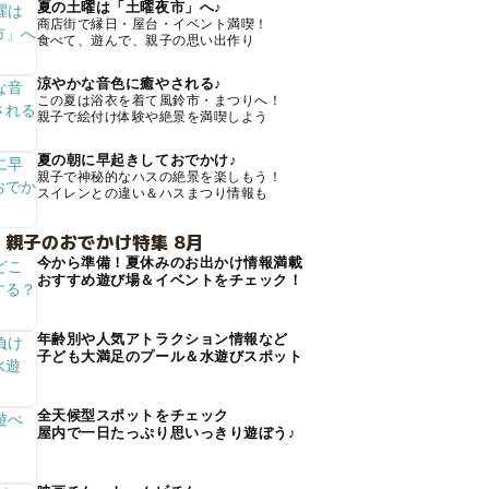
夏の土曜は「土曜夜市」へ♪
商店街で縁日・屋台・イベント満喫！
食べて、遊んで、親子の思い出作り
涼やかな音色に癒やされる♪
この夏は浴衣を着て風鈴市・まつりへ！
親子で絵付け体験や絶景を満喫しよう
夏の朝に早起きしておでかけ♪
親子で神秘的なハスの絶景を楽しもう！
スイレンとの違い＆ハスまつり情報も
 親子のおでかけ特集 8月
今から準備！夏休みのお出かけ情報満載
おすすめ遊び場＆イベントをチェック！
年齢別や人気アトラクション情報など
子ども大満足のプール＆水遊びスポット
全天候型スポットをチェック
屋内で一日たっぷり思いっきり遊ぼう♪