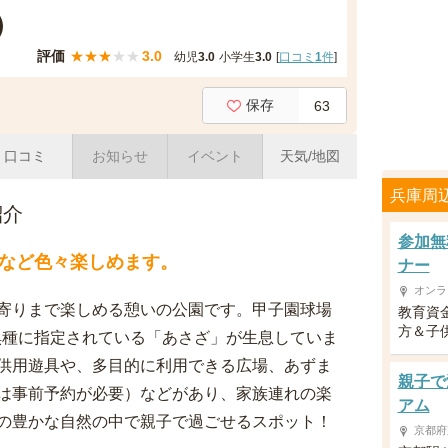
）
評価
★
★
★
★
★
3.0
幼児
3.0
小学生
3.0
[
口コミ
1
件
]
保存
63
口コミ
お知らせ
イベント
天気/地図
兵庫周
紹介
参加無
など色々楽しめます。
ナー
オンラ
寄りまで楽しめる憩いの公園です。甲子園球場
教育資
方＆子供
惧種に指定されている「あさざ」が生息していま
供用遊具や、多目的に利用できる広場、あずま
親子で
は事前予約が必要）などがあり、家族連れの楽
アム
の豊かな自然の中で親子で過ごせるスポット！
京都府