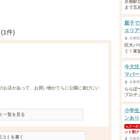
京都駅
まで五
親子で
エリア
1件)
兵庫県
巨大バ
ぐ！家
今大注
マパー
兵庫県
のお店があって、お買い物がてらに公園に遊びにい
ららぽ
プロデ
小学生
ミ一覧を見る
ンあり
クーポ
ット割ク
口コミを書く
兵庫県