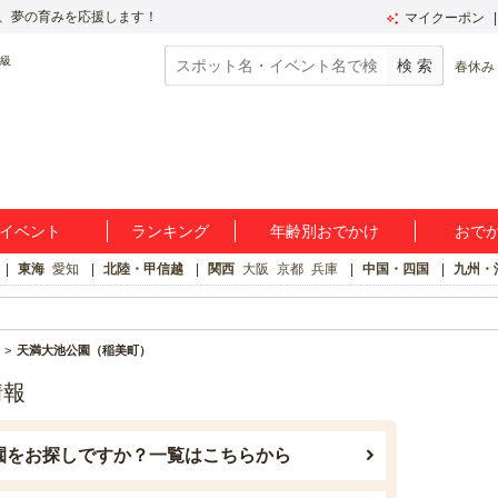
、夢の育みを応援します！
マイクーポン
春休み
イベント
ランキング
年齢別おでかけ
おで
東海
愛知
北陸・甲信越
関西
大阪
京都
兵庫
中国・四国
九州・
天満大池公園（稲美町）
情報
園をお探しですか？一覧はこちらから