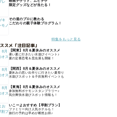
映画チケット、ムビチケ
限定グッズなどが当たる！
その道のプロに教わる
こだわりの親子体験プログラム！
特集をもっと見る
オススメ「注目記事」
【関東】8月＆夏休みのオススメ
暑い夏に行きたい水遊びイベント♪
夏の定番恐竜＆昆虫展も開催！
【関西】8月＆夏休みのオススメ
夏休みの思い出作りに行きたい夏祭り
水遊びスポット＆子供無料イベントも
【東海】8月＆夏休みのオススメ
参加無料ポケモンスタンプラリー♪
気分爽快水遊びスポット情報も！
いこーよおすすめ【早割プラン】
ファミリー向け人気ホテルも！
旅行の予約は早めが断然お得♪