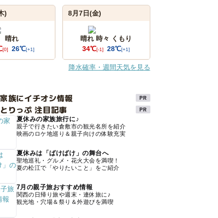
木)
8月7日(金)
晴れ
晴れ 時々 くもり
℃
26℃
34℃
28℃
[0]
[+1]
[-1]
[+1]
降水確率・週間天気を見る
け家族にイチオシ情報
とりっぷ 注目記事
夏休みの家族旅行に♪
親子で行きたい倉敷市の観光名所を紹介
映画のロケ地巡り＆親子向けの体験充実
夏休みは「ばけばけ」の舞台へ
聖地巡礼・グルメ・花火大会を満喫！
夏の松江で「やりたいこと」をご紹介
7月の親子旅おすすめ情報
関西の日帰り旅や週末・連休旅に♪
観光地・穴場＆祭り＆外遊びを満喫