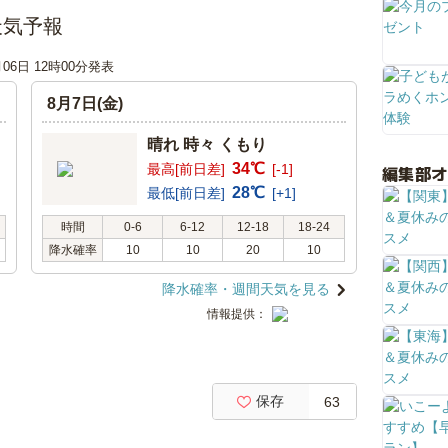
天気予報
月06日 12時00分発表
8月7日(金)
晴れ 時々 くもり
34℃
最高[前日差]
[-1]
編集部
28℃
最低[前日差]
[+1]
時間
0-6
6-12
12-18
18-24
降水確率
10
10
20
10
降水確率・週間天気を見る
情報提供：
保存
63