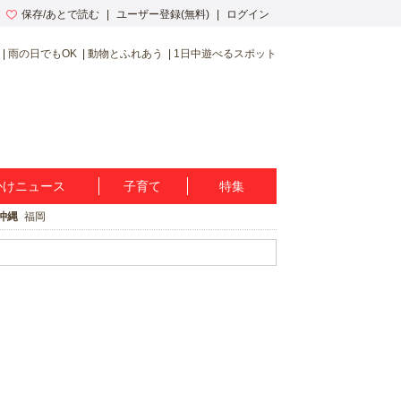
保存/あとで読む
ユーザー登録(無料)
ログイン
雨の日でもOK
動物とふれあう
1日中遊べるスポット
かけニュース
子育て
特集
沖縄
福岡