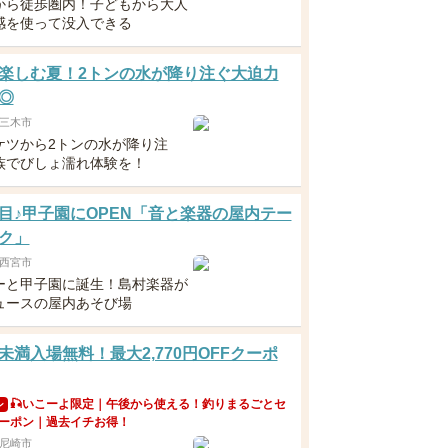
から徒歩圏内！子どもから大人
感を使って没入できる
楽しむ夏！2トンの水が降り注ぐ大迫力
◎
三木市
ケツから2トンの水が降り注
族でびしょ濡れ体験を！
目♪甲子園にOPEN「音と楽器の屋内テー
ク」
西宮市
ーと甲子園に誕生！島村楽器が
ュースの屋内あそび場
未満入場無料！最大2,770円OFFクーポ
🎣いこーよ限定｜午後から使える！釣りまるごとセ
ン
ーポン｜過去イチお得！
尼崎市