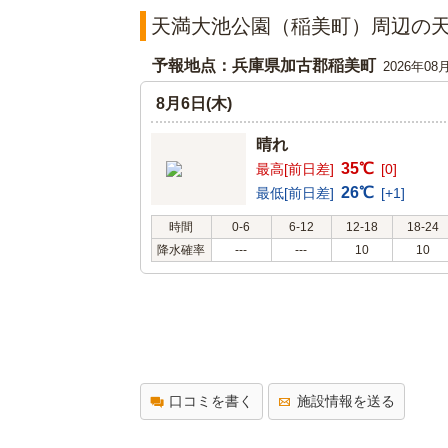
天満大池公園（稲美町）周辺の
予報地点：兵庫県加古郡稲美町
2026年08
8月6日(木)
晴れ
35℃
最高[前日差]
[0]
26℃
最低[前日差]
[+1]
時間
0-6
6-12
12-18
18-24
降水確率
---
---
10
10
口コミを書く
施設情報を送る