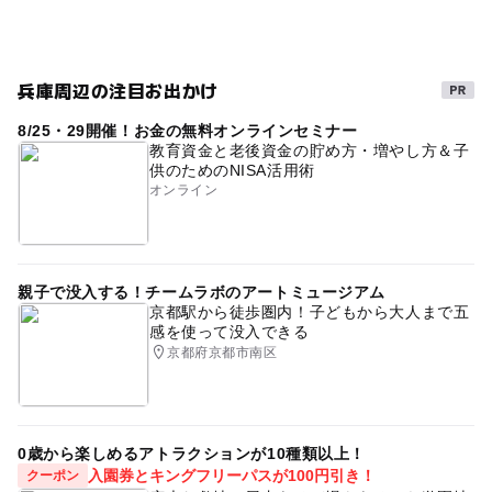
能勢電鉄妙見線(兵庫県)
ベビーカーOK
タダでお出かけ
三連休
自然体験
節約
兵庫周辺の注目お出かけ
節約子連れ
GW(ゴールデンウィーク)2016
8/25・29開催！お金の無料オンラインセミナー
春休み2027
ボール遊び
無料施設
外遊び
教育資金と老後資金の貯め方・増やし方＆子
供のためのNISA活用術
夏休み2026
ゴールデンウィーク2015
0円お出かけ
オンライン
GW(ゴールデンウィーク)2027
0円遊び場
ゴールデンウィーク
シルバーウィーク2026
親子で没入する！チームラボのアートミュージアム
0円スポット
平成27年
食事持込OK
節約遊び場
京都駅から徒歩圏内！子どもから大人まで五
感を使って没入できる
京都府京都市南区
0歳から楽しめるアトラクションが10種類以上！
入園券とキングフリーパスが100円引き！
クーポン