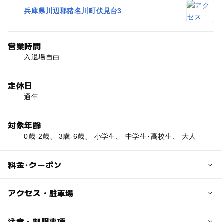
兵庫県川辺郡猪名川町伏見台3
営業時間
入退場自由
定休日
通年
対象年齢
0歳-2歳、 3歳-6歳、 小学生、 中学生･高校生、 大人
料金･クーポン
子供の料金
アクセス・駐車場
無料
交通アクセス
注意・制限事項