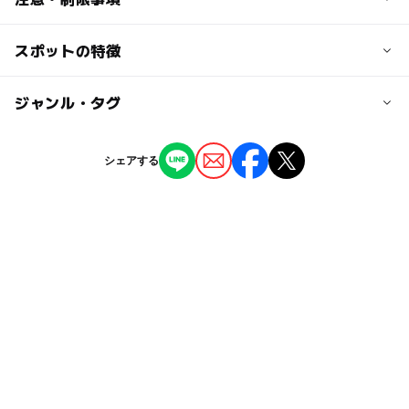
大人の料金
能勢電鉄日生線 日生中央駅から徒歩約15分
無料
スポットの特徴
施設及び設備
近くの駅
・遊具
・多目的広場
日生中央駅
ー
ー
駐車場あり
ジャンル・タグ
駅から近い
・ベンチ
山下駅
ー
ー
授乳室あり
託児所
ジャンル
シェアする
公園・総合公園
駐車場詳細
ー
◯
雨でもOK
ベビーカーOK
なし
タグ
◯
ー
食事持込OK
レストラン
節約お出かけ
秋のお出かけ2026
遊具
GW2016
ー
ー
売店
オムツ交換台
GW
能勢電鉄妙見線
節約おでかけ
節約でおでかけ
gw2015
GW(ゴールデンウィーク)2015
午後から遊べる
散歩
冬休み2025-2026
ゴールデンウィーク2016