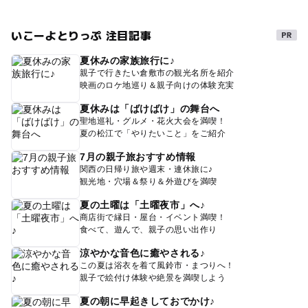
いこーよとりっぷ 注目記事
夏休みの家族旅行に♪
親子で行きたい倉敷市の観光名所を紹介
映画のロケ地巡り＆親子向けの体験充実
夏休みは「ばけばけ」の舞台へ
聖地巡礼・グルメ・花火大会を満喫！
夏の松江で「やりたいこと」をご紹介
7月の親子旅おすすめ情報
関西の日帰り旅や週末・連休旅に♪
観光地・穴場＆祭り＆外遊びを満喫
夏の土曜は「土曜夜市」へ♪
商店街で縁日・屋台・イベント満喫！
食べて、遊んで、親子の思い出作り
涼やかな音色に癒やされる♪
この夏は浴衣を着て風鈴市・まつりへ！
親子で絵付け体験や絶景を満喫しよう
夏の朝に早起きしておでかけ♪