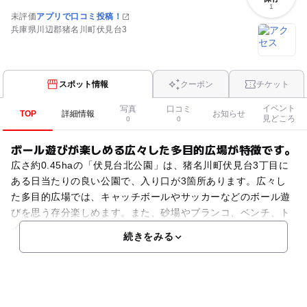
1
未評価
アプリで口コミ投稿！
兵庫県川辺郡猪名川町伏見台3
スポット情報
クーポン
チケット
イベント
写真
口コミ
TOP
詳細情報
お知らせ
見どころ
0
0
ボール遊びが楽しめる広々した多目的広場が特徴です。
広さ約0.45haの「伏見台北公園」は、猪名川町伏見台3丁目に
ある日当たりの良い公園で、入り口が3箇所あります。広々し
た多目的広場では、キャッチボールやサッカーなどのボール遊
びを思う存分楽しめます。また、砂場やブランコ、ベンチ、ト
イレなども設置しています。夕方になると子供たちの姿
続きをみる