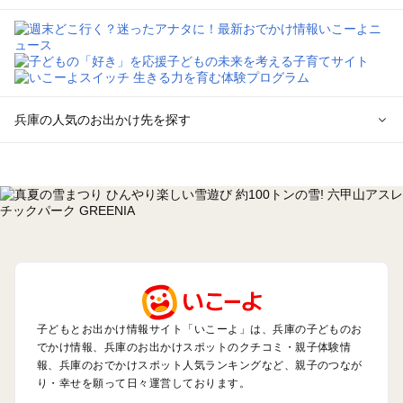
兵庫の人気のお出かけ先を探す
兵庫のエリアからプール子ども連れのお出かけスポット
を探す
神戸・有馬・六甲山・西宮・明石のプールお出かけ
姫路・加古川・播磨・赤穂のプールお出かけ
尼崎・宝塚・芦屋・三田のプールお出かけ
淡路島のプールお出かけ
城崎・豊岡・竹野のプールお出かけ
神鍋・養父・和田山・鉢伏のプールお出かけ
香住・湯村・浜坂のプールお出かけ
子どもとお出かけ情報サイト「いこーよ」は、兵庫の子どものお
でかけ情報、兵庫のお出かけスポットのクチコミ・親子体験情
報、兵庫のおでかけスポット人気ランキングなど、親子のつなが
兵庫の定番お出かけスポット
り・幸せを願って日々運営しております。
兵庫の遊園地